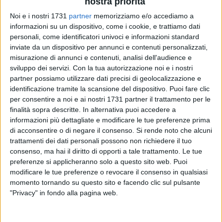
nostra priorità
Noi e i nostri 1731
partner
memorizziamo e/o accediamo a
informazioni su un dispositivo, come i cookie, e trattiamo dati
personali, come identificatori univoci e informazioni standard
inviate da un dispositivo per annunci e contenuti personalizzati,
Si è costituita in Andria, dopo diverse riunioni preliminari, la
misurazione di annunci e contenuti, analisi dell'audience e
sviluppo dei servizi.
Con la tua autorizzazione noi e i nostri
Sezione cittadina dell'Associazione Nazionale Cavalieri
partner possiamo utilizzare dati precisi di geolocalizzazione e
dell'Ordine al Merito della Repubblica Italiana come previsto
identificazione tramite la scansione del dispositivo. Puoi fare clic
dallo Statuto Nazionale, avendo superato il numero minimo
per consentire a noi e ai nostri 1731 partner il trattamento per le
previsto dal Regolamento Nazionale.
finalità sopra descritte. In alternativa puoi accedere a
informazioni più dettagliate e modificare le tue preferenze prima
A seguito delle elezioni tenutesi presso la sede ospitante,
di acconsentire o di negare il consenso.
Si rende noto che alcuni
presente il Presidente regionale Cav. Giovanni Porcaro, sono
trattamenti dei dati personali possono non richiedere il tuo
consenso, ma hai il diritto di opporti a tale trattamento. Le tue
risultati eletti alle cariche sociali:
preferenze si applicheranno solo a questo sito web. Puoi
modificare le tue preferenze o revocare il consenso in qualsiasi
- Presidente il Cav. Prof. Vincenzo Matera –Ufficiale della
momento tornando su questo sito e facendo clic sul pulsante
Guardia di Finanza in pensione, cultore di Diritto Tributario
"Privacy" in fondo alla pagina web.
presso la Facoltà di Giurisprudenza dell'Ateneo barese.