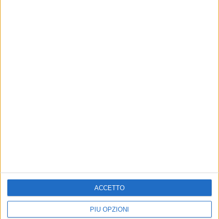
Altri contenuti a tema
ACCETTO
PIÙ OPZIONI
L'andriese Riccardo Di Pietro
ATTUALITÀ