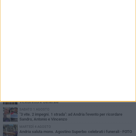
PIÙ LETTI QUESTA SETTIMANA
GIOVEDÌ 30 LUGLIO
Scompare prematuramente l'avvocato Beppe Tortora
MARTEDÌ 4 AGOSTO
Cattivo odore dall’abitazione, la macabra scoperta: trovato morto
un uomo di 55 anni
VENERDÌ 31 LUGLIO
Gruppo Ferrovie dello Stato, l'andriese Giuseppe Inchingolo nuovo
Vicedirettore Generale
SABATO 1 AGOSTO
"3 vite. 2 impegni. 1 strada": ad Andria l'evento per ricordare
Sandro, Antonio e Vincenzo
MARTEDÌ 4 AGOSTO
Andria saluta mons. Agostino Superbo: celebrati i funerali - FOTO