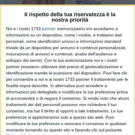
Il rispetto della tua riservatezza è la
nostra priorità
1
Noi e i nostri 1733
partner
memorizziamo e/o accediamo a
informazioni su un dispositivo, come i cookie, e trattiamo dati
personali, come identificatori univoci e informazioni standard
Giovedì 20 marzo, ore 18:00,
nuovo appuntamento con "I
inviate da un dispositivo per annunci e contenuti personalizzati,
Giovedì del Gino Strada". Ospite del CPIA BAT sarà Giulia
misurazione di annunci e contenuti, analisi dell'audience e
Poli Disanto, autrice di
Katarzyna. Tratto da una storia vera.
sviluppo dei servizi.
Con la tua autorizzazione noi e i nostri
Nel romanzo Katarzyna è la figlia adottiva di una coppia
partner possiamo utilizzare dati precisi di geolocalizzazione e
imparentata con l'Autrice che, nella sua qualità di zia, si
identificazione tramite la scansione del dispositivo. Puoi fare clic
per consentire a noi e ai nostri 1733 partner il trattamento per le
cimenta in una ricerca sulla famiglia naturale della nipote
finalità sopra descritte. In alternativa puoi accedere a
per consentire a costei di conoscere le sue radici di sangue.
informazioni più dettagliate e modificare le tue preferenze prima
Attraverso lo snodarsi di questa ricerca l'Autrice ricostruisce
di acconsentire o di negare il consenso.
Si rende noto che alcuni
con grande maestria una storia familiare generazionale
trattamenti dei dati personali possono non richiedere il tuo
complessa che si svolge tutta in Polonia nel periodo che va
consenso, ma hai il diritto di opporti a tale trattamento. Le tue
dal 1939 ai giorni nostri.
preferenze si applicheranno solo a questo sito web. Puoi
A innervare robustamente la vicenda generazionale c'è
modificare le tue preferenze o revocare il consenso in qualsiasi
momento tornando su questo sito e facendo clic sul pulsante
dunque anche una ricerca storica puntuale, che viene