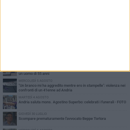
PIÙ LETTI QUESTA SETTIMANA
VENERDÌ 7 AGOSTO
Giovane donna investita all'incrocio tra via Bisceglie e via Mozart
MARTEDÌ 4 AGOSTO
Cattivo odore dall’abitazione, la macabra scoperta: trovato morto
un uomo di 55 anni
MERCOLEDÌ 5 AGOSTO
"Un branco mi ha aggredito mentre ero in stampelle": violenza nei
confronti di un 41enne ad Andria
MARTEDÌ 4 AGOSTO
Andria saluta mons. Agostino Superbo: celebrati i funerali - FOTO
GIOVEDÌ 30 LUGLIO
Scompare prematuramente l'avvocato Beppe Tortora