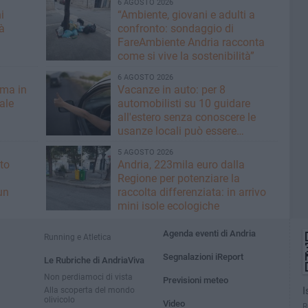
6 AGOSTO 2026
i
“Ambiente, giovani e adulti a
à
confronto: sondaggio di
FareAmbiente Andria racconta
come si vive la sostenibilità”
6 AGOSTO 2026
rma in
Vacanze in auto: per 8
nale
automobilisti su 10 guidare
all'estero senza conoscere le
usanze locali può essere
rischioso
5 AGOSTO 2026
to
Andria, 223mila euro dalla
Regione per potenziare la
un
raccolta differenziata: in arrivo
mini isole ecologiche
Agenda eventi di Andria
Running e Atletica
Segnalazioni iReport
Le Rubriche di AndriaViva
Non perdiamoci di vista
Previsioni meteo
Alla scoperta del mondo
I
olivicolo
Video
R