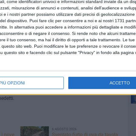
ali, come identificatori univoci e informazioni standard inviate da un di
otto, sulla partita ha dichiarato: «Abbiamo giocato contro
zzati, misurazione di annunci e contenuti, analisi dell'audience e svilupp
vuto difficoltà nel primo tempo. Nel secondo, invece,
i e i nostri partner possiamo utilizzare dati precisi di geolocalizzazione 
iti ad esprimere le nostre capacità».
del dispositivo. Puoi fare clic per consentire a noi e ai nostri 1731 partn
critte. In alternativa puoi accedere a informazioni più dettagliate e modif
-ITALIA LEGA PRO 1-2:
acconsentire o di negare il consenso.
Si rende noto che alcuni trattamen
, Subait, Salim, AlRujaibi, Masoud, Saleh (al 25' st
e il tuo consenso, ma hai il diritto di opporti a tale trattamento. Le tue
 questo sito web. Puoi modificare le tue preferenze o revocare il conse
asib (al 20' st Khalfan). All. Philippe Burle (Fra). A
questo sito e facendo clic sul pulsante "Privacy" in fondo alla pagina
Ragab.
22' st Scarponi), Paparusso, Tartaglia (al 37' st
' st Laraia), Proietti (capitano), Montini (al 1' st
' st Santini). All. Valerio Bertotto. A disposizione: Bleve,
PIÙ OPZIONI
ACCETTO
pr
nedetti.
6 AGOSTO 2026
 i nove
Sventato furto di uva da tavola