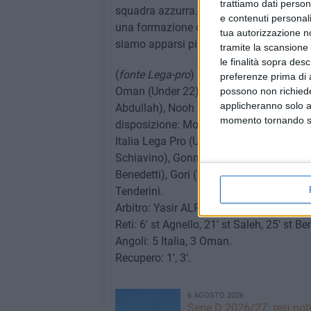
trattiamo dati person
squadra azzurra. Il tecnico, Valerio Bert
e contenuti personali
una formazione competitiva ed abbiamo a
tua autorizzazione no
siamo apparsi più "sciolti" e siamo riusc
tramite la scansione 
le finalità sopra des
(
fonte Lega-pro
) IL TABELLINO DI OMAN
preferenze prima di 
Oman (Under 22): Mubarak, Obaid, Khamis
possono non richieder
applicheranno solo a
Abdullah), Nooh (al 35' st ALsadi), Izat, N
momento tornando su 
disposizione: Mohanad, Saloom, Nasir, 
Italia Lega Pro (Under 20): Russo, Cane (
Schiavino), Gonnelli, Agnello, Vita (dal 27
Benedetti), Gori (1' st Milani), Gatto (al 1
Tenderini.
Arbitro: Yasir ALRawahi (Oman).
Reti: 6' st Agnello, 21' st Saleh, 25' st Be
Angoli: 5 Italia, 3 Oman.
Recupero: 1', 3'.
6 AGOSTO 2026
Serie D 2026/27: resi noti