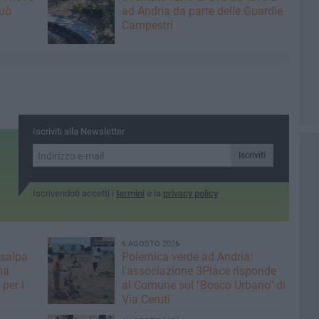
può
ad Andria da parte delle Guardie
Campestri
Iscriviti alla Newsletter
Iscriviti
Iscrivendoti accetti i
termini
e la
privacy policy
6 AGOSTO 2026
 salpa
Polemica verde ad Andria:
na
l'associazione 3Place risponde
per i
al Comune sul "Bosco Urbano" di
Via Ceruti