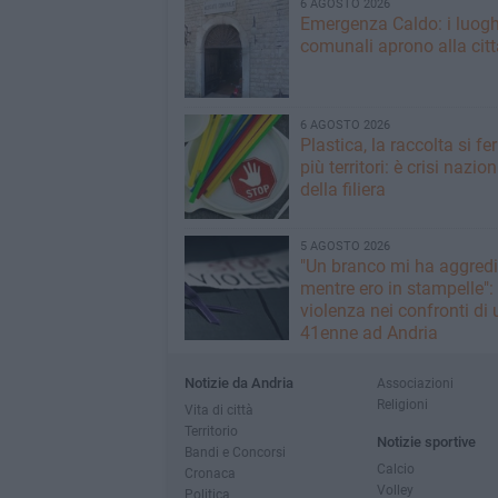
6 AGOSTO 2026
Emergenza Caldo: i luogh
comunali aprono alla citt
6 AGOSTO 2026
Plastica, la raccolta si fe
più territori: è crisi nazio
della filiera
5 AGOSTO 2026
"Un branco mi ha aggredi
mentre ero in stampelle":
violenza nei confronti di 
41enne ad Andria
Notizie da Andria
Associazioni
Religioni
Vita di città
Territorio
Notizie sportive
Bandi e Concorsi
Calcio
Cronaca
Volley
Politica