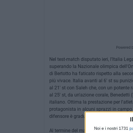
Powered 
Nel test-match disputato ieri, l'Italia L
superando la Nazionale olimpica dell'Om
di Bertotto ha faticato rispetto alla se
più vivace. Italia avanti al 6' st su puniz
al 21' st con Saleh che, con un potente r
al 25' st, da un'azione corale, Benedetti 
italiano. Ottima la prestazione per l'atlet
protagonista in alcuni sprazzi in campo 
difensore è graduale e costante.
I
Noi e i nostri 1731
p
Al termine del match, Archimede Pitrolo,