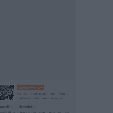
ANDRIAVIVA APP
Scarica l'applicazione per iPhone,
iPad e Android e ricevi notizie push
scriviti alla Newsletter
egistrati per ricevere aggiornamenti e contenuti da