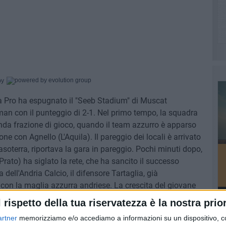
by
ega Pro ha espugnato il "Seeb Stadium" di Muscat
an con il punteggio di 2-1. Nel primo tempo, la squadra
conda frazione di gioco, quando il team azzurro è apparso
ione con Agnello (L'Aquila). Il pareggio dei locali è arrivato
asoterra, riportava la gara in pareggio. Pochi minuti dopo,
(Prato) ha siglato la rete, che ha sancito il successo
a dell'Andria Calcio, il difensore Tartaglia, già
con la maglia azzurra andriese. La crescita del giovane
l rispetto della tua riservatezza è la nostra prior
artner
memorizziamo e/o accediamo a informazioni su un dispositivo, c
PI
 vicepresidente della Lega Pro, ha fatto i complimenti alla