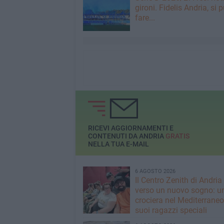
gironi. Fidelis Andria, si 
fare...
RICEVI AGGIORNAMENTI E
CONTENUTI DA ANDRIA
GRATIS
NELLA TUA E-MAIL
6 AGOSTO 2026
Il Centro Zenith di Andria
verso un nuovo sogno: u
crociera nel Mediterraneo 
suoi ragazzi speciali