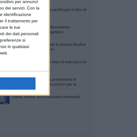
spositivo per annunci
VENERDÌ 31 LUGLIO
o dei servizi.
Con la
Fidelis Andria: squadra partita per il ritiro di
e identificazione
Montorio al Vomano
er il trattamento per
MERCOLEDÌ 5 AGOSTO
icare le tue
Fidelis Andria ko nell'allenamento
congiunto con la Santegidiese
ti dei dati personali
 preferenze si
MARTEDÌ 28 LUGLIO
Fabio De Sanzo: "Quando ti chiama l'Andria
nso in qualsiasi
non puoi non rispondere".
 web.
SABATO 4 LUGLIO
Fidelis Andria: la prima fase di mercato e le
papabili rivali
VENERDÌ 24 LUGLIO
Fidelis Andria e Adidas presentano le
maglie ufficiali dei biancazzurri per la
ossima stagione sportiva
SABATO 25 LUGLIO
Fidelis Andria: ecco Giacomo Benvenuti