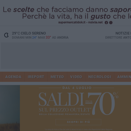
29
°C
CIELO SERENO
NOTIZIE
33°
DOMANI MIN
24°
MAX
AD
ANDRIA
DIRETTORE
ANTO
AGENDA
IREPORT
METEO
VIDEO
NECROLOGI
AMMIN