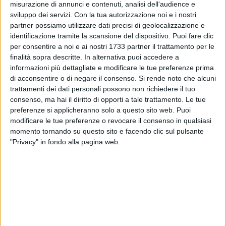
misurazione di annunci e contenuti, analisi dell'audience e
sviluppo dei servizi.
Con la tua autorizzazione noi e i nostri
partner possiamo utilizzare dati precisi di geolocalizzazione e
identificazione tramite la scansione del dispositivo. Puoi fare clic
A cura di
per consentire a noi e ai nostri 1733 partner il trattamento per le
ANTONIO VENTOLA
finalità sopra descritte. In alternativa puoi accedere a
informazioni più dettagliate e modificare le tue preferenze prima
di acconsentire o di negare il consenso.
Si rende noto che alcuni
Con l'Audax ormai a riposo e il Città di Andria in attesa di
trattamenti dei dati personali possono non richiedere il tuo
giocarsi i play-offs, il week-end sportivo andriese si presenta
consenso, ma hai il diritto di opporti a tale trattamento. Le tue
a tratti disastroso. Abbondanti i tabellini dell'Andria Calcio e
preferenze si applicheranno solo a questo sito web. Puoi
della Romania Bat, mentre vincono Nuova Andria e Pallavolo
modificare le tue preferenze o revocare il consenso in qualsiasi
momento tornando su questo sito e facendo clic sul pulsante
Andria.
"Privacy" in fondo alla pagina web.
AVELLINO - ANDRIA 4-0
: i ragazzi di Cosco vengono
stracciati nel secondo tempo sul campo della capolista. Si,
perché nel primo gli azzurri hanno cercato di contenere le
scorribande biancoverdi, riuscendo a chiudere la frazione
sullo 0-0. Ma al rientro dagli spogliatoi la squadra di Rastelli
ha spinto sull'acceleratore. Castaldo, De Angelis, Zigone e