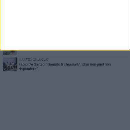
Luca Vallarella
MERCOLEDÌ 5 AGOSTO
Fidelis Andria ko nell'allenamento congiunto con la Santegidiese
VENERDÌ 7 AGOSTO
Fidelis Andria, c'è il rinnovo: Vincenzo Tagliarino ha firmato un
biennale
VENERDÌ 31 LUGLIO
Fidelis Andria: squadra partita per il ritiro di Montorio al Vomano
MARTEDÌ 28 LUGLIO
Fabio De Sanzo: "Quando ti chiama l'Andria non puoi non
rispondere".