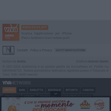
ANDRIAVIVA APP
Scarica l'applicazione per iPhone,
iPad e Android e ricevi notizie push
Contatti
Policy e Privacy
GOCITY NEWS PLATFORM
Notizie da
Andria
Direttore
Antonio Quinto
© 2001-2026 AndriaViva è un portale gestito da InnovaNews srl. Partita iva
08059640725. Testata giornalistica telematica registrata presso il Tribunale di
Trani. Tutti i diritti riservati.
ANDRIA
BARI
BARLETTA
BISCEGLIE
BITONTO
CANOSA
CERIGNOLA
CORATO
GIOVINAZZO
MARGHERITA DI SAVOIA
MINERVINO
MODUGNO
MOLFETTA
PUGLIA
RUVO
SAN FERDINANDO
SPINAZZOLA
TERLIZZI
TRANI
TRINITAPOLI