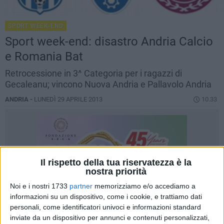
SPORT WEEK-END
Sport week-end: disastro Andria Calcio
e Romania Bat
Retrocessione in 3^ Categoria per i ragazzi di
Gecaleanu; vincono Nuova Andria e Pallavolo Andria
ANDRIA -
LUNEDÌ 29 APRILE 2013
10.33
Il rispetto della tua riservatezza è la
nostra priorità
Noi e i nostri 1733
partner
memorizziamo e/o accediamo a
informazioni su un dispositivo, come i cookie, e trattiamo dati
personali, come identificatori univoci e informazioni standard
inviate da un dispositivo per annunci e contenuti personalizzati,