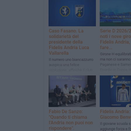
Caso Fasano. La
Serie D 2026/2
solidarietà del
noti i nove giro
presidente della
Fidelis Andria,
Fidelis Andria Luca
fare...
Vallarella
Girone H equilibrat
ma non ci saranno
Il numero uno biancazzurro
Paganese e Sarne
auspica una felice
Esordio in Coppa Ita
risoluzione, affinchè il club
Fidelis il 30 agosto
messapico possa
Manfredonia
"disputare ilcampionato che
merita".
Fabio De Sanzo:
Fidelis Andria:
"Quando ti chiama
Giacomo Benv
l'Andria non puoi non
Il giovane scuola 
rispondere".
aggiunge forza e 