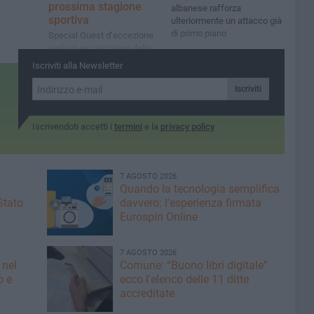
prossima stagione
albanese rafforza
sportiva
ulteriormente un attacco già
di primo piano
Special Guest d’eccezione
sarà un ex calciatore della
Fidelis Andria e famoso
Iscriviti alla Newsletter
content creator
Iscriviti
Iscrivendoti accetti i
termini
e la
privacy policy
7 AGOSTO 2026
Quando la tecnologia semplifica
Stato
davvero: l’esperienza firmata
Eurospin Online
7 AGOSTO 2026
 nel
Comune: “Buono libri digitale”
o e
ecco l'elenco delle 11 ditte
accreditate