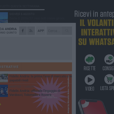
Ù LETTI QUESTA SETTIMANA
GIOVEDÌ 6 AGOSTO
Serie D 2026/27: resi noti i nove gironi.
Fidelis Andria, si può fare...
 DA
ANDRIA
VENERDÌ 31 LUGLIO
APP
Fidelis Andria: squadra partita per il ritiro di
NIO QUINTO
Montorio al Vomano
MERCOLEDÌ 5 AGOSTO
Fidelis Andria ko nell'allenamento
congiunto con la Santegidiese
MARTEDÌ 28 LUGLIO
Fabio De Sanzo: "Quando ti chiama l'Andria
non puoi non rispondere".
ISTRATIVE
SABATO 4 LUGLIO
Fidelis Andria: la prima fase di mercato e le
papabili rivali
MARTEDÌ 7 LUGLIO
Fidelis Andria: ufficiale l'ingaggio di
Verdosci, Tolomello e Rovere