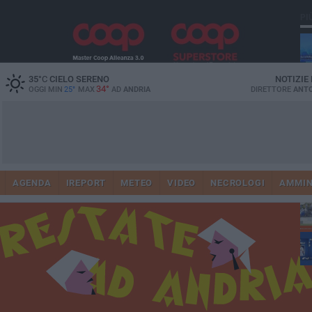
PI
35
°C
CIELO SERENO
NOTIZIE
34°
OGGI MIN
25°
MAX
AD
ANDRIA
DIRETTORE
ANTO
AGENDA
IREPORT
METEO
VIDEO
NECROLOGI
AMMIN