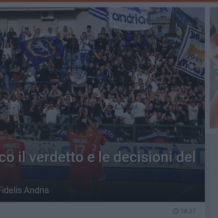
o il verdetto e le decisioni del
idelis Andria
18.27