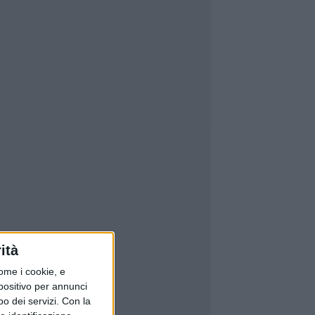
ità
ome i cookie, e
spositivo per annunci
o dei servizi.
Con la