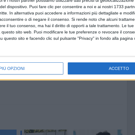
i e i nostri partner possiamo utilizzare dati precisi di geolocalizzazione 
del dispositivo. Puoi fare clic per consentire a noi e ai nostri 1733 partn
n calciatore avversario in azione di gioco ->
MARQUEZ
critte. In alternativa puoi accedere a informazioni più dettagliate e modif
018 SRL)"
acconsentire o di negare il consenso.
Si rende noto che alcuni trattamen
e il tuo consenso, ma hai il diritto di opporti a tale trattamento. Le tue
 questo sito web. Puoi modificare le tue preferenze o revocare il conse
questo sito e facendo clic sul pulsante "Privacy" in fondo alla pagina
7 AGOSTO 2026
Caso Fasano. La solidarietà del
ie e via
presidente della Fidelis Andria
Luca Vallarella
PIÙ OPZIONI
ACCETTO