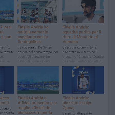
7: resi
Fidelis Andria ko
Fidelis Andria:
ni.
nell'allenamento
squadra partita per il
 si può
congiunto con la
ritiro di Montorio al
Santegidiese
Vomano
issimo,
La squadra di De Sanzo
La preparazione in terra
 le temute
spreca nel primo tempo, poi
d'Abruzzo avrà termine il
se.
cede agli abruzzesi su
prossimo 13 agosto. Quattro
lia per la
calcio di rigore a inizio
gli allenamenti congiunti in
 a
ripresa
programma. Mercoledì
saranno resi noti i nove
gironi di Serie D
 ecco
Fidelis Andria e
Fidelis Andria:
enuti
Adidas presentano le
piazzato il colpo
maglie ufficiali dei
Gjonaj
sassuolo
biancazzurri per la
freschezza
L'esperto attaccante