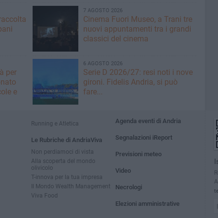
7 AGOSTO 2026
raccolta
Cinema Fuori Museo, a Trani tre
bani
nuovi appuntamenti tra i grandi
classici del cinema
6 AGOSTO 2026
tà per
Serie D 2026/27: resi noti i nove
onato
gironi. Fidelis Andria, si può
ole e
fare...
Agenda eventi di Andria
Running e Atletica
Segnalazioni iReport
Le Rubriche di AndriaViva
Non perdiamoci di vista
Previsioni meteo
Alla scoperta del mondo
I
olivicolo
Video
R
T-innova per la tua impresa
A
Il Mondo Wealth Management
Necrologi
t
Viva Food
Elezioni amministrative