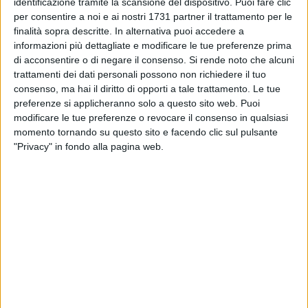
identificazione tramite la scansione del dispositivo. Puoi fare clic
per consentire a noi e ai nostri 1731 partner il trattamento per le
finalità sopra descritte. In alternativa puoi accedere a
informazioni più dettagliate e modificare le tue preferenze prima
A cura di
di acconsentire o di negare il consenso.
Si rende noto che alcuni
ANTONIO VENTOLA
trattamenti dei dati personali possono non richiedere il tuo
consenso, ma hai il diritto di opporti a tale trattamento. Le tue
preferenze si applicheranno solo a questo sito web. Puoi
Esce ancora sconfitta l'Andriasveva, in trasferta contro la
modificare le tue preferenze o revocare il consenso in qualsiasi
capolista Noci Handball Team. Un match non affrontato nel
momento tornando su questo sito e facendo clic sul pulsante
"Privacy" in fondo alla pagina web.
modo giusto e che di conseguenza ha colto gli andriesi privi
di concentrazioe.
La partita infatti, inizia nel verso sbagliato: 0 a 0 e rigore
buttato alle ortiche. Noci ne esce ancor più motivata e
sfruttando gli errori andriesi, si porta subito in vantaggio di
sette reti. Azzurri di Damato storditi, ma che cercano in
qualche modo di reagire. Segna Colasuonno e l'Andriasveva
incomincia a far vedere qualcosa in più sul piano di gioco.
sul più bello Guaglione si infortuna e gli schemi saltano.