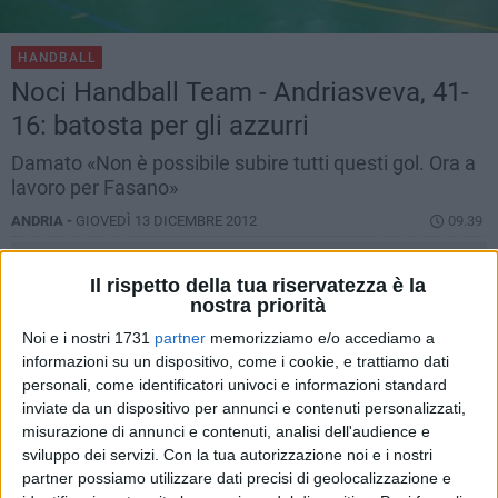
HANDBALL
Noci Handball Team - Andriasveva, 41-
16: batosta per gli azzurri
Damato «Non è possibile subire tutti questi gol. Ora a
lavoro per Fasano»
ANDRIA -
GIOVEDÌ 13 DICEMBRE 2012
09.39
Il rispetto della tua riservatezza è la
nostra priorità
Noi e i nostri 1731
partner
memorizziamo e/o accediamo a
informazioni su un dispositivo, come i cookie, e trattiamo dati
personali, come identificatori univoci e informazioni standard
inviate da un dispositivo per annunci e contenuti personalizzati,
misurazione di annunci e contenuti, analisi dell'audience e
sviluppo dei servizi.
Con la tua autorizzazione noi e i nostri
partner possiamo utilizzare dati precisi di geolocalizzazione e