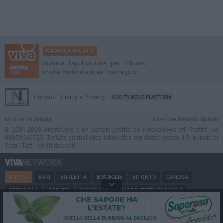
ANDRIAVIVA APP
Scarica l'applicazione per iPhone,
iPad e Android e ricevi notizie push
Contatti
Policy e Privacy
GOCITY NEWS PLATFORM
Notizie da
Andria
Direttore
Antonio Quinto
© 2001-2026 AndriaViva è un portale gestito da InnovaNews srl. Partita iva
08059640725. Testata giornalistica telematica registrata presso il Tribunale di
Trani. Tutti i diritti riservati.
ANDRIA
BARI
BARLETTA
BISCEGLIE
BITONTO
CANOSA
CERIGNOLA
CORATO
GIOVINAZZO
MARGHERITA DI SAVOIA
MINERVINO
MODUGNO
MOLFETTA
PUGLIA
RUVO
SAN FERDINANDO
SPINAZZOLA
TERLIZZI
TRANI
TRINITAPOLI