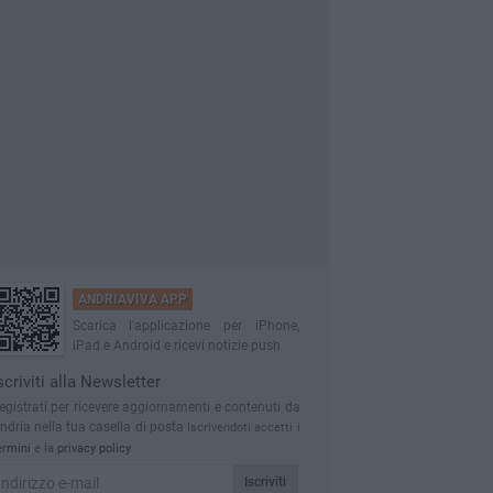
ANDRIAVIVA APP
Scarica l'applicazione per iPhone,
iPad e Android e ricevi notizie push
scriviti alla Newsletter
egistrati per ricevere aggiornamenti e contenuti da
ndria nella tua casella di posta
Iscrivendoti accetti i
ermini
e la
privacy policy
Iscriviti