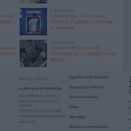
7 AGOSTO 2026
service
Fidelis Andria, c'è il rinnovo:
stelli
Vincenzo Tagliarino ha firmato
un biennale
7 AGOSTO 2026
he punto
Giovane donna investita
ntro tra
all'incrocio tra via Bisceglie e via
Mozart
Agenda eventi di Andria
Running e Atletica
Segnalazioni iReport
Le Rubriche di AndriaViva
Non perdiamoci di vista
Previsioni meteo
Alla scoperta del mondo
I
olivicolo
Video
R
T-innova per la tua impresa
A
Il Mondo Wealth Management
Necrologi
t
Viva Food
Elezioni amministrative