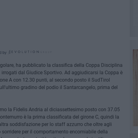
d by
golare, ha pubblicato la classifica della Coppa Disciplina
i irrogati dal Giudice Sportivo. Ad aggiudicarsi la Coppa è
rone A con 12.30 punti, al secondo posto il SudTirol
ull'ultimo gradino del podio il Santarcangelo, prima del
amo la Fidelis Andria al diciassettesimo posto con 37.05
ontemurro è la prima classificata del girone C, quindi la
'altra soddisfazione per lo staff azzurro che oltre agli
ò sorridere per il comportamento encomiabile della