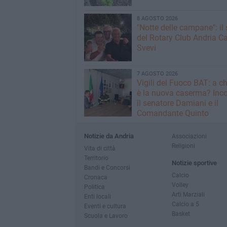
8 AGOSTO 2026
"Notte delle campane": il 
del Rotary Club Andria Ca
Svevi
7 AGOSTO 2026
​Vigili del Fuoco BAT: a c
è la nuova caserma? Inco
il senatore Damiani e il
Comandante Quinto
Notizie da Andria
Associazioni
Religioni
Vita di città
Territorio
Notizie sportive
Bandi e Concorsi
Calcio
Cronaca
Volley
Politica
Arti Marziali
Enti locali
Calcio a 5
Eventi e cultura
Basket
Scuola e Lavoro