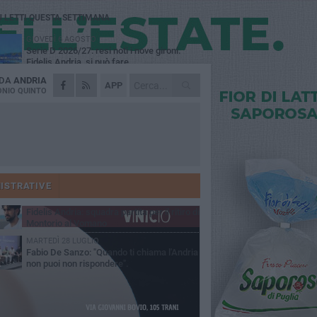
Ù LETTI QUESTA SETTIMANA
GIOVEDÌ 6 AGOSTO
Serie D 2026/27: resi noti i nove gironi.
Fidelis Andria, si può fare...
 DA
ANDRIA
VENERDÌ 7 AGOSTO
APP
Caso Fasano. La solidarietà del presidente
NIO QUINTO
della Fidelis Andria Luca Vallarella
MERCOLEDÌ 5 AGOSTO
Fidelis Andria ko nell'allenamento
congiunto con la Santegidiese
VENERDÌ 7 AGOSTO
Fidelis Andria, c'è il rinnovo: Vincenzo
Tagliarino ha firmato un biennale
ISTRATIVE
VENERDÌ 31 LUGLIO
Fidelis Andria: squadra partita per il ritiro di
Montorio al Vomano
MARTEDÌ 28 LUGLIO
Fabio De Sanzo: "Quando ti chiama l'Andria
non puoi non rispondere".