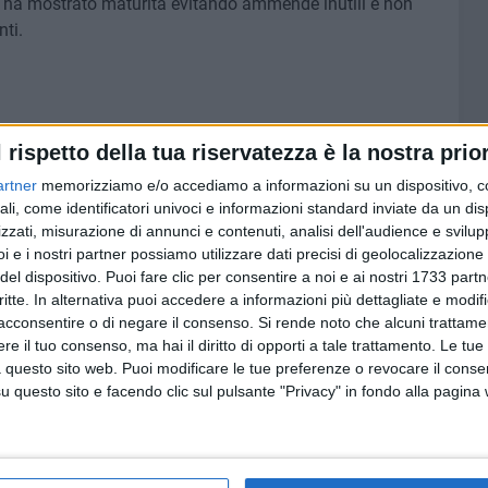
he ha mostrato maturità evitando ammende inutili e non
ti.
l rispetto della tua riservatezza è la nostra prior
artner
memorizziamo e/o accediamo a informazioni su un dispositivo, c
8 AGOSTO 2026
Serie B:
A Castel del Monte, Stefano
ali, come identificatori univoci e informazioni standard inviate da un di
Petrocchi presenta il suo ultimo
zzati, misurazione di annunci e contenuti, analisi dell'audience e svilupp
libro "Romanzo privato"
i e i nostri partner possiamo utilizzare dati precisi di geolocalizzazione 
del dispositivo. Puoi fare clic per consentire a noi e ai nostri 1733 partn
critte. In alternativa puoi accedere a informazioni più dettagliate e modif
acconsentire o di negare il consenso.
Si rende noto che alcuni trattamen
e il tuo consenso, ma hai il diritto di opporti a tale trattamento. Le tue
 questo sito web. Puoi modificare le tue preferenze o revocare il conse
questo sito e facendo clic sul pulsante "Privacy" in fondo alla pagina