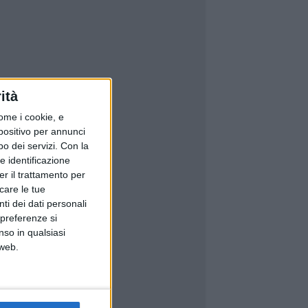
ità
ome i cookie, e
spositivo per annunci
o dei servizi.
Con la
e identificazione
er il trattamento per
icare le tue
ti dei dati personali
 preferenze si
nso in qualsiasi
 web.