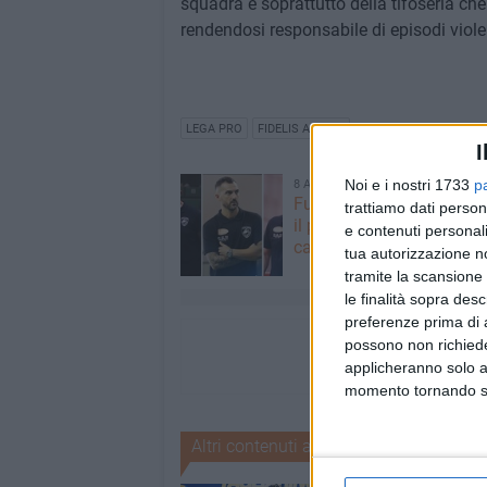
squadra e soprattutto della tifoseria c
rendendosi responsabile di episodi violen
LEGA PRO
FIDELIS ANDRIA
I
Noi e i nostri 1733
p
8 AGOSTO 2026
Futsal Andria, è tempo di 
trattiamo dati person
il punto tra riconferme e
e contenuti personali
calendario
tua autorizzazione no
tramite la scansione 
le finalità sopra des
preferenze prima di 
possono non richieder
applicheranno solo a
momento tornando su 
Altri contenuti a tema