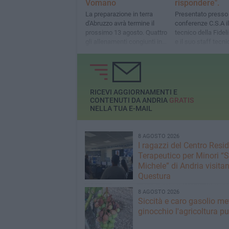
Vomano
rispondere".
La preparazione in terra
Presentato presso 
d'Abruzzo avrà termine il
conferenze C.S.A i
prossimo 13 agosto. Quattro
tecnico della Fidel
gli allenamenti congiunti in
e il suo staff tecni
programma. Mercoledì
saranno resi noti i nove
gironi di Serie D
RICEVI AGGIORNAMENTI E
CONTENUTI DA ANDRIA
GRATIS
NELLA TUA E-MAIL
8 AGOSTO 2026
I ragazzi del Centro Resi
Terapeutico per Minori “
Michele” di Andria visitan
Questura
8 AGOSTO 2026
Siccità e caro gasolio me
ginocchio l'agricoltura pu