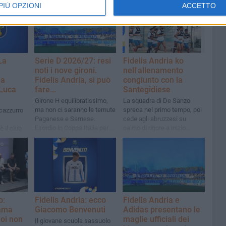
PIÙ OPZIONI
ACCETTO
La
Serie D 2026/27: resi
Fidelis Andria ko
noti i nove gironi.
nell'allenamento
la
Fidelis Andria, si può
congiunto con la
 Luca
fare...
Santegidiese
Girone H equilibratissimo,
La squadra di De Sanzo
ma non ci saranno le temute
spreca nel primo tempo, poi
cazzurro
Paganese e Sarnese.
cede agli abruzzesi su
Esordio in Coppa Italia per la
calcio di rigore a inizio
è il club
Fidelis il 30 agosto a
ripresa
Manfredonia
onato che
o:
Fidelis Andria: ecco
Fidelis Andria e
iama
Giacomo Benvenuti
Adidas presentano le
uoi non
maglie ufficiali dei
Il giovane scuola sassuolo