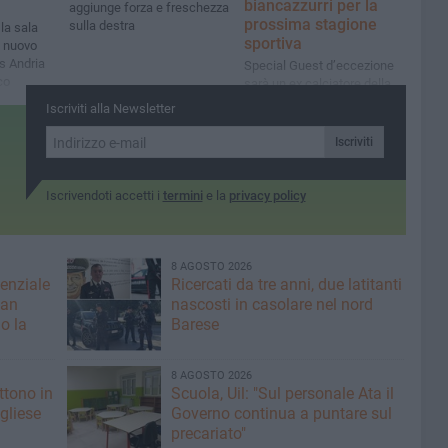
biancazzurri per la
aggiunge forza e freschezza
prossima stagione
sulla destra
la sala
sportiva
l nuovo
is Andria
Special Guest d’eccezione
co
sarà un ex calciatore della
Fidelis Andria e famoso
Iscriviti alla Newsletter
content creator
Iscriviti
Iscrivendoti accetti i
termini
e la
privacy policy
8 AGOSTO 2026
denziale
Ricercati da tre anni, due latitanti
San
nascosti in casolare nel nord
o la
Barese
8 AGOSTO 2026
ttono in
Scuola, Uil: "Sul personale Ata il
gliese
Governo continua a puntare sul
precariato"