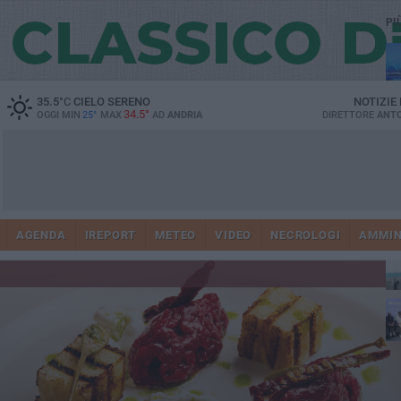
PI
35.5
°C
CIELO SERENO
NOTIZIE
34.5°
OGGI MIN
25°
MAX
AD
ANDRIA
DIRETTORE
ANTO
AGENDA
IREPORT
METEO
VIDEO
NECROLOGI
AMMIN