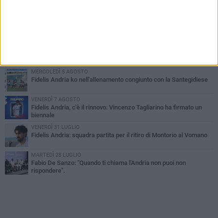
PIÙ LETTI QUESTA SETTIMANA
GIOVEDÌ 6 AGOSTO
Serie D 2026/27: resi noti i nove gironi. Fidelis Andria, si può
fare...
VENERDÌ 7 AGOSTO
Caso Fasano. La solidarietà del presidente della Fidelis Andria
Luca Vallarella
MERCOLEDÌ 5 AGOSTO
Fidelis Andria ko nell'allenamento congiunto con la Santegidiese
VENERDÌ 7 AGOSTO
Fidelis Andria, c'è il rinnovo: Vincenzo Tagliarino ha firmato un
biennale
VENERDÌ 31 LUGLIO
Fidelis Andria: squadra partita per il ritiro di Montorio al Vomano
MARTEDÌ 28 LUGLIO
Fabio De Sanzo: "Quando ti chiama l'Andria non puoi non
rispondere".