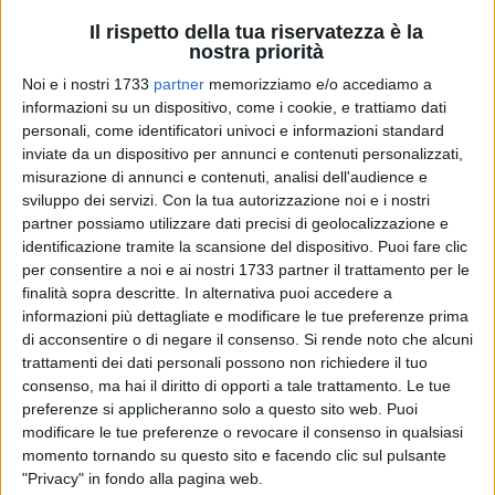
Il rispetto della tua riservatezza è la
nostra priorità
Noi e i nostri 1733
partner
memorizziamo e/o accediamo a
26
informazioni su un dispositivo, come i cookie, e trattiamo dati
personali, come identificatori univoci e informazioni standard
inviate da un dispositivo per annunci e contenuti personalizzati,
misurazione di annunci e contenuti, analisi dell'audience e
A cura dello Juventus club Andria, presso la chiesa
sviluppo dei servizi.
Con la tua autorizzazione noi e i nostri
Madonna della Grazia si è celebrata la Santa Messa per
partner possiamo utilizzare dati precisi di geolocalizzazione e
commemorare il 40° anniversario della tragedia dell'Heysel,
identificazione tramite la scansione del dispositivo. Puoi fare clic
per consentire a noi e ai nostri 1733 partner il trattamento per le
nella quale persero la vita 39 persone.
finalità sopra descritte. In alternativa puoi accedere a
informazioni più dettagliate e modificare le tue preferenze prima
Ampia la partecipazione arricchita dalla presenza di una
di acconsentire o di negare il consenso.
Si rende noto che alcuni
rappresentanza del Milan club e dalle profonde e
trattamenti dei dati personali possono non richiedere il tuo
significative riflessioni espresse nella sua omelia da don Vito
consenso, ma hai il diritto di opporti a tale trattamento. Le tue
Zinfollino.
preferenze si applicheranno solo a questo sito web. Puoi
Sono trascorsi 40 anni dalla tragica serata del 29 maggio
modificare le tue preferenze o revocare il consenso in qualsiasi
momento tornando su questo sito e facendo clic sul pulsante
1985 dove all'interno dello stadio belga di Bruxelles, pochi
"Privacy" in fondo alla pagina web.
minuti prima del fischio d'inizio della finale di Coppa dei