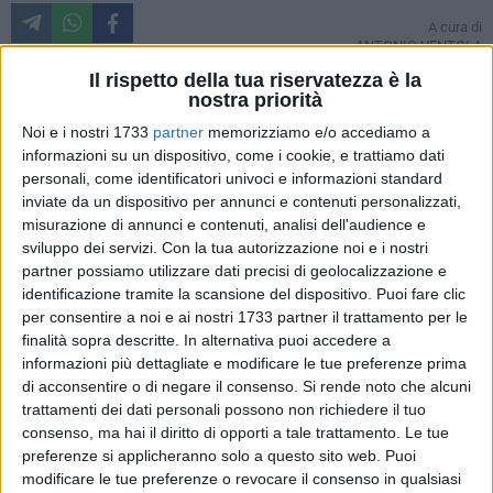
A cura di
ANTONIO VENTOLA
Il rispetto della tua riservatezza è la
nostra priorità
E' tempo di tirare le somme di questo inizio di campionato.
Noi e i nostri 1733
partner
memorizziamo e/o accediamo a
La Nocerina incombe e da qui a pochi giorni gli uomini di
informazioni su un dispositivo, come i cookie, e trattiamo dati
personali, come identificatori univoci e informazioni standard
Cosco torneranno a calpestare il prato del
Degli Ulivi
.
inviate da un dispositivo per annunci e contenuti personalizzati,
misurazione di annunci e contenuti, analisi dell'audience e
13° posto, 17 punti (19 sul campo), 4 vittorie, 7 pareggi e 4
sviluppo dei servizi.
Con la tua autorizzazione noi e i nostri
sconfitte: questo è il bilancio alla fine della 15^ giornata del
partner possiamo utilizzare dati precisi di geolocalizzazione e
Girone B di Lega Pro per l'Andria. Nonostante la squadra
identificazione tramite la scansione del dispositivo. Puoi fare clic
militi in zona play-out, di certo la prima parte di questa
per consentire a noi e ai nostri 1733 partner il trattamento per le
stagione non si può definire fallimentare. Un campionato
finalità sopra descritte. In alternativa puoi accedere a
informazioni più dettagliate e modificare le tue preferenze prima
che si sta rivelando uno dei più imprevedibili a livello
di acconsentire o di negare il consenso.
Si rende noto che alcuni
nazionale, che ha visto, vede e vedrà la vetta della classifica
trattamenti dei dati personali possono non richiedere il tuo
in balia di più di cinque squadre. I punti di distacco dalla
consenso, ma hai il diritto di opporti a tale trattamento. Le tue
vetta ammontano a 12, come 9 sono quelli dalle due
preferenze si applicheranno solo a questo sito web. Puoi
Cenerentola Barletta e Sorrento.
modificare le tue preferenze o revocare il consenso in qualsiasi