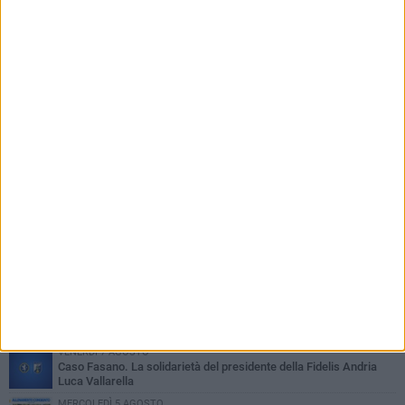
PIÙ LETTI QUESTA SETTIMANA
GIOVEDÌ 6 AGOSTO
Serie D 2026/27: resi noti i nove gironi. Fidelis Andria, si può
fare...
VENERDÌ 7 AGOSTO
Caso Fasano. La solidarietà del presidente della Fidelis Andria
Luca Vallarella
MERCOLEDÌ 5 AGOSTO