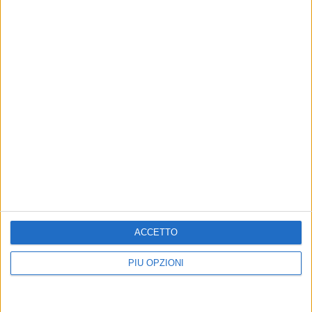
"Un branco mi ha aggredito mentre ero in
stampelle": violenza nei confronti di un 41enne
ad Andria
5 AGOSTO 2026
Andria, 223mila euro dalla Regione per
potenziare la raccolta differenziata: in arrivo
mini isole ecologiche
ACCETTO
PIÙ OPZIONI