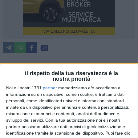
29
Innalzare il livello di sicurezza anche nell'ambito del
Il rispetto della tua riservatezza è la
nostra priorità
trasporto pubblico: è la proposta contenuta nel Protocollo
d'intesa per il Potenziamento della Sicurezza nel Trasporto
Noi e i nostri 1731
partner
memorizziamo e/o accediamo a
Pubblico della Regione Puglia. L'iniziativa è patrocinata da
informazioni su un dispositivo, come i cookie, e trattiamo dati
personali, come identificatori univoci e informazioni standard
Francesco Tiani in rappresentanza del S.I.A.P., da Dimitri
inviate da un dispositivo per annunci e contenuti personalizzati,
Cataldo del N.S.C. e da Francesco Solitario del S.I.A.F.
misurazione di annunci e contenuti, analisi dell'audience e
sviluppo dei servizi.
Con la tua autorizzazione noi e i nostri
«Le sottoscritte Organizzazioni Sindacali delle Forze di
partner possiamo utilizzare dati precisi di geolocalizzazione e
Polizia, animate da un forte senso di responsabilità
identificazione tramite la scansione del dispositivo. Puoi fare clic