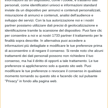
informazioni su un dispositivo, come i cookie, e trattiamo dati
personali, come identificatori univoci e informazioni standard
inviate da un dispositivo per annunci e contenuti personalizzati,
misurazione di annunci e contenuti, analisi dell'audience e
A cura di
sviluppo dei servizi.
Con la tua autorizzazione noi e i nostri
KATIA MOSCHETTA
partner possiamo utilizzare dati precisi di geolocalizzazione e
identificazione tramite la scansione del dispositivo. Puoi fare clic
per consentire a noi e ai nostri 1733 partner il trattamento per le
Accontentare i vari gusti riguardanti i vari generi letterari, è
finalità sopra descritte. In alternativa puoi accedere a
informazioni più dettagliate e modificare le tue preferenze prima
sempre difficile. L'associazione PuerApuliae organizza tre
di acconsentire o di negare il consenso.
Si rende noto che alcuni
appuntamenti per soddisfare i vari gradimenti letterari.
trattamenti dei dati personali possono non richiedere il tuo
consenso, ma hai il diritto di opporti a tale trattamento. Le tue
Il primo appuntamento sarà venerdì 28 marzo, alle ore 20:00
preferenze si applicheranno solo a questo sito web. Puoi
presso la sede dell'associazione (via Regina Margherita 132)
modificare le tue preferenze o revocare il consenso in qualsiasi
con "Orlandiade" di Pino Picca – Secop Edizioni. Dopo il
momento tornando su questo sito e facendo clic sul pulsante
successo al Salone internazionale del Libro di Torino, Pino
"Privacy" in fondo alla pagina web.
Picca, attore teatrale, televisivo e cinematografico, presenta il
suo libro accompagnato da chitarristi e lettori, che rendono
la lettura un viaggio tra le sensazioni e l'impatto emotivo
suscitati dalla narrazione, in un'esperienza unica.