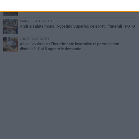
GIOVEDÌ 30 LUGLIO
Scompare prematuramente l'avvocato Beppe Tortora
MARTEDÌ 4 AGOSTO
Andria saluta mons. Agostino Superbo: celebrati i funerali - FOTO
LUNEDÌ 3 AGOSTO
Al via l’avviso per l’inserimento lavorativo di persone con
disabilità. Dal 5 agosto le domande