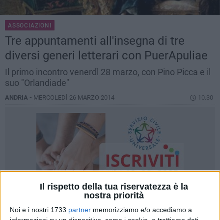
ASSOCIAZIONI
Tre appuntamenti all'insegna di tre
diversi generi letterari con PuerApuliae
Il primo incontro venerdì 28 marzo, con Pino Picca e il
suo "Orlandiade"
ANDRIA -
MERCOLEDÌ 26 MARZO 2014
10.30
Il rispetto della tua riservatezza è la
nostra priorità
Noi e i nostri 1733
partner
memorizziamo e/o accediamo a