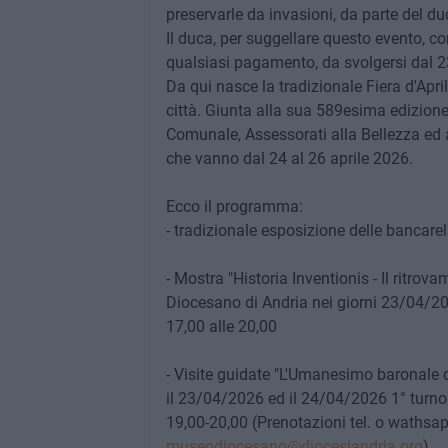
preservarle da invasioni, da parte del du
Il duca, per suggellare questo evento, con
qualsiasi pagamento, da svolgersi dal 23
Da qui nasce la tradizionale Fiera d'Apri
città. Giunta alla sua 589esima edizione
Comunale, Assessorati alla Bellezza ed 
che vanno dal 24 al 26 aprile 2026.
Ecco il programma:
- tradizionale esposizione delle bancarel
- Mostra "Historia Inventionis - Il ritro
Diocesano di Andria nei giorni 23/04/20
17,00 alle 20,00
- Visite guidate "L'Umanesimo baronale 
il 23/04/2026 ed il 24/04/2026 1° turno 
19,00-20,00 (Prenotazioni tel. o wathsa
museodiocesano@diocesiandria.org
)