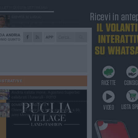
Ù LETTI QUESTA SETTIMANA
GIOVEDÌ 30 LUGLIO
Scompare prematuramente l'avvocato
Beppe Tortora
 DA
ANDRIA
MARTEDÌ 4 AGOSTO
APP
Cattivo odore dall’abitazione, la macabra
NIO QUINTO
scoperta: trovato morto un uomo di 55 anni
VENERDÌ 31 LUGLIO
Gruppo Ferrovie dello Stato, l'andriese
Giuseppe Inchingolo nuovo Vicedirettore
nerale
SABATO 1 AGOSTO
"3 vite. 2 impegni. 1 strada": ad Andria
l'evento per ricordare Sandro, Antonio e
ISTRATIVE
ncenzo
MARTEDÌ 4 AGOSTO
Andria saluta mons. Agostino Superbo:
celebrati i funerali - FOTO
DOMENICA 2 AGOSTO
Chiesa di Andria in lutto, si spegne a 86
anni Mons. Agostino Superbo