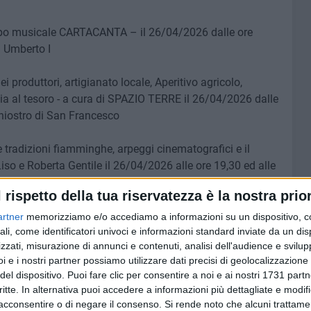
ppo musicale CARTACANTA – il 26/04/2026 dalle ore
a Umberto I
roduttori, artigianato locale, Aperitivo agricolo,
ia al tesoro - a cura di SPAZIO TERRE il 26/04/2026 dalle
Chiostro di San Francesco
 tradizioni fiamminghe, arpeggi cinematografici e il
iso e Roberta Gentile il 26/04/2026 alle ore 19,30 ed alle
l rispetto della tua riservatezza è la nostra prior
tautorato da Lucio Dalla a Niccolò Fabi con intervento
artner
memorizziamo e/o accediamo a informazioni su un dispositivo, c
2026 ore 19,30 - Corte ex Palazzo Marchio in via A. De
ali, come identificatori univoci e informazioni standard inviate da un di
zzati, misurazione di annunci e contenuti, analisi dell'audience e svilupp
i e i nostri partner possiamo utilizzare dati precisi di geolocalizzazione 
del dispositivo. Puoi fare clic per consentire a noi e ai nostri 1731 partn
aro (sax) Andrea Fusaro (chitarra) e Michele Paradiso
critte. In alternativa puoi accedere a informazioni più dettagliate e modif
ostro S. Francesco
acconsentire o di negare il consenso.
Si rende noto che alcuni trattamen