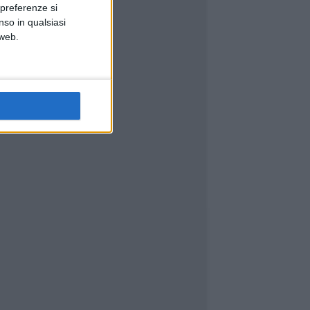
 preferenze si
nso in qualsiasi
 web.