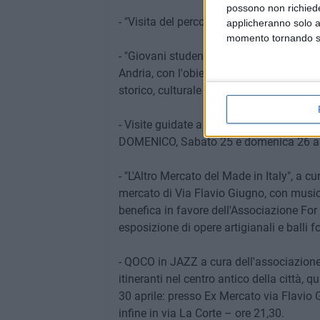
possono non richieder
- "Visita del percorso di Andria Sotterra
applicheranno solo a
momento tornando su 
- "Giovani studenti alla scoperta di Andr
Andria, con l'obiettivo di formare giovan
storico, culturale ed architettonico della 
- Visite guidate a cura dell'associazio
DOMENICO, Sabato 25 e domenica 26 april
- "L'Altro Mercato del Made in Italy", a c
mercato di Via Flavio Giugno, con musica
benefica in favore dell'Associazione For K
esposizione di opere artigianali e balli fo
- QOCO in JAZZ a cura dell'associazione 
itineranti nel centro antico della città, 
30 aprile: presso Ex Mercato via Flavio G
infine in via La Corte – ore 21,30.