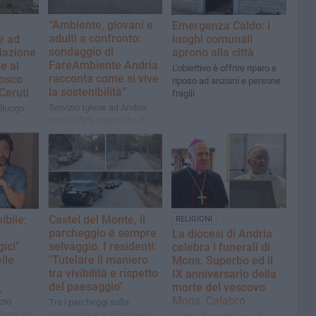
“Ambiente, giovani e
Emergenza Caldo: i
adulti a confronto:
luoghi comunali
e ad
sondaggio di
aprono alla città
ciazione
FareAmbiente Andria
e al
L'obiettivo è offrire riparo e
racconta come si vive
osco
riposo ad anziani e persone
la sostenibilità”
Ceruti
fragili
Servizio Igiene ad Andria:
alluogo
circa il 72% ritiene che il
servizio non sia
soddisfacente
ibile:
Castel del Monte, il
RELIGIONI
parcheggio é sempre
La diocesi di Andria
gici"
selvaggio. I residenti:
celebra i funerali di
lle
"Tutelare il maniero
Mons. Superbo ed il
tra vivibilità e rispetto
IX anniversario della
del paesaggio"
morte del vescovo
,
Mons. Calabro
zio
Tra i parcheggi sulla
zione del
provinciale e le sfide per la