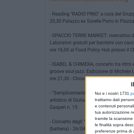
- Reading "RADIO PINO" a cura del Gru
20,30 Palazzo ex Sorelle Porro in Piazz
- SPACCIO TERRE MARKET: mercatino dei p
Laboratori gratuiti per bambini con cacc
ore 16,00 al Food Policy Hub presso il 
- ISABEL & CHIMERA, concerto tra ritmi e
groove soul-jazz. Esibizione di Michele L
ore 21,30 - Chiostro S. Francesco
I
- "Semplicemente Luigi", concerto di can
Noi e i nostri 1731
p
artistico di Giulia Schiavone - il 26/04/
trattiamo dati person
e contenuti personali
Gasperi n. 15
tua autorizzazione no
tramite la scansione 
- Concerto degli "HILL Kings" - Luca Fus
le finalità sopra des
(batteria) - 26/04/2026 ore 20,30 al Chi
preferenze prima di 