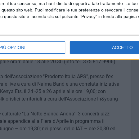
e il tuo consenso, ma hai il diritto di opporti a tale trattamento. Le tue
nea" a cura di TuristinPugliaincoming
 questo sito web. Puoi modificare le tue preferenze o revocare il conse
questo sito e facendo clic sul pulsante "Privacy" in fondo alla pagina
ia"- "Le giornate del patrimonio" a cura della Pro Loco di
i guide per presentare e promuovere i luoghi di interesse
città di Andria
PIÙ OPZIONI
ACCETTO
ne ART TURISM alla Chiesa ed al Campanile di SAN
e orari: dalle 18 alle 20.30 (info tel. 375 817 9906)
ura dell'associazione "Prodotto Italia APS", presso l'ex
le live a cura di Naima Band e una correlata iniziativa
enya Ets, il 24 -25 e 26 aprile alle ore 19,00; con
lkloristici territoriali a cura dell'Associazione In&young
culturale "La Notte Bianca Andria". 3 concerti jazz
quale appendice alla Fiera d'Aprile in programma il
iugno – ore 19,30; nei pressi dello IAT – ore 20,30 ed