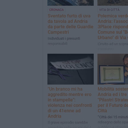
CRONACA
VITA DI CITTÀ
Sventato furto di uva
Polemica verd
da tavola ad Andria
Andria: l'asso
da parte delle Guardie
3Place rispond
Campestri
Comune sul "B
Urbano" di Via 
Individuati i presunti
responsabili
L'invito ad un sopr
congiunto
"Un branco mi ha
Mobilità sosten
aggredito mentre ero
Andria ed i tre
in stampelle":
"Pilastri Strate
violenza nei confronti
per il Futuro de
di un 41enne ad
Città
Andria
“Città dei 15 minuti
ridisegno dello spa
Il grave episodio sarebbe
pubblico e rifonda
accaduto nella serata del 4