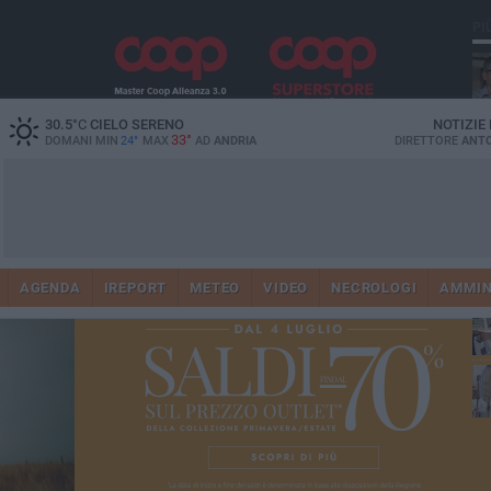
PI
30.5
°C
CIELO SERENO
NOTIZIE
33°
DOMANI MIN
24°
MAX
AD
ANDRIA
DIRETTORE
ANTO
Ge
AGENDA
IREPORT
METEO
VIDEO
NECROLOGI
AMMIN
Vi