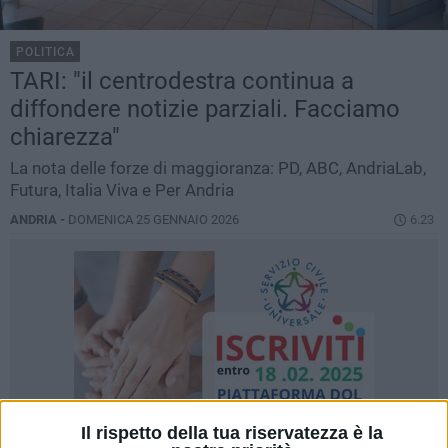
POLITICA
TARI: "il centrodestra continua a
diffondere notizie parziali. Facciamo
chiarezza"
La nota delle forze di maggioranza: PD, ABC, AndriaLab,
Futura, Italia Viva e Per Andria
ANDRIA -
DOMENICA 25 GENNAIO 2026
6.23
Il rispetto della tua riservatezza è la