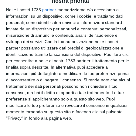
nostra priorità
Noi e i nostri 1733
partner
memorizziamo e/o accediamo a
informazioni su un dispositivo, come i cookie, e trattiamo dati
personali, come identificatori univoci e informazioni standard
inviate da un dispositivo per annunci e contenuti personalizzati,
34
misurazione di annunci e contenuti, analisi dell'audience e
sviluppo dei servizi.
Con la tua autorizzazione noi e i nostri
partner possiamo utilizzare dati precisi di geolocalizzazione e
"Le dichiarazioni del centrodestra sulla TARI risultano ancora
identificazione tramite la scansione del dispositivo. Puoi fare clic
una volta incomplete e fuorvianti.
per consentire a noi e ai nostri 1733 partner il trattamento per le
Per questo, a causa di chi prova a prendere in giro i cittadini
finalità sopra descritte. In alternativa puoi accedere a
informazioni più dettagliate e modificare le tue preferenze prima
dopo aver ridotto la città in macerie, siamo costretti a fare
di acconsentire o di negare il consenso.
Si rende noto che alcuni
chiarezza.
trattamenti dei dati personali possono non richiedere il tuo
Sono stati inviati solleciti relativi alla TARI 2020 che, decorso
consenso, ma hai il diritto di opporti a tale trattamento. Le tue
il termine di legge, diventano avvisi di accertamento. Molti di
preferenze si applicheranno solo a questo sito web. Puoi
questi saranno annullati perché, durante la gestione
modificare le tue preferenze o revocare il consenso in qualsiasi
commissariale, gli F24 furono emessi con Partita IVA
momento tornando su questo sito e facendo clic sul pulsante
anziché Codice Fiscale, impedendo il corretto abbinamento
"Privacy" in fondo alla pagina web.
dei pagamenti.
Diverso il caso degli avvisi per mancata o irregolare