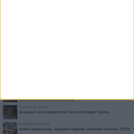
PIÙ LETTI QUESTA SETTIMANA
MARTEDÌ 4 AGOSTO
Cattivo odore dall’abitazione, la macabra scoperta: trovato morto
un uomo di 55 anni
SABATO 1 AGOSTO
"3 vite. 2 impegni. 1 strada": ad Andria l'evento per ricordare
Sandro, Antonio e Vincenzo
MERCOLEDÌ 5 AGOSTO
"Un branco mi ha aggredito mentre ero in stampelle": violenza nei
confronti di un 41enne ad Andria
GIOVEDÌ 30 LUGLIO
Scompare prematuramente l'avvocato Beppe Tortora
MARTEDÌ 4 AGOSTO
Andria saluta mons. Agostino Superbo: celebrati i funerali - FOTO