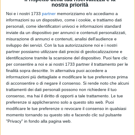
nostra priorità
Noi e i nostri 1733
partner
memorizziamo e/o accediamo a
informazioni su un dispositivo, come i cookie, e trattiamo dati
personali, come identificatori univoci e informazioni standard
inviate da un dispositivo per annunci e contenuti personalizzati,
misurazione di annunci e contenuti, analisi dell'audience e
sviluppo dei servizi.
Con la tua autorizzazione noi e i nostri
A cura di
KATIA MOSCHETTA
partner possiamo utilizzare dati precisi di geolocalizzazione e
identificazione tramite la scansione del dispositivo. Puoi fare clic
per consentire a noi e ai nostri 1733 partner il trattamento per le
finalità sopra descritte. In alternativa puoi accedere a
Torna anche quest'anno l'appuntamento con «Qoco», la
informazioni più dettagliate e modificare le tue preferenze prima
kermesse giunta oramai alla sua XIII edizione, che promuove
di acconsentire o di negare il consenso.
Si rende noto che alcuni
la cultura dell'olio extravergine d'oliva, ottenuto dalla
trattamenti dei dati personali possono non richiedere il tuo
«coratina», in tutto il mondo. Partita da Roma il 18 ottobre,
consenso, ma hai il diritto di opporti a tale trattamento. Le tue
terminerà ad Andria il 9 dicembre. L'evento, organizzato dalla
preferenze si applicheranno solo a questo sito web. Puoi
modificare le tue preferenze o revocare il consenso in qualsiasi
Città di Andria, vedrà la partecipazione di numerosi partner
momento tornando su questo sito e facendo clic sul pulsante
istituzionali e commerciali tra cui il Gal «Le città di Castel del
"Privacy" in fondo alla pagina web.
Monte», la Regione Puglia, la Provincia BAT e l'UnionCamere
Puglia. Fitto il calendario degli eventi: