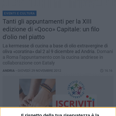
EVENTI E CULTURA
Tanti gli appuntamenti per la XIII
edizione di «Qoco» Capitale: un filo
d'olio nel piatto
La kermesse di cucina a base di olio extravergine di
oliva «coratina» dal 2 al 9 dicembre ad Andria.
Domani
a Roma l'appuntamento con la cucina andriese in
collaborazione con Eataly
ANDRIA -
GIOVEDÌ 29 NOVEMBRE 2012
16.16
Il rispetto della tua riservatezza è la