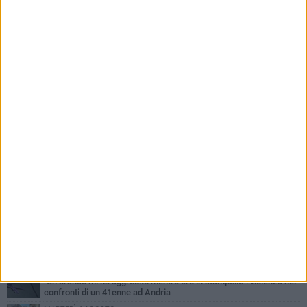
PIÙ LETTI QUESTA SETTIMANA
VENERDÌ 7 AGOSTO
Giovane donna investita all'incrocio tra via Bisceglie e via Mozart
MARTEDÌ 4 AGOSTO
Cattivo odore dall’abitazione, la macabra scoperta: trovato morto
un uomo di 55 anni
MERCOLEDÌ 5 AGOSTO
"Un branco mi ha aggredito mentre ero in stampelle": violenza nei
confronti di un 41enne ad Andria