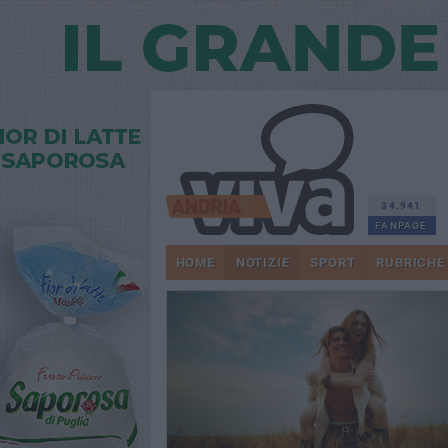
34.941
FANPAGE
HOME
NOTIZIE
SPORT
RUBRICHE