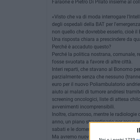
Faraone e Pietro Di Pilato insieme al co
«Visto che va di moda interrogare l'Intel
degli ospedali della BAT per l'emergenza-
non quello che dovrebbe esserlo, cioè il
Una risposta chiara a prescindere da qua
Perché è accaduto questo?
Perché la politica nostrana, comunale, r
fosse svuotata a favore di altre città.
Interi reparti, che stavano al Bonomo pe
parzialmente senza che nessuno (tranne n
euro per il nuovo Poliambulatorio andri
aiuto ai malati di tumore andriesi trami
screening oncologici, liste di attesa ch
avvenimenti incomprensibili.
Inoltre, clamoroso, mentre le radiologie 
anno, un piano straordinario per recuperar
sabati e le domeniche, da noi… si atten
I
Ma avremo nuovi uffici amministrativi, 
Noi e i nostri 1733
p