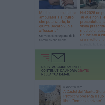
Medicina specialistica
Nel 2025 un pu
ambulatoriale: "Altro
su due non si 
che potenziarla, la
presentato all
giunta Decaro vuole
visita prescritt
affossarla"
medico di base
rinunciato a cu
Convocazione urgente della
si è rivolto al 
Commissione Sanità
La Puglia ha la peg
percentuale fra le 
del Sud
RICEVI AGGIORNAMENTI E
CONTENUTI DA ANDRIA
GRATIS
NELLA TUA E-MAIL
8 AGOSTO 2026
A Castel del Monte, Stef
Petrocchi presenta il suo
libro "Romanzo privato"