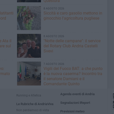
Questura
8 AGOSTO 2026
latitanti
Siccità e caro gasolio mettono in
nord
ginocchio l'agricoltura pugliese
8 AGOSTO 2026
 Ata il
"Notte delle campane": il service
re sul
del Rotary Club Andria Castelli
Svevi
7 AGOSTO 2026
vo:
​Vigili del Fuoco BAT: a che punto
irmato
è la nuova caserma? Incontro tra
il senatore Damiani e il
Comandante Quinto
Agenda eventi di Andria
Running e Atletica
Segnalazioni iReport
Le Rubriche di AndriaViva
Non perdiamoci di vista
Previsioni meteo