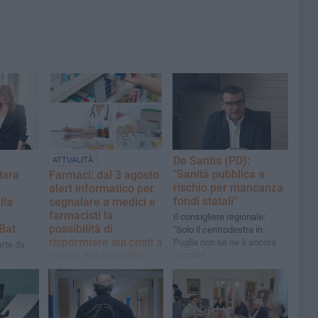
De Santis (PD):
ATTUALITÀ
"Sanità pubblica a
iara
Farmaci: dal 3 agosto
rischio per mancanza
alert informatico per
fondi statali"
lla
segnalare a medici e
farmacisti la
Il consigliere regionale:
Bat
possibilità di
"Solo il centrodestra in
risparmiare sui costi a
Puglia non se ne è ancora
arte da
carico dei cittadini
accorto"
Messo a punto un nuovo
avviso automatico nel SIST,
il sistema informatico