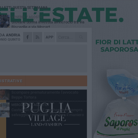
Ù LETTI QUESTA SETTIMANA
VENERDÌ 7 AGOSTO
Giovane donna investita all'incrocio tra via
Bisceglie e via Mozart
 DA
ANDRIA
MARTEDÌ 4 AGOSTO
APP
Cattivo odore dall’abitazione, la macabra
NIO QUINTO
scoperta: trovato morto un uomo di 55 anni
MERCOLEDÌ 5 AGOSTO
"Un branco mi ha aggredito mentre ero in
stampelle": violenza nei confronti di un
enne ad Andria
MARTEDÌ 4 AGOSTO
Andria saluta mons. Agostino Superbo:
celebrati i funerali - FOTO
ISTRATIVE
GIOVEDÌ 30 LUGLIO
Scompare prematuramente l'avvocato
Beppe Tortora
MERCOLEDÌ 5 AGOSTO
Castel del Monte, il parcheggio é sempre
selvaggio. I residenti: "Tutelare il maniero
 vivibilità e rispetto del paesaggio"