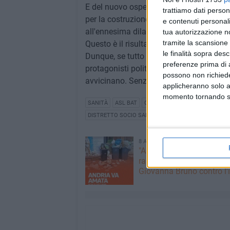
E del nuovo ospedale di Andria volete sa
trattiamo dati person
per la costruzione, ma per l'ennesima v
e contenuti personali
all'ennesima dilatazione dei tempi.
tua autorizzazione no
tramite la scansione 
Questo è il risultato dell'azione politica d
le finalità sopra des
Dunque, se tutto questo va bene, basta 
preferenze prima di 
protagonisti politici, che hanno ripreso a
possono non richieder
avvicinano. Senza però poi lamentarsi!»
applicheranno solo a
momento tornando su 
SANITÀ
ASL BAT
OPERATORE SOCIO SANITARIO
DISTRETTO SOCIO SANITARIO ANDRIA
8 AGOSTO 2026
"Andria si ama, il degrado
rabbia": lo sfogo social di
Giovanna Bruno contro l'i