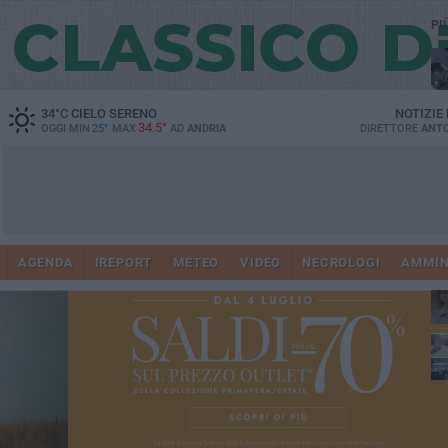
PI
34
°C
CIELO SERENO
NOTIZIE
34.5°
OGGI MIN
25°
MAX
AD
ANDRIA
DIRETTORE
ANTO
41
AGENDA
IREPORT
METEO
VIDEO
NECROLOGI
AMMIN
tra