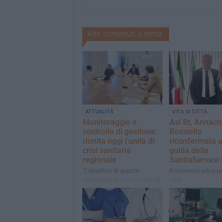
Altri contenuti a tema
ATTUALITÀ
VITA DI CITTÀ
Monitoraggio e
Asl Bt, Annach
controllo di gestione:
Rossiello
riunita oggi l’unità di
riconfermata a
crisi sanitaria
guida della
regionale
SanitaService 
"L’obiettivo di questa
Il nuovo incarico p
squadra di lavoro è quello di
oggi
razionalizzare la spesa e
ottimizzare i servizi per i
cittadini"