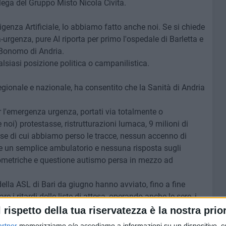
llega del Gruppo Misto Nicola Civita.
ligenza Artificiale, lo abbiamo fatto anche noi. Se si chiede
urgenza, pure AI riporta per primo l'ospedale di Barletta e
 Bonomo di Andria.
lsiasi posizione politica o campanilistica.
egionale e nazionale, ha consentito che la Sanità di Andria
r l'emergenza urgenza, portati via totalmente o
oi) protestasse, ristrutturazioni lumaca, 9 milioni di
ese di cui abbiamo perso le tracce, nessun accenno di
te un semplice ambulatorio e nessuna risposta sugli
ilometriche e questione autismo persa in mezzo ad
della ASL di Bari da giugno hanno avviato, fino a fine
e i ritardi delle liste di attesa, operando anche le sere, i
de ancora un segnale di vita da chi comanda!
l rispetto della tua riservatezza è la nostra prior
peccato però che lì non si può curare nessuno!
artner
memorizziamo e/o accediamo a informazioni su un dispositivo, c