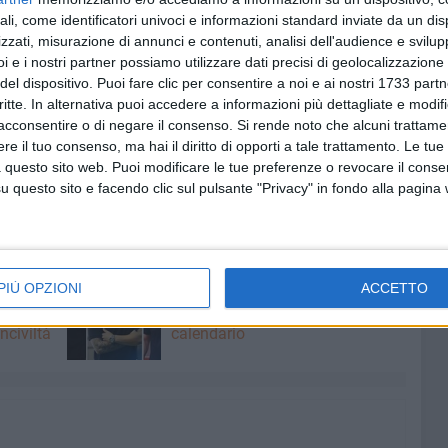
pere l'ultima? Per l'ennesima volta doveva partire la gara
ali, come identificatori univoci e informazioni standard inviate da un di
olta è spuntata l'ennesima carta mancante che ci porterà
zzati, misurazione di annunci e contenuti, analisi dell'audience e svilupp
i e i nostri partner possiamo utilizzare dati precisi di geolocalizzazione 
del dispositivo. Puoi fare clic per consentire a noi e ai nostri 1733 partn
i chi ha amministrato, a tutti i livelli, fino ad oggi.
critte. In alternativa puoi accedere a informazioni più dettagliate e modif
semplicemente votare nuovamente tutti gli attuali
acconsentire o di negare il consenso.
Si rende noto che alcuni trattamen
 comparire a turno in tutte le salse, poiché le elezioni si
e il tuo consenso, ma hai il diritto di opporti a tale trattamento. Le tue
 questo sito web. Puoi modificare le tue preferenze o revocare il conse
questo sito e facendo clic sul pulsante "Privacy" in fondo alla pagina
INFERMIERI E ASSISTENTI SANITARI
PERSONALE SANITARIO
8 AGOSTO 2026
PIÙ OPZIONI
ACCETTO
 fa
Futsal Andria, è tempo di Serie B:
il punto tra riconferme e
nciviltà
calendario