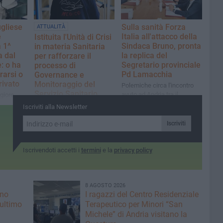
gliese
Sulla sanità Forza
ATTUALITÀ
è
Italia all'attacco della
Istituita l'Unità di Crisi
a 1^
Sindaca Bruno, pronta
in materia Sanitaria
a dal
la replica del
per rafforzare il
: o ha
Segretario provinciale
processo di
rarsi o
Pd Lamacchia
Governance e
privato
Monitoraggio del
Polemiche circa l'incontro
Servizio Sanitario
avuto ad Andria tra il
giore
Regionale
Direttore generale Asl Bt ed i
Regioni
Iscriviti alla Newsletter
Sindaci del Pd a Palazzo di
Il presidente Decaro ha
Città
firmato un apposito decreto.
Iscriviti
La sede presso la
Presidenza della Giunta
Iscrivendoti accetti i
termini
e la
privacy policy
Regionale
8 AGOSTO 2026
ano
I ragazzi del Centro Residenziale
 ultimo
Terapeutico per Minori “San
Michele” di Andria visitano la