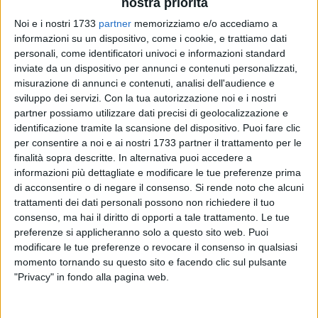
nostra priorità
Noi e i nostri 1733
partner
memorizziamo e/o accediamo a
informazioni su un dispositivo, come i cookie, e trattiamo dati
personali, come identificatori univoci e informazioni standard
134
A cura di
inviate da un dispositivo per annunci e contenuti personalizzati,
NICOLA MICCIONE
misurazione di annunci e contenuti, analisi dell'audience e
sviluppo dei servizi.
Con la tua autorizzazione noi e i nostri
partner possiamo utilizzare dati precisi di geolocalizzazione e
identificazione tramite la scansione del dispositivo. Puoi fare clic
Ancora furti di mezzi pesanti nell'area metropolitana di Bari.
per consentire a noi e ai nostri 1733 partner il trattamento per le
L'ultimo nei giorni scorsi, a
Bitonto
, lungo la Poligonale, dove
finalità sopra descritte. In alternativa puoi accedere a
i ladri hanno portato via un escavatore di un'azienda di
informazioni più dettagliate e modificare le tue preferenze prima
Andria
. Stavolta, però, l'ingombrante refurtiva è stata
di acconsentire o di negare il consenso.
Si rende noto che alcuni
recuperata in poche ore dai
Carabinieri
della
Compagnia di
trattamenti dei dati personali possono non richiedere il tuo
Molfetta
nell'agro di
Giovinazzo
.
consenso, ma hai il diritto di opporti a tale trattamento. Le tue
preferenze si applicheranno solo a questo sito web. Puoi
modificare le tue preferenze o revocare il consenso in qualsiasi
I fatti risalgono a lunedì scorso, intorno alle ore 02.00,
momento tornando su questo sito e facendo clic sul pulsante
quando un escavatore munito di benna è stato rubato da
"Privacy" in fondo alla pagina web.
alcuni ignoti che si sono introdotti direttamente all'interno
del cantiere per il completamento dell'
acquedotto del
Locone
, sulla strada provinciale 218, in contrada Torre