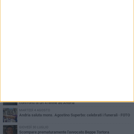
PIÙ LETTI QUESTA SETTIMANA
VENERDÌ 7 AGOSTO
Giovane donna investita all'incrocio tra via Bisceglie e via Mozart
MARTEDÌ 4 AGOSTO
Cattivo odore dall’abitazione, la macabra scoperta: trovato morto
un uomo di 55 anni
MERCOLEDÌ 5 AGOSTO
"Un branco mi ha aggredito mentre ero in stampelle": violenza nei
confronti di un 41enne ad Andria
MARTEDÌ 4 AGOSTO
Andria saluta mons. Agostino Superbo: celebrati i funerali - FOTO
GIOVEDÌ 30 LUGLIO
Scompare prematuramente l'avvocato Beppe Tortora