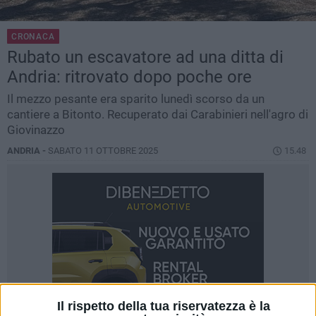
CRONACA
Rubato un escavatore ad una ditta di
Andria: ritrovato dopo poche ore
Il mezzo pesante era sparito lunedì scorso da un
cantiere a Bitonto. Recuperato dai Carabinieri nell'agro di
Giovinazzo
ANDRIA -
SABATO 11 OTTOBRE 2025
15.48
Il rispetto della tua riservatezza è la