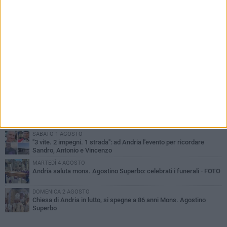
PIÙ LETTI QUESTA SETTIMANA
GIOVEDÌ 30 LUGLIO
Scompare prematuramente l'avvocato Beppe Tortora
MARTEDÌ 4 AGOSTO
Cattivo odore dall’abitazione, la macabra scoperta: trovato morto
un uomo di 55 anni
VENERDÌ 31 LUGLIO
Gruppo Ferrovie dello Stato, l'andriese Giuseppe Inchingolo nuovo
Vicedirettore Generale
SABATO 1 AGOSTO
"3 vite. 2 impegni. 1 strada": ad Andria l'evento per ricordare
Sandro, Antonio e Vincenzo
MARTEDÌ 4 AGOSTO
Andria saluta mons. Agostino Superbo: celebrati i funerali - FOTO
DOMENICA 2 AGOSTO
Chiesa di Andria in lutto, si spegne a 86 anni Mons. Agostino
Superbo