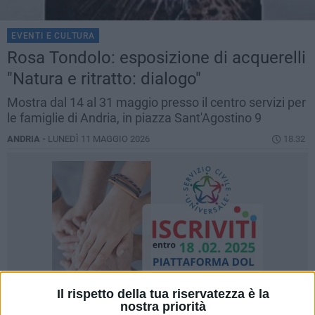
EVENTI E CULTURA
Rosa Tondolo: esposizione di acquerelli
"Natura e ritratto: dialogo"
Mostra dal 14 al 31 maggio presso il centro servizi per
le famiglie di Andria, in piazza Sant'Agostino 9
ANDRIA -
LUNEDÌ 11 MAGGIO 2026
18.32
Il rispetto della tua riservatezza è la
nostra priorità