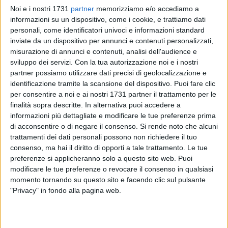
Noi e i nostri 1731
partner
memorizziamo e/o accediamo a
informazioni su un dispositivo, come i cookie, e trattiamo dati
personali, come identificatori univoci e informazioni standard
inviate da un dispositivo per annunci e contenuti personalizzati,
misurazione di annunci e contenuti, analisi dell'audience e
sviluppo dei servizi.
Con la tua autorizzazione noi e i nostri
partner possiamo utilizzare dati precisi di geolocalizzazione e
Una esposizione di acquerelli quella in programma dal 14 al
identificazione tramite la scansione del dispositivo. Puoi fare clic
31 maggio, presso il centro servizi per le famiglie di Andria,
per consentire a noi e ai nostri 1731 partner il trattamento per le
in piazza Sant'Agostino 9. La mostra dal titolo "Natura e
finalità sopra descritte. In alternativa puoi accedere a
ritratto: dialogo" è dell'artista Rosa Tondolo avrà la sua
informazioni più dettagliate e modificare le tue preferenze prima
inaugurazione il 14 maggio alle ore 19.
di acconsentire o di negare il consenso.
Si rende noto che alcuni
trattamenti dei dati personali possono non richiedere il tuo
consenso, ma hai il diritto di opporti a tale trattamento. Le tue
L'artista, Rosa Tondolo, nasce ad Andria nel 1969. Già da
preferenze si applicheranno solo a questo sito web. Puoi
piccola scopre la meraviglia dei colori, s'innamora dei suoi
modificare le tue preferenze o revocare il consenso in qualsiasi
profumi, del rumore dei pennelli, della traccia che il lapis
momento tornando su questo sito e facendo clic sul pulsante
rilascia sul supporto, la carta, il legno…Per diverse
"Privacy" in fondo alla pagina web.
vicissitudini avverse, Rosa consegue la maturità
professionale con 54/60 divenendo una disegnatrice di
Moda. Lavora in questo settore per poltre 20 anni, ma …il