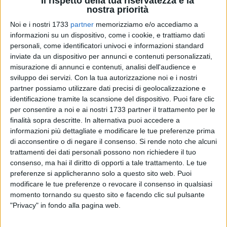
Il rispetto della tua riservatezza è la
nostra priorità
Noi e i nostri 1733
partner
memorizziamo e/o accediamo a
23
informazioni su un dispositivo, come i cookie, e trattiamo dati
A cura di
VINCENZO CASSANO
personali, come identificatori univoci e informazioni standard
inviate da un dispositivo per annunci e contenuti personalizzati,
misurazione di annunci e contenuti, analisi dell'audience e
sviluppo dei servizi.
Con la tua autorizzazione noi e i nostri
Si rimpingua la dotazione di personale dell'area funzionale
partner possiamo utilizzare dati precisi di geolocalizzazione e
di vigilanza per il locale Corpo della Polizia Locale. E' dei
identificazione tramite la scansione del dispositivo. Puoi fare clic
giorni scorsi, infatti la conclusione della selezione per la
per consentire a noi e ai nostri 1733 partner il trattamento per le
progressione tra l'area degli istruttori (ex categoria C) e l'area
finalità sopra descritte. In alternativa puoi accedere a
funzionari, profilo professionale di vigilanza (ex categoria D),
informazioni più dettagliate e modificare le tue preferenze prima
di acconsentire o di negare il consenso.
Si rende noto che alcuni
riservata al personale di ruolo non dirigente del Corpo della
trattamenti dei dati personali possono non richiedere il tuo
Polizia Locale di Andria.
consenso, ma hai il diritto di opporti a tale trattamento. Le tue
preferenze si applicheranno solo a questo sito web. Puoi
Dal 1° febbraio 2025 -il nuovo contratto di lavoro è stato
modificare le tue preferenze o revocare il consenso in qualsiasi
firmato alla vigilia di Natale-, passano al ruolo di Vice
momento tornando su questo sito e facendo clic sul pulsante
Commissari di Polizia Locale,
i funzionari Mauro Moschetta,
"Privacy" in fondo alla pagina web.
Costanza Carbone, Domenico Strippoli e Michele Tragno.