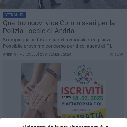
ATTUALITÀ
Quattro nuovi vice Commissari per la
Polizia Locale di Andria
Si rimpingua la dotazione del personale di vigilanza.
Possibile prossimo concorso per dieci agenti di P.L.
ANDRIA -
MERCOLEDÌ 25 DICEMBRE 2024
10.50