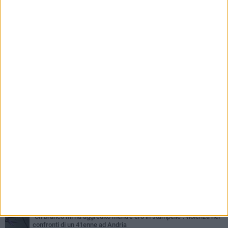
PIÙ LETTI QUESTA SETTIMANA
MARTEDÌ 4 AGOSTO
Cattivo odore dall’abitazione, la macabra scoperta: trovato morto
un uomo di 55 anni
SABATO 1 AGOSTO
"3 vite. 2 impegni. 1 strada": ad Andria l'evento per ricordare
Sandro, Antonio e Vincenzo
MERCOLEDÌ 5 AGOSTO
"Un branco mi ha aggredito mentre ero in stampelle": violenza nei
confronti di un 41enne ad Andria