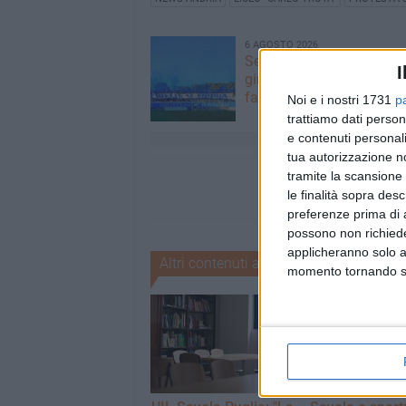
6 AGOSTO 2026
Serie D 2026/27: resi noti
I
gironi. Fidelis Andria, si 
fare...
Noi e i nostri 1731
p
trattiamo dati person
e contenuti personali
tua autorizzazione no
tramite la scansione 
le finalità sopra des
preferenze prima di 
possono non richieder
applicheranno solo a
Altri contenuti a tema
momento tornando su 