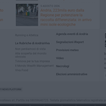
rischioso
5 AGOSTO 2026
to
Andria, 223mila euro dalla
Regione per potenziare la
un
raccolta differenziata: in arrivo
mini isole ecologiche
Agenda eventi di Andria
Running e Atletica
Segnalazioni iReport
Le Rubriche di AndriaViva
Non perdiamoci di vista
Previsioni meteo
Alla scoperta del mondo
I
olivicolo
Video
R
T-innova per la tua impresa
A
Il Mondo Wealth Management
Necrologi
t
Viva Food
Elezioni amministrative
TY NEWS PLATFORM
ews srl. Partita iva 08059640725. Testata giornalistica telematica registrata presso i