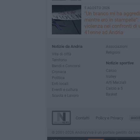
5 AGOSTO 2026
"Un branco mi ha aggredi
mentre ero in stampelle":
violenza nei confronti di 
41enne ad Andria
Notizie da Andria
Associazioni
Religioni
Vita di città
Territorio
Notizie sportive
Bandi e Concorsi
Calcio
Cronaca
Volley
Politica
Arti Marziali
Enti locali
Calcio a 5
Eventi e cultura
Basket
Scuola e Lavoro
Contatti
Policy e Privacy
GOCI
© 2001-2026 AndriaViva è un portale gestito da InnovaN