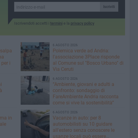
Polizia Locale
Iscriviti
Iscrivendoti accetti i
termini
e la
privacy policy
6 AGOSTO 2026
 salpa
Polemica verde ad Andria:
na
l'associazione 3Place risponde
per i
al Comune sul "Bosco Urbano" di
Via Ceruti
6 AGOSTO 2026
i
“Ambiente, giovani e adulti a
à
confronto: sondaggio di
FareAmbiente Andria racconta
come si vive la sostenibilità”
6 AGOSTO 2026
rma in
Vacanze in auto: per 8
nale
automobilisti su 10 guidare
all'estero senza conoscere le
usanze locali può essere