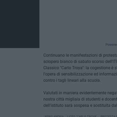
Powere
Continuano le manifestazioni di protesta 
sciopero bianco di sabato scorso dell'IT
Classico "Carlo Troya": la cogestione è 
l'opera di sensibilizzazione ed informaz
contro i tagli lineari alla scuola.
Valutati in maniera evidentemente negat
nostra città migliaia di studenti e docen
dell'istituto sarà sospesa e sostituita da
NEWS ANDRIA
LICEO "CARLO TROYA"
PROTESTA 