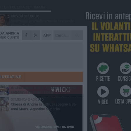
Ù LETTI QUESTA SETTIMANA
GIOVEDÌ 30 LUGLIO
Scompare prematuramente l'avvocato
Beppe Tortora
 DA
ANDRIA
MARTEDÌ 4 AGOSTO
APP
Cattivo odore dall’abitazione, la macabra
NIO QUINTO
scoperta: trovato morto un uomo di 55 anni
VENERDÌ 31 LUGLIO
Gruppo Ferrovie dello Stato, l'andriese
Giuseppe Inchingolo nuovo Vicedirettore
nerale
SABATO 1 AGOSTO
"3 vite. 2 impegni. 1 strada": ad Andria
l'evento per ricordare Sandro, Antonio e
ISTRATIVE
ncenzo
MARTEDÌ 4 AGOSTO
Andria saluta mons. Agostino Superbo:
celebrati i funerali - FOTO
DOMENICA 2 AGOSTO
Chiesa di Andria in lutto, si spegne a 86
anni Mons. Agostino Superbo