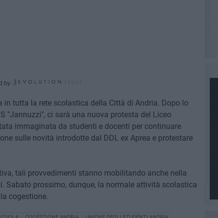
d by
in tutta la rete scolastica della Città di Andria. Dopo lo
IS "Jannuzzi", ci sarà una nuova protesta del Liceo
stata immaginata da studenti e docenti per continuare
ione sulle novità introdotte dal DDL ex Aprea e protestare
iva, tali provvedimenti stanno mobilitando anche nella
ti. Sabato prossimo, dunque, la normale attività scolastica
lla cogestione.
SCUOLA
COGESTIONE ANDRIA
UNIONE DEGLI STUDENTI ANDRIA