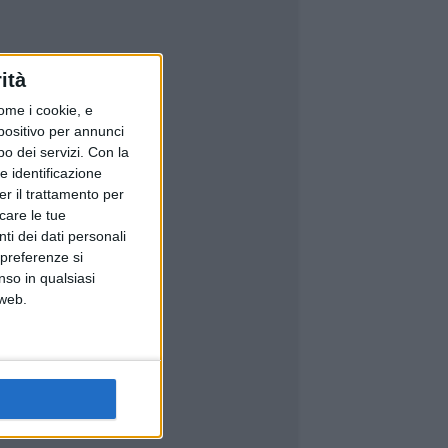
ità
ome i cookie, e
spositivo per annunci
o dei servizi.
Con la
e identificazione
er il trattamento per
icare le tue
ti dei dati personali
 preferenze si
nso in qualsiasi
 web.