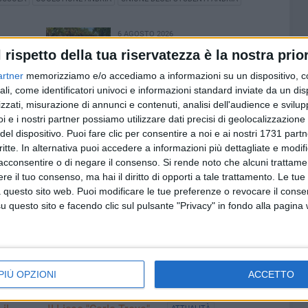
6 AGOSTO 2026
 i nove
Sventato furto di uva da tavola
l rispetto della tua riservatezza è la nostra prior
può
ad Andria da parte delle Guardie
Campestri
artner
memorizziamo e/o accediamo a informazioni su un dispositivo, c
ali, come identificatori univoci e informazioni standard inviate da un di
zzati, misurazione di annunci e contenuti, analisi dell'audience e svilupp
i e i nostri partner possiamo utilizzare dati precisi di geolocalizzazione 
del dispositivo. Puoi fare clic per consentire a noi e ai nostri 1731 partn
critte. In alternativa puoi accedere a informazioni più dettagliate e modif
acconsentire o di negare il consenso.
Si rende noto che alcuni trattamen
e il tuo consenso, ma hai il diritto di opporti a tale trattamento. Le tue
 questo sito web. Puoi modificare le tue preferenze o revocare il conse
questo sito e facendo clic sul pulsante "Privacy" in fondo alla pagina
PIÙ OPZIONI
ACCETTO