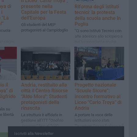
il
Il Liceo "Carlo Troya",
ATTUALITÀ
oya di
presente nella
Riforma degli istituti
 i
Capitale per la Festa
tecnici: la protesta
e "La
dell’Europa
della scuola anche in
l"
Puglia
Gli studenti del MEP
protagonisti al Campidoglio
 scuola
"Ci sono Istituti Tecnici con
alte adesioni allo sciopero a
l’impegno
cui hanno aderito anche
to nella
alcuni Dirigenti Scolastici"
ri più
t
o il
Andria, restituito alla
Progetto nazionale
oya" di
città il Centro Risorse
“Scuole Sicure”:
Sigfrido
"Aldo Moro": Studenti
incontro formativo al
protagonisti della
Liceo "Carlo Troya" di
rinascita
Andria
lis su
e libertà
La struttura è affidata in
A portare la voce delle
gestione all’ITT “Onofrio
istituzioni sono stati
Jannuzzi” fino al 2030
l’Ispettore Grazia Forlano e il
attraverso apposita
Vice Sovrintendente
Iscriviti alla Newsletter
convenzione con il Comune
Francesco Patruno della