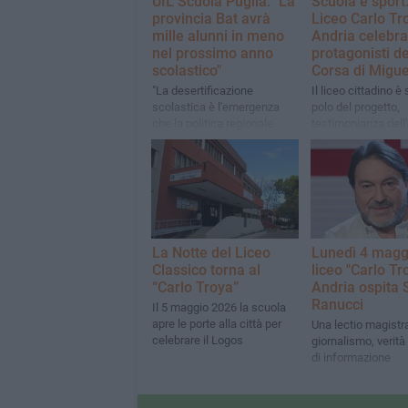
UIL Scuola Puglia: "La
Scuola e sport: 
provincia Bat avrà
Liceo Carlo Tr
mille alunni in meno
Andria celebra
nel prossimo anno
protagonisti d
scolastico"
Corsa di Migue
"La desertificazione
Il liceo cittadino è
scolastica è l'emergenza
polo del progetto,
che la politica regionale
testimonianza del
continua a ignorare"
costante dell’Istitu
promozione dei valo
autentici dello spor
La Notte del Liceo
Lunedì 4 maggi
Classico torna al
liceo "Carlo Tr
“Carlo Troya”
Andria ospita 
Ranucci
Il 5 maggio 2026 la scuola
apre le porte alla città per
Una lectio magistra
celebrare il Logos
giornalismo, verità 
di informazione