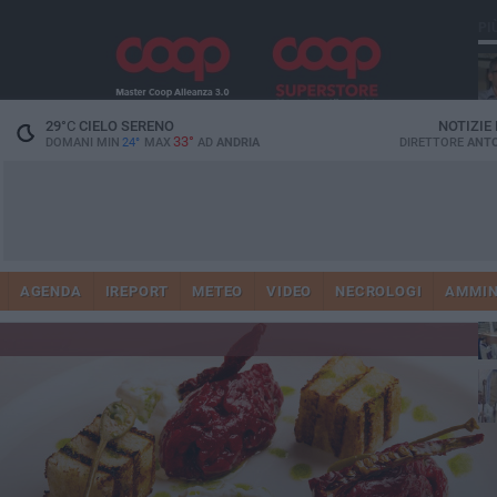
PI
29
°C
CIELO SERENO
NOTIZIE
33°
DOMANI MIN
24°
MAX
AD
ANDRIA
DIRETTORE
ANTO
Ge
AGENDA
IREPORT
METEO
VIDEO
NECROLOGI
AMMIN
Vi