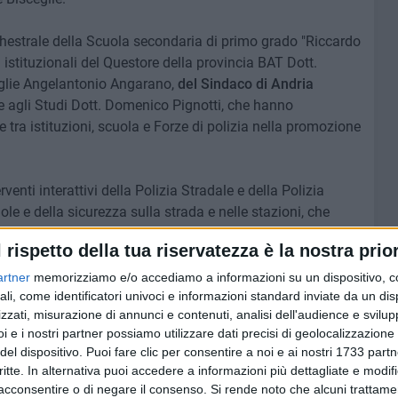
rchestrale della Scuola secondaria di primo grado "Riccardo
i istituzionali del Questore della provincia BAT Dott.
eglie Angelantonio Angarano,
del Sindaco di Andria
 agli Studi Dott. Domenico Pignotti, che hanno
e tra istituzioni, scuola e Forze di polizia nella promozione
venti interattivi della Polizia Stradale e della Polizia
gole e della sicurezza sulla strada e nelle stazioni, che
egli studenti anche attraverso un momento ludico-
l rispetto della tua riservatezza è la nostra prior
al termine delle rispettive attività.
artner
memorizziamo e/o accediamo a informazioni su un dispositivo, c
 della Polizia Postale e delle Comunicazioni, dedicati
ali, come identificatori univoci e informazioni standard inviate da un di
zzati, misurazione di annunci e contenuti, analisi dell'audience e svilupp
al media, nonché il contributo dell'OSCAD -
Osservatorio
i e i nostri partner possiamo utilizzare dati precisi di geolocalizzazione 
tori
- focalizzato sulla prevenzione dei fenomeni di odio e
del dispositivo. Puoi fare clic per consentire a noi e ai nostri 1733 partn
critte. In alternativa puoi accedere a informazioni più dettagliate e modif
acconsentire o di negare il consenso.
Si rende noto che alcuni trattamen