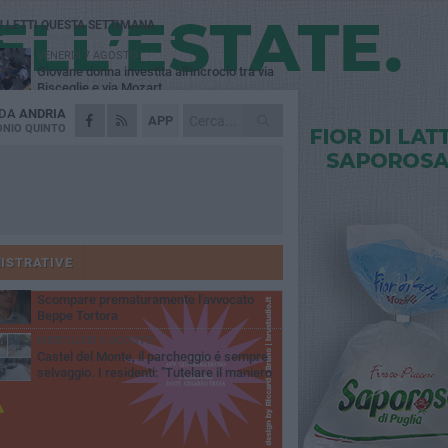
Ù LETTI QUESTA SETTIMANA
VENERDÌ 7 AGOSTO
Giovane donna investita all'incrocio tra via
Bisceglie e via Mozart
 DA
ANDRIA
MARTEDÌ 4 AGOSTO
APP
Cattivo odore dall’abitazione, la macabra
NIO QUINTO
scoperta: trovato morto un uomo di 55 anni
MERCOLEDÌ 5 AGOSTO
"Un branco mi ha aggredito mentre ero in
stampelle": violenza nei confronti di un
enne ad Andria
MARTEDÌ 4 AGOSTO
Andria saluta mons. Agostino Superbo:
celebrati i funerali - FOTO
ISTRATIVE
GIOVEDÌ 30 LUGLIO
Scompare prematuramente l'avvocato
Beppe Tortora
MERCOLEDÌ 5 AGOSTO
Castel del Monte, il parcheggio é sempre
selvaggio. I residenti: "Tutelare il maniero
 vivibilità e rispetto del paesaggio"