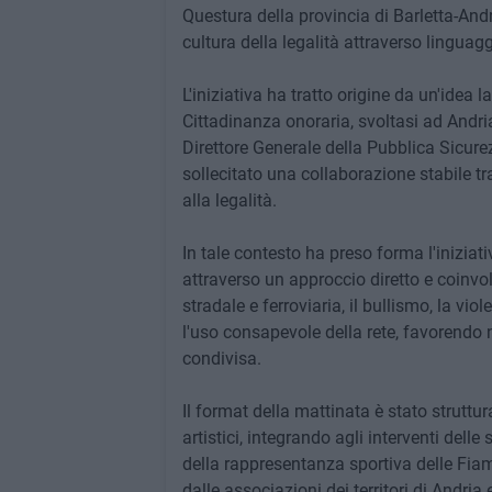
Questura della provincia di Barletta-Andri
cultura della legalità attraverso linguag
L'iniziativa ha tratto origine da un'idea 
Cittadinanza onoraria, svoltasi ad Andri
Direttore Generale della Pubblica Sicurez
sollecitato una collaborazione stabile tra
alla legalità.
In tale contesto ha preso forma l'iniziati
attraverso un approccio diretto e coinvolg
stradale e ferroviaria, il bullismo, la viol
l'uso consapevole della rete, favorendo 
condivisa.
Il format della mattinata è stato strutt
artistici, integrando agli interventi dell
della rappresentanza sportiva delle Fiamm
dalle associazioni dei territori di Andria 