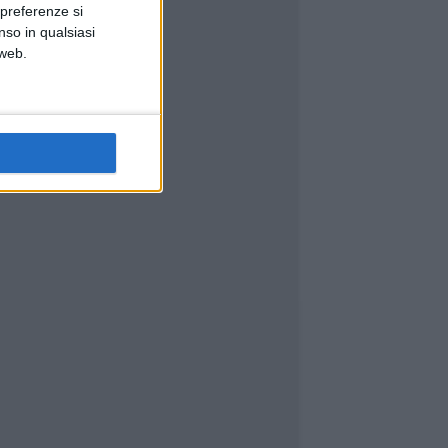
 preferenze si
nso in qualsiasi
 web.