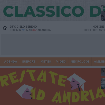
PI
25
°C
CIELO SERENO
NOTIZIE
34°
OGGI MIN
25°
MAX
AD
ANDRIA
DIRETTORE
ANTO
41
AGENDA
IREPORT
METEO
VIDEO
NECROLOGI
AMMIN
tra