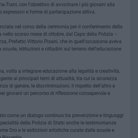
a-Trani, con l'obiettivo di avvicinare i più giovani alla
gi espressivi e forme di partecipazione attiva.
lanciata nel corso della cerimonia per il conferimento della
a nello scorso mese di ottobre, dal Capo della Polizia –
za, Prefetto Vittorio Pisani, che in quell'occasione aveva
 scuole, istituzioni e cittadini sul terreno dell'educazione
va, volta a integrare educazione alla legalità e creatività,
ente ai principali temi di attualità, tra cui la sicurezza
enza di genere, le discriminazioni, il rispetto dell'altro e
nei giovani un percorso di riflessione consapevole e
urato come un dialogo continuo tra prevenzione e linguaggi
e specialità della Polizia di Stato anche le testimonianze
e Oro e le esibizioni artistiche curate dalle scuole e
e Bisceglie.