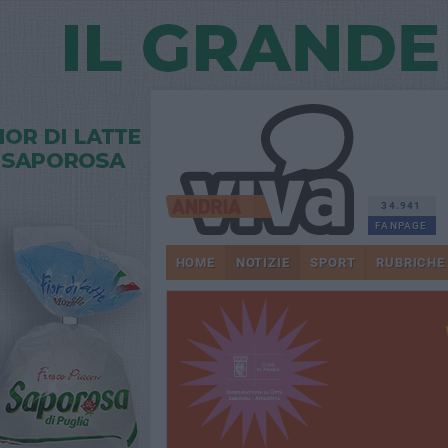
34.941
FANPAGE
HOME
NOTIZIE
SPORT
RUBRICHE