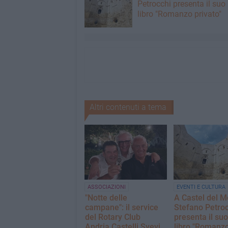
Petrocchi presenta il suo
libro "Romanzo privato"
Altri contenuti a tema
ASSOCIAZIONI
EVENTI E CULTURA
"Notte delle
A Castel del M
campane": il service
Stefano Petroc
del Rotary Club
presenta il suo
Andria Castelli Svevi
libro "Romanz