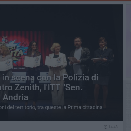
 in scena con la Polizia di
tro Zenith, l'ITT "Sen.
i Andria
ni del territorio, tra queste la Prima cittadina
14.48