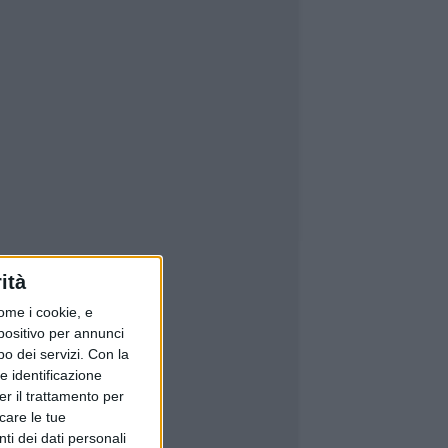
ità
ome i cookie, e
spositivo per annunci
o dei servizi.
Con la
e identificazione
er il trattamento per
icare le tue
ti dei dati personali