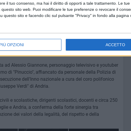
o alternati momenti di canto, monologhi, esibizioni
e il tuo consenso, ma hai il diritto di opporti a tale trattamento. Le tue
 hanno visto il coinvolgimento dell'Associazione musicale
 questo sito web. Puoi modificare le tue preferenze o revocare il conse
lla
questo sito e facendo clic sul pulsante "Privacy" in fondo alla pagina
Scuola secondaria di secondo grado ITT "Sen. Onofrio
"Giuseppe Verdi" di Andria
, della Scuola Don Uva –
a Vinci" di Bisceglie, nonché dell'
Associazione Centro
i è inserita, altresì, la partecipazione di Marco D'Aniello,
una testimonianza personale ha offerto ai ragazzi uno
PIÙ OPZIONI
ACCETTO
o e del disagio giovanile.
ata ad Alessio Giannone, personaggio televisivo e youtuber
o di "Pinuccio", affiancato da personale della Polizia di
esecuzione dell'Inno nazionale a cura del coro polifonico
iuseppe Verdi" di Andria.
ivili e scolastiche, dirigenti scolastici, docenti e circa 250
ceglie e Andria, a conferma della forte sinergia tra
zione dei valori della legalità, del rispetto e della