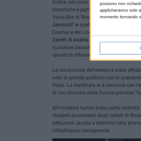
Inoltre, nel corso della mattinata si son
possono non richieder
coreutiche e performance artistiche che
applicheranno solo a
Voice Box di Bisceglie, degli studenti de
momento tornando su 
Jannuzzi" e
quella di
primo grado della 
Cosmai e del Liceo Coreutico "Leonardo d
Zenith di Andria.
Nel medesimo contesto s
nuotatore paraolimpico, che attraverso 
spunto di riflessione sui temi del bullism
La conduzione dell'evento è stata affid
noto al grande pubblico con lo pseudonim
Stato. La mattinata si è conclusa con l'
di voci bianche della Scuola primaria "G
All'iniziativa hanno preso parte Autorità c
studenti provenienti dagli istituti di Bis
istituzioni, scuola e territorio nella promo
cittadinanza consapevole.