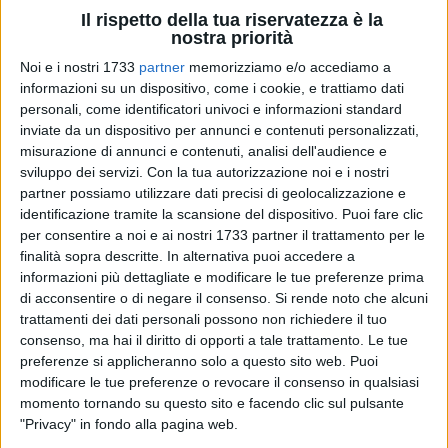
Il rispetto della tua riservatezza è la
nostra priorità
Noi e i nostri 1733
partner
memorizziamo e/o accediamo a
informazioni su un dispositivo, come i cookie, e trattiamo dati
36
personali, come identificatori univoci e informazioni standard
inviate da un dispositivo per annunci e contenuti personalizzati,
misurazione di annunci e contenuti, analisi dell'audience e
Fermato il "Pendolare del Profitto": multe salate e patente
sviluppo dei servizi.
Con la tua autorizzazione noi e i nostri
sospesa per corsa fissa a Castel del Monte. Un'operazione
partner possiamo utilizzare dati precisi di geolocalizzazione e
identificazione tramite la scansione del dispositivo. Puoi fare clic
complessa, quella messa in campo ieri 10 novembre dagli
per consentire a noi e ai nostri 1733 partner il trattamento per le
uomini della Polizia Locale di Andria, frutto di un attento
finalità sopra descritte. In alternativa puoi accedere a
lavoro, osservazione e di una presenza costante sul territorio,
informazioni più dettagliate e modificare le tue preferenze prima
che ha permesso di stroncare l'attività illecita di un taxista
di acconsentire o di negare il consenso.
Si rende noto che alcuni
abusivo. Un'azione che non solo ripristina la legalità, ma
trattamenti dei dati personali possono non richiedere il tuo
tutela le attività oneste minacciate dall'attività illegale
consenso, ma hai il diritto di opporti a tale trattamento. Le tue
dell'abusivo.
preferenze si applicheranno solo a questo sito web. Puoi
modificare le tue preferenze o revocare il consenso in qualsiasi
Le indagini, avviate grazie a informazioni confidenziali, si
momento tornando su questo sito e facendo clic sul pulsante
sono concentrate su un individuo già impiegato presso una
"Privacy" in fondo alla pagina web.
ditta ma che, al di fuori del suo orario di lavoro, si