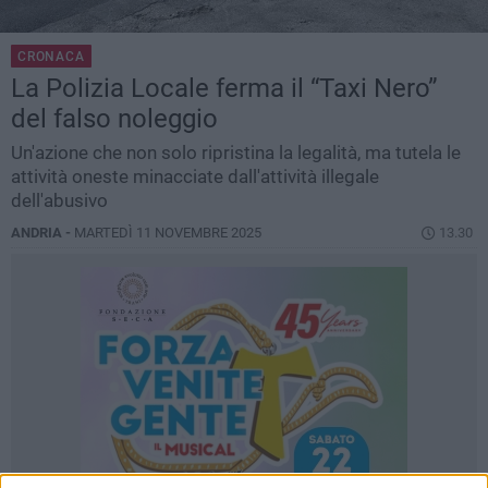
CRONACA
La Polizia Locale ferma il “Taxi Nero”
del falso noleggio
Un'azione che non solo ripristina la legalità, ma tutela le
attività oneste minacciate dall'attività illegale
dell'abusivo
ANDRIA -
MARTEDÌ 11 NOVEMBRE 2025
13.30