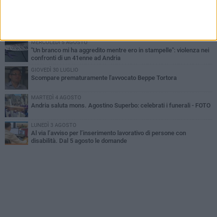
un uomo di 55 anni
SABATO 1 AGOSTO
"3 vite. 2 impegni. 1 strada": ad Andria l'evento per ricordare
Sandro, Antonio e Vincenzo
MERCOLEDÌ 5 AGOSTO
"Un branco mi ha aggredito mentre ero in stampelle": violenza nei
confronti di un 41enne ad Andria
GIOVEDÌ 30 LUGLIO
Scompare prematuramente l'avvocato Beppe Tortora
MARTEDÌ 4 AGOSTO
Andria saluta mons. Agostino Superbo: celebrati i funerali - FOTO
LUNEDÌ 3 AGOSTO
Al via l’avviso per l’inserimento lavorativo di persone con
disabilità. Dal 5 agosto le domande