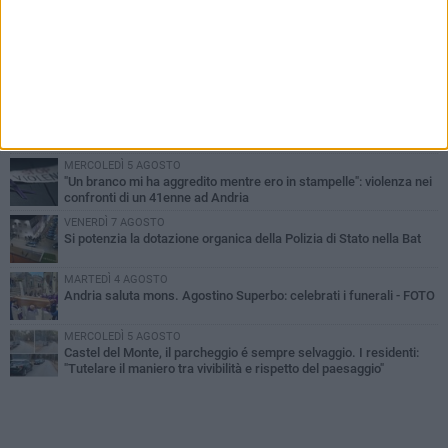
PIÙ LETTI QUESTA SETTIMANA
VENERDÌ 7 AGOSTO
Giovane donna investita all'incrocio tra via Bisceglie e via Mozart
MARTEDÌ 4 AGOSTO
Cattivo odore dall’abitazione, la macabra scoperta: trovato morto
un uomo di 55 anni
MERCOLEDÌ 5 AGOSTO
"Un branco mi ha aggredito mentre ero in stampelle": violenza nei
confronti di un 41enne ad Andria
VENERDÌ 7 AGOSTO
Si potenzia la dotazione organica della Polizia di Stato nella Bat
MARTEDÌ 4 AGOSTO
Andria saluta mons. Agostino Superbo: celebrati i funerali - FOTO
MERCOLEDÌ 5 AGOSTO
Castel del Monte, il parcheggio é sempre selvaggio. I residenti:
"Tutelare il maniero tra vivibilità e rispetto del paesaggio"