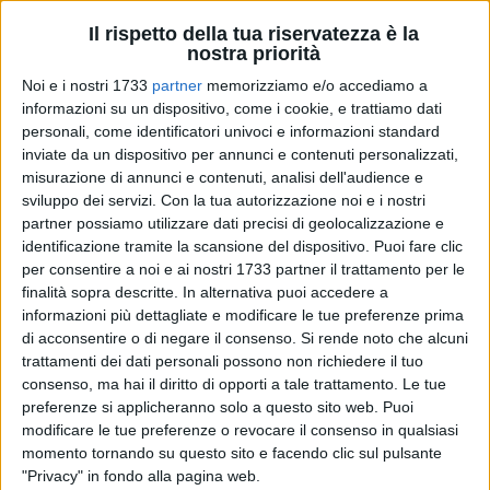
Il rispetto della tua riservatezza è la
nostra priorità
Noi e i nostri 1733
partner
memorizziamo e/o accediamo a
36
informazioni su un dispositivo, come i cookie, e trattiamo dati
personali, come identificatori univoci e informazioni standard
inviate da un dispositivo per annunci e contenuti personalizzati,
misurazione di annunci e contenuti, analisi dell'audience e
"L'illegalità diffusa e lo sfruttamento sono in forte crescita
sviluppo dei servizi.
Con la tua autorizzazione noi e i nostri
anche nel settore dell'industria alimentare". A denunciarlo è
partner possiamo utilizzare dati precisi di geolocalizzazione e
la segretaria generale della Flai Cgil Bat, Dora Lacerenza a
identificazione tramite la scansione del dispositivo. Puoi fare clic
seguito di una serie di assemblee che la categoria sta
per consentire a noi e ai nostri 1733 partner il trattamento per le
finalità sopra descritte. In alternativa puoi accedere a
svolgendo in queste settimane nei luoghi di lavoro e nelle
informazioni più dettagliate e modificare le tue preferenze prima
leghe comunali della Flai con le lavoratrici ed i lavoratori del
di acconsentire o di negare il consenso.
Si rende noto che alcuni
settore dell'agroalimentare in vista della grande
trattamenti dei dati personali possono non richiedere il tuo
manifestazione nazionale di sabato 25 ottobre a Roma
consenso, ma hai il diritto di opporti a tale trattamento. Le tue
"Democrazia al lavoro".
preferenze si applicheranno solo a questo sito web. Puoi
"Nelle varie assemblee svolte è emerso un quadro che ci
modificare le tue preferenze o revocare il consenso in qualsiasi
conferma l'aumento dei fenomeni relativi alla negazione dei
momento tornando su questo sito e facendo clic sul pulsante
"Privacy" in fondo alla pagina web.
diritti e la permanenza di una situazione sfruttamento in un