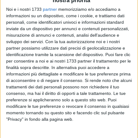
nostra priorità
Noi e i nostri 1733
partner
memorizziamo e/o accediamo a
informazioni su un dispositivo, come i cookie, e trattiamo dati
personali, come identificatori univoci e informazioni standard
inviate da un dispositivo per annunci e contenuti personalizzati,
20
misurazione di annunci e contenuti, analisi dell'audience e
sviluppo dei servizi.
Con la tua autorizzazione noi e i nostri
partner possiamo utilizzare dati precisi di geolocalizzazione e
identificazione tramite la scansione del dispositivo. Puoi fare clic
Tre gravi incidenti stradali si sono verificati sulle strade
per consentire a noi e ai nostri 1733 partner il trattamento per le
andriesi nello scorso "caldissimo" giovedì d'estate. La Polizia
finalità sopra descritte. In alternativa puoi accedere a
Locale è stata impegnata nei rilievi e nelle attività d'indagine
informazioni più dettagliate e modificare le tue preferenze prima
per accertare dinamiche e responsabilità.
di acconsentire o di negare il consenso.
Si rende noto che alcuni
trattamenti dei dati personali possono non richiedere il tuo
consenso, ma hai il diritto di opporti a tale trattamento. Le tue
Il primo incidente, tra un'autovettura Ford Fiesta e un
preferenze si applicheranno solo a questo sito web. Puoi
motociclo Aprilia Scarabeo 300s, si è verificato su via
modificare le tue preferenze o revocare il consenso in qualsiasi
Barletta all'altezza del distributore carburanti AGIP: il
momento tornando su questo sito e facendo clic sul pulsante
giovane motociclista, rimasto seriamente infortunato, è stato
"Privacy" in fondo alla pagina web.
soccorso e trasportato da autoambulanza del SET 118 in
codice rosso per dinamica, presso il Pronto Soccorso