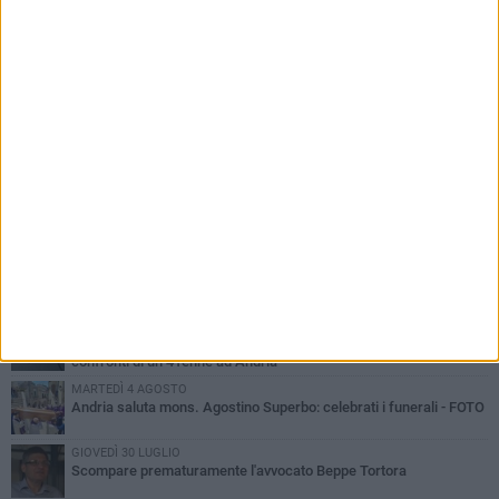
PIÙ LETTI QUESTA SETTIMANA
VENERDÌ 7 AGOSTO
Giovane donna investita all'incrocio tra via Bisceglie e via Mozart
MARTEDÌ 4 AGOSTO
Cattivo odore dall’abitazione, la macabra scoperta: trovato morto
un uomo di 55 anni
MERCOLEDÌ 5 AGOSTO
"Un branco mi ha aggredito mentre ero in stampelle": violenza nei
confronti di un 41enne ad Andria
MARTEDÌ 4 AGOSTO
Andria saluta mons. Agostino Superbo: celebrati i funerali - FOTO
GIOVEDÌ 30 LUGLIO
Scompare prematuramente l'avvocato Beppe Tortora