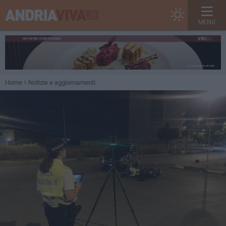
MENU
Home
Notizie e aggiornamenti