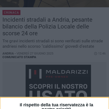
CRONACA
Incidenti stradali a Andria, pesante
bilancio della Polizia Locale delle
scorse 24 ore
Tre gravi incidenti stradali si sono verificati sulle strade
andriesi nello scorso "caldissimo" giovedì d'estate
ANDRIA -
VENERDÌ 27 GIUGNO 2025
12.46
COMUNICATO STAMPA
Il rispetto della tua riservatezza è la