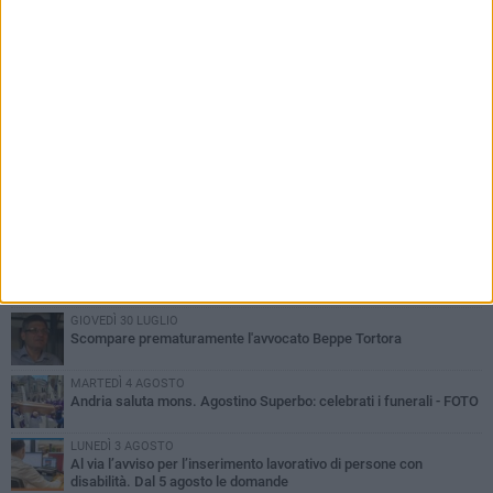
PIÙ LETTI QUESTA SETTIMANA
MARTEDÌ 4 AGOSTO
Cattivo odore dall’abitazione, la macabra scoperta: trovato morto
un uomo di 55 anni
SABATO 1 AGOSTO
"3 vite. 2 impegni. 1 strada": ad Andria l'evento per ricordare
Sandro, Antonio e Vincenzo
MERCOLEDÌ 5 AGOSTO
"Un branco mi ha aggredito mentre ero in stampelle": violenza nei
confronti di un 41enne ad Andria
GIOVEDÌ 30 LUGLIO
Scompare prematuramente l'avvocato Beppe Tortora
MARTEDÌ 4 AGOSTO
Andria saluta mons. Agostino Superbo: celebrati i funerali - FOTO
LUNEDÌ 3 AGOSTO
Al via l’avviso per l’inserimento lavorativo di persone con
disabilità. Dal 5 agosto le domande