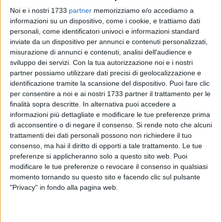
Noi e i nostri 1733
partner
memorizziamo e/o accediamo a
informazioni su un dispositivo, come i cookie, e trattiamo dati
personali, come identificatori univoci e informazioni standard
inviate da un dispositivo per annunci e contenuti personalizzati,
misurazione di annunci e contenuti, analisi dell'audience e
sviluppo dei servizi.
Con la tua autorizzazione noi e i nostri
L'associazione Fucina Domestica saluta la nuova stagione
partner possiamo utilizzare dati precisi di geolocalizzazione e
alle porte con la serata Primavera doc, in programma per
identificazione tramite la scansione del dispositivo. Puoi fare clic
sabato 21 marzo alle 20.30, nella sede di piazza La Corte.
per consentire a noi e ai nostri 1733 partner il trattamento per le
L'iniziativa vuole essere un viaggio tra la ristorazione e l'arte,
finalità sopra descritte. In alternativa puoi accedere a
e prevede la degustazione di tre vini diversi, accompagnati
informazioni più dettagliate e modificare le tue preferenze prima
da tre assaggi gastronomici e da una nuova tecnica per
di acconsentire o di negare il consenso.
Si rende noto che alcuni
l'arte visiva, la proiezione di cromie. L'azienda agricola
trattamenti dei dati personali possono non richiedere il tuo
consenso, ma hai il diritto di opporti a tale trattamento. Le tue
"Marmo Maria" presenta tre delle sue migliori produzioni,
preferenze si applicheranno solo a questo sito web. Puoi
tutte col marchio "Tenuta Cocevola", il bianco Pampanuto, il
modificare le tue preferenze o revocare il consenso in qualsiasi
Rosato e il Vandalo. Ciascun vino sarà accompagnato da
momento tornando su questo sito e facendo clic sul pulsante
una proposta gastronomica abbinata, pensata e realizzata
"Privacy" in fondo alla pagina web.
ispirandosi alle caratteristiche enologiche del vino stesso.
Il viaggio non si ferma ai sapori e agli odori, ma prosegue