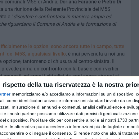
ieri comunali M5S di Andria,
Doriana Faraone e Pietro Di
ta una riunione della Referente Provinciale del M5S
ita a "
discutere e confrontarsi in maniera ampia ed
che riguardano il Comune di Andria e la formazione di
fficialmente le opzioni sono ancora tutte in campo, tutte
i del M5S, a qualsiasi livello
, è mai pervenuta a noi una
 opzione, tantomeno di chiusura al centro-sinistra. Il
prevede prima un confronto con la base e con i vertici
i proposti, ed ormai i cittadini da anni sanno che noi ci
e comunale, per il Nuovo Ospedale di Andria con il Polo
l rispetto della tua riservatezza è la nostra prior
spedale Bonomo, per l'ambulatorio per i malati di tumore,
artner
memorizziamo e/o accediamo a informazioni su un dispositivo, c
i ed altro. Solo dopo un chiaro ed ampio confronto interno,
ali, come identificatori univoci e informazioni standard inviate da un di
mpo, si arriva alla decisione. Non il contrario!".
zzati, misurazione di annunci e contenuti, analisi dell'audience e svilupp
i e i nostri partner possiamo utilizzare dati precisi di geolocalizzazione 
ANDRIA
ELEZIONI COMUNALI 2026
del dispositivo. Puoi fare clic per consentire a noi e ai nostri 1733 partn
critte. In alternativa puoi accedere a informazioni più dettagliate e modif
acconsentire o di negare il consenso.
Si rende noto che alcuni trattamen
7 AGOSTO 2026