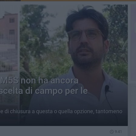
 «M5S non ha ancora
 scelta di campo per le
e di chiusura a questa o quella opzione, tantomeno
9.41