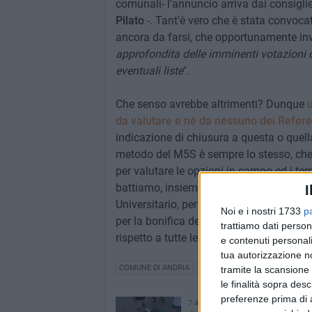
comunali- l'annuncio arriva dai consigl
Pilato
-. Tant'è vero che è stata convoca
ancora da farsi, che opportunamente inv
approfondita delle imminenti votazioni 
eventuali liste
".
Che senso avrebbe altrimenti? Dunque
u
da valutare e né da nessuno dei Referent
indicazione di chiusura a questa o quella
metodo del M5S è sempre lo stesso, che 
per valutare le opzioni in campo ed i tem
battiamo, insieme ad un altro consiglier
I
Universitario, per la salvaguardia dell'O
Noi e i nostri 1733
p
per la bonifica delle discariche di rifiut
trattiamo dati person
rispetto a tutte le opzioni politiche in ca
e contenuti personali
tua autorizzazione no
COMUNE DI ANDRIA
CONSIGLIO COMUNALE
M5S 
tramite la scansione 
le finalità sopra des
preferenze prima di 
7 AGOSTO 2026