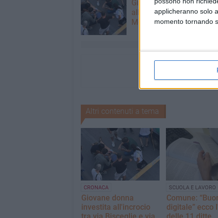
possono non richieder
Giovane donna investita
applicheranno solo a
all'incrocio tra via Biscegl
momento tornando su 
Mozart
Altri contenuti a tema
CRONACA
SCUOLA E LAVORO
Giovane donna
Comune: “Buono
investita all'incrocio
digitale” ecco 
tra via Bisceglie e via
delle 11 ditte