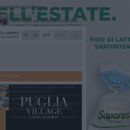
Ù LETTI QUESTA SETTIMANA
MARTEDÌ 4 AGOSTO
Cattivo odore dall’abitazione, la macabra
scoperta: trovato morto un uomo di 55 anni
 DA
ANDRIA
SABATO 1 AGOSTO
APP
"3 vite. 2 impegni. 1 strada": ad Andria
NIO QUINTO
l'evento per ricordare Sandro, Antonio e
ncenzo
MERCOLEDÌ 5 AGOSTO
"Un branco mi ha aggredito mentre ero in
stampelle": violenza nei confronti di un
enne ad Andria
GIOVEDÌ 30 LUGLIO
Scompare prematuramente l'avvocato
Beppe Tortora
ISTRATIVE
MARTEDÌ 4 AGOSTO
Andria saluta mons. Agostino Superbo:
celebrati i funerali - FOTO
LUNEDÌ 3 AGOSTO
Al via l’avviso per l’inserimento lavorativo di
persone con disabilità. Dal 5 agosto le
mande