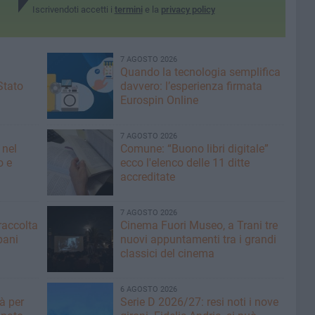
Iscrivendoti accetti i
termini
e la
privacy policy
7 AGOSTO 2026
Quando la tecnologia semplifica
Stato
davvero: l’esperienza firmata
Eurospin Online
7 AGOSTO 2026
 nel
Comune: “Buono libri digitale”
o e
ecco l'elenco delle 11 ditte
accreditate
7 AGOSTO 2026
raccolta
Cinema Fuori Museo, a Trani tre
bani
nuovi appuntamenti tra i grandi
classici del cinema
6 AGOSTO 2026
tà per
Serie D 2026/27: resi noti i nove