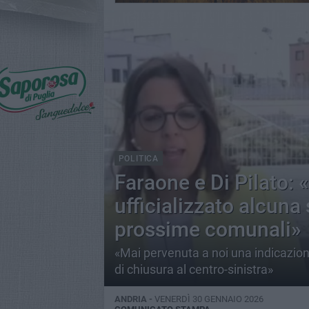
POLITICA
Faraone e Di Pilato:
ufficializzato alcuna
prossime comunali»
«Mai pervenuta a noi una indicazion
di chiusura al centro-sinistra»
ANDRIA -
VENERDÌ 30 GENNAIO 2026