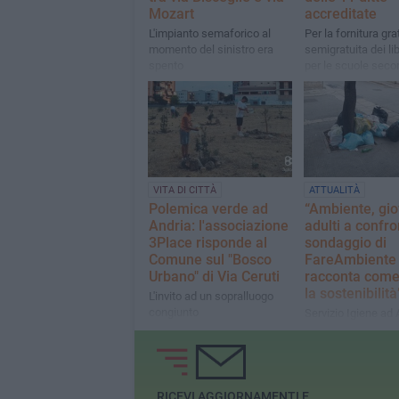
Mozart
accreditate
L'impianto semaforico al
Per la fornitura gra
momento del sinistro era
semigratuita dei lib
spento
per le scuole seco
1° e di 2° grado A.
2026/2027
VITA DI CITTÀ
ATTUALITÀ
Polemica verde ad
“Ambiente, gio
Andria: l'associazione
adulti a confro
3Place risponde al
sondaggio di
Comune sul "Bosco
FareAmbiente 
Urbano" di Via Ceruti
racconta come 
la sostenibilit
L'invito ad un sopralluogo
congiunto
Servizio Igiene ad 
circa il 72% ritiene 
servizio non sia
soddisfacente
RICEVI AGGIORNAMENTI E