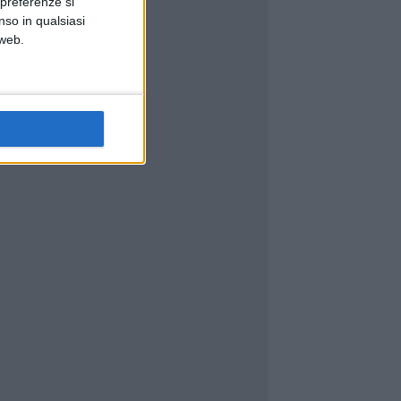
 preferenze si
nso in qualsiasi
 web.