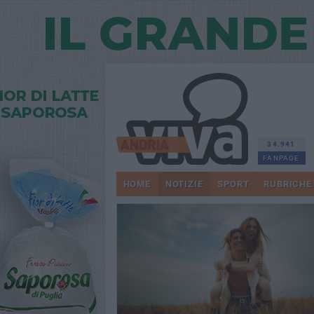
34.941
FANPAGE
HOME
NOTIZIE
SPORT
RUBRICHE