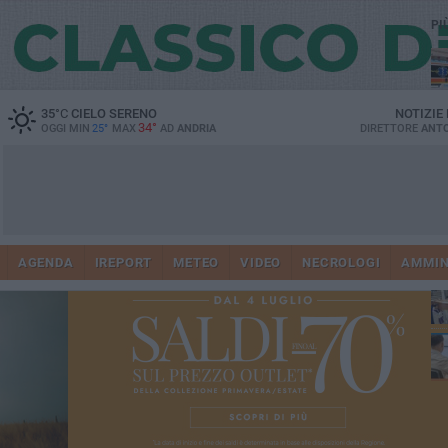
PI
35
°C
CIELO SERENO
NOTIZIE
34°
OGGI MIN
25°
MAX
AD
ANDRIA
DIRETTORE
ANTO
Vi
41
AGENDA
IREPORT
METEO
VIDEO
NECROLOGI
AMMIN
do