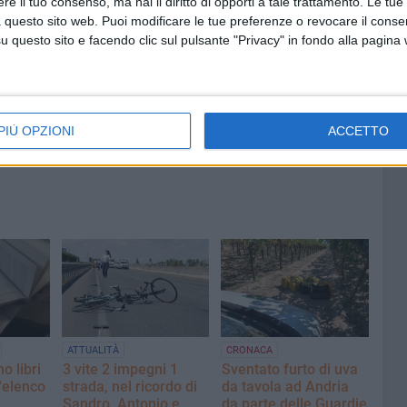
e il tuo consenso, ma hai il diritto di opporti a tale trattamento. Le tue
Caso Fasano. La solidarietà del
 questo sito web. Puoi modificare le tue preferenze o revocare il conse
ie e via
presidente della Fidelis Andria
questo sito e facendo clic sul pulsante "Privacy" in fondo alla pagina
Luca Vallarella
PIÙ OPZIONI
ACCETTO
ATTUALITÀ
CRONACA
 libri
3 vite 2 impegni 1
Sventato furto di uva
l'elenco
strada, nel ricordo di
da tavola ad Andria
Sandro, Antonio e
da parte delle Guardie