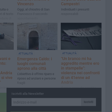
Vincenzo
Campestri
tuita o
Oggi, al chiostro di San
Individuati i presunti
ri di testo
Francesco il secondo
responsabili
ndarie di
appuntamento
S.
ATTUALITÀ
ATTUALITÀ
vani e
"Un branco mi ha
Emergenza Caldo: i
nto:
aggredito mentre ero
luoghi comunali
in stampelle":
aprono alla città
Andria
violenza nei confronti
L'obiettivo è offrire riparo e
si vive
di un 41enne ad
riposo ad anziani e persone
à”
Andria
fragili
Andria:
Il grave episodio sarebbe
che il
accaduto nella serata del 4
Iscriviti alla Newsletter
agosto in un bar della
periferia cittadina
Iscriviti