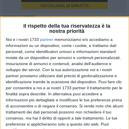
1
Il rispetto della tua riservatezza è la
nostra priorità
Noi e i nostri 1733
partner
memorizziamo e/o accediamo a
Martedì 16 Maggio presso la sede di Barletta de La Fabbrica
informazioni su un dispositivo, come i cookie, e trattiamo dati
del Sapere si è tenuto l'evento organizzato in collaborazione
personali, come identificatori univoci e informazioni standard
con Staff Ice System ed Essenza "Open Day- Il Fantastico
inviate da un dispositivo per annunci e contenuti personalizzati,
misurazione di annunci e contenuti, analisi dell'audience e
mondo della gelateria".
sviluppo dei servizi.
Con la tua autorizzazione noi e i nostri
partner possiamo utilizzare dati precisi di geolocalizzazione e
Il binomio perfetto per una macchina da gelato di nome
identificazione tramite la scansione del dispositivo. Puoi fare clic
Staff Ice Systemed Essenza che ha sviluppato e messo a
per consentire a noi e ai nostri 1733 partner il trattamento per le
punto un neutro completamente vegetale, costruito da fibre e
finalità sopra descritte. In alternativa puoi accedere a
proteine derivanti da SuperFood: ne consegue un prodotto
informazioni più dettagliate e modificare le tue preferenze prima
decisamente innovativo, con importanti benefici di carattere
di acconsentire o di negare il consenso.
Si rende noto che alcuni
trattamenti dei dati personali possono non richiedere il tuo
nutrizionale e totalmente senza additivi e senza
consenso, ma hai il diritto di opporti a tale trattamento. Le tue
emulsionanti (denominazione cleanlabel ed E free).
preferenze si applicheranno solo a questo sito web. Puoi