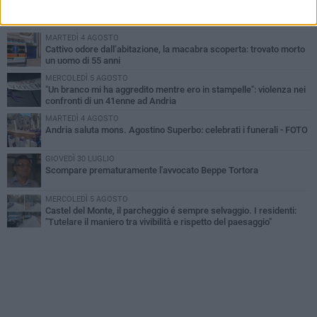
Giovane donna investita all'incrocio tra via Bisceglie e via Mozart
MARTEDÌ 4 AGOSTO
Cattivo odore dall’abitazione, la macabra scoperta: trovato morto
un uomo di 55 anni
MERCOLEDÌ 5 AGOSTO
"Un branco mi ha aggredito mentre ero in stampelle": violenza nei
confronti di un 41enne ad Andria
MARTEDÌ 4 AGOSTO
Andria saluta mons. Agostino Superbo: celebrati i funerali - FOTO
GIOVEDÌ 30 LUGLIO
Scompare prematuramente l'avvocato Beppe Tortora
MERCOLEDÌ 5 AGOSTO
Castel del Monte, il parcheggio é sempre selvaggio. I residenti:
"Tutelare il maniero tra vivibilità e rispetto del paesaggio"