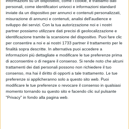
informazioni su un dispositivo, come i cookie, e trattiamo dati
personali, come identificatori univoci e informazioni standard
inviate da un dispositivo per annunci e contenuti personalizzati,
misurazione di annunci e contenuti, analisi dell'audience e
sviluppo dei servizi.
Con la tua autorizzazione noi e i nostri
partner possiamo utilizzare dati precisi di geolocalizzazione e
19
identificazione tramite la scansione del dispositivo. Puoi fare clic
per consentire a noi e ai nostri 1733 partner il trattamento per le
finalità sopra descritte. In alternativa puoi accedere a
informazioni più dettagliate e modificare le tue preferenze prima
Endorsement di Decaro a Giovanna Bruno per il secondo
di acconsentire o di negare il consenso.
Si rende noto che alcuni
mandato sindacale ha aumentato, di fatto, le probabilità di
trattamenti dei dati personali possono non richiedere il tuo
una candidatura per Giovanni Vurchio, presidente del
consenso, ma hai il diritto di opporti a tale trattamento. Le tue
consiglio comunale e vicino alla segretaria del Pd Elly
preferenze si applicheranno solo a questo sito web. Puoi
Schlein, alle elezioni regionali nella lista del Pd.
modificare le tue preferenze o revocare il consenso in qualsiasi
momento tornando su questo sito e facendo clic sul pulsante
"Privacy" in fondo alla pagina web.
La possibilità di vedere Vurchio concorrere per uno scranno
in consiglio regionale, secondo i bene informati potrebbe
vederlo in tandem con un'altra esponente del Partito
democratico della Bat, la consigliera comunale salinara
Antonella Cusmai, della direzione provinciale dello stesso Pd