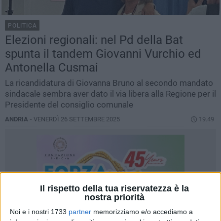
POLITICA
Elezioni regionali: nel Pd della Bat
spunta il tandem Giovanni Vurchio ed
Antonella Cusmai
La ricandidatura di Giovanna Bruno al secondo mandato
sindacale sembra aver dato il via libera alla Regione per il
Presidente del consiglio comunale
ANDRIA -
VENERDÌ 26 SETTEMBRE 2025
19.49
Il rispetto della tua riservatezza è la
nostra priorità
Noi e i nostri 1733
partner
memorizziamo e/o accediamo a