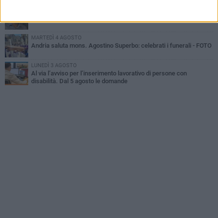
GIOVEDÌ 30 LUGLIO
Scompare prematuramente l'avvocato Beppe Tortora
MARTEDÌ 4 AGOSTO
Andria saluta mons. Agostino Superbo: celebrati i funerali - FOTO
LUNEDÌ 3 AGOSTO
Al via l’avviso per l’inserimento lavorativo di persone con
disabilità. Dal 5 agosto le domande