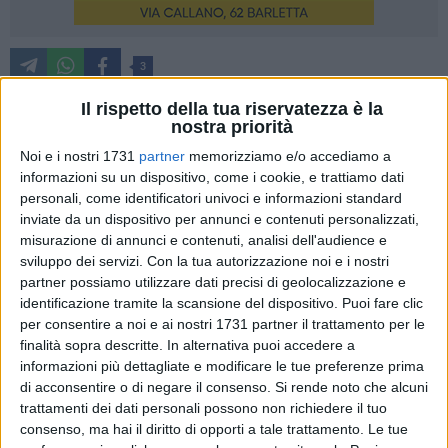
3
Il rispetto della tua riservatezza è la
nostra priorità
"Una pagina di umanità che va riscoperta e custodita". Ha
Noi e i nostri 1731
partner
memorizziamo e/o accediamo a
operato ad Andria e a Castel del Monte dal 1950 al 1978: è
informazioni su un dispositivo, come i cookie, e trattiamo dati
l'Opera Bonomo a cui il prof. Lorenzo Bonomo e suo fratello
personali, come identificatori univoci e informazioni standard
Riccardo hanno dedicato una pubblicazione, con foto e
inviate da un dispositivo per annunci e contenuti personalizzati,
ricordi del tempo, dal titolo "La Storia e le storie dell'Opera
misurazione di annunci e contenuti, analisi dell'audience e
sviluppo dei servizi.
Con la tua autorizzazione noi e i nostri
Bonomo".
partner possiamo utilizzare dati precisi di geolocalizzazione e
identificazione tramite la scansione del dispositivo. Puoi fare clic
per consentire a noi e ai nostri 1731 partner il trattamento per le
La prima copia cartacea è stata consegnata questa mattina
finalità sopra descritte. In alternativa puoi accedere a
nelle mani del Sindaco Giovanna Bruno, accompagnata da
informazioni più dettagliate e modificare le tue preferenze prima
un dossier fotografico sullo scempio in cui versa
di acconsentire o di negare il consenso.
Si rende noto che alcuni
attualmente l'Opera a Castel del Monte, dopo il suo
trattamenti dei dati personali possono non richiedere il tuo
consenso, ma hai il diritto di opporti a tale trattamento. Le tue
passaggio dapprima alla Provincia di Bari e poi dal 2009