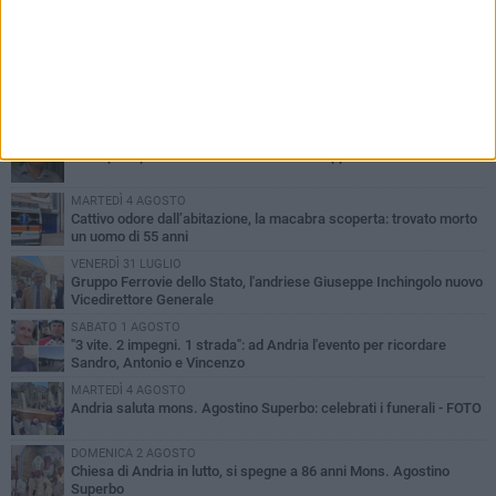
PIÙ LETTI QUESTA SETTIMANA
GIOVEDÌ 30 LUGLIO
Scompare prematuramente l'avvocato Beppe Tortora
MARTEDÌ 4 AGOSTO
Cattivo odore dall’abitazione, la macabra scoperta: trovato morto
un uomo di 55 anni
VENERDÌ 31 LUGLIO
Gruppo Ferrovie dello Stato, l'andriese Giuseppe Inchingolo nuovo
Vicedirettore Generale
SABATO 1 AGOSTO
"3 vite. 2 impegni. 1 strada": ad Andria l'evento per ricordare
Sandro, Antonio e Vincenzo
MARTEDÌ 4 AGOSTO
Andria saluta mons. Agostino Superbo: celebrati i funerali - FOTO
DOMENICA 2 AGOSTO
Chiesa di Andria in lutto, si spegne a 86 anni Mons. Agostino
Superbo