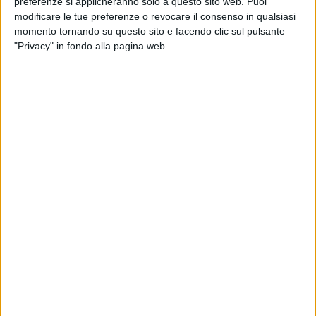
preferenze si applicheranno solo a questo sito web. Puoi
alla Provincia Bat.
modificare le tue preferenze o revocare il consenso in qualsiasi
momento tornando su questo sito e facendo clic sul pulsante
"Privacy" in fondo alla pagina web.
Un'opera benefica che dal 1950 al 1978 ha operato in favore
di bambini e giovani affetti da fragilità fisiche e psicologiche
o appartenenti a famiglie disagiate del territorio. «Nel 1950
eravamo nell'immediato dopoguerra e la nostra nazione
soffriva di crisi sociale economica soprattutto nel sud –
spiega il prof. Lorenzo Bonomo - e quindi Franco Bonomo,
mio padre, e i suoi fratelli decisero di dare vita ad una
istituzione, la prima ospedaliera ad Andria, realizzando un
ospedale pediatrico che non era presente nella provincia di
Bari. Dal 1957 poi realizzarono a Castel del Monte un'opera
a favore di bambini non malati ma appartenenti a famiglie
disagiate, dando loro una educazione scolastica e
professionale. Per noi oggi è un dovere ricordare, un dovere
morale. Abbiamo voluto metterla per iscritto questa storia
perché sia le generazioni che in parte ne hanno sentito
parlare sia le generazioni presenti ma soprattutto le future