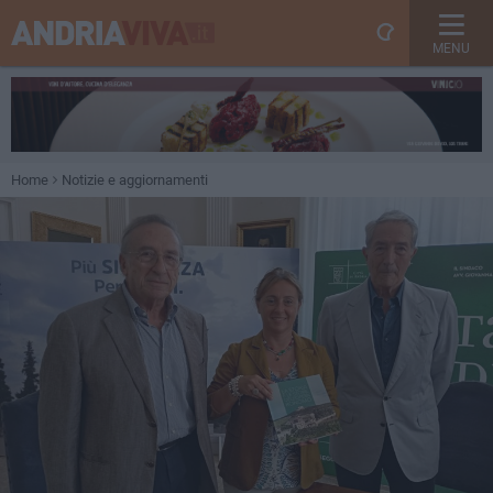
MENU
Home
Notizie e aggiornamenti