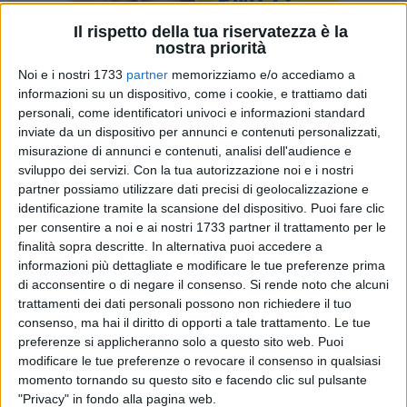
Il rispetto della tua riservatezza è la
nostra priorità
Noi e i nostri 1733
partner
memorizziamo e/o accediamo a
10
informazioni su un dispositivo, come i cookie, e trattiamo dati
personali, come identificatori univoci e informazioni standard
inviate da un dispositivo per annunci e contenuti personalizzati,
misurazione di annunci e contenuti, analisi dell'audience e
"La Maggioranza Bruno perde un altro pezzo: L'Avv. Di
sviluppo dei servizi.
Con la tua autorizzazione noi e i nostri
Lorenzo Lascia il PD dichiarandosi "indipendente". Lo
partner possiamo utilizzare dati precisi di geolocalizzazione e
sottolineano in una nota i consiglieri di centrodestra, Luigi
identificazione tramite la scansione del dispositivo. Puoi fare clic
Del Giudice e Nino Marmo del Movimento Pugliese e
per consentire a noi e ai nostri 1733 partner il trattamento per le
Marcello Fisfola con Donatella Fracchiolla di Forza Italia.
finalità sopra descritte. In alternativa puoi accedere a
informazioni più dettagliate e modificare le tue preferenze prima
E il sindaco? Resta a guardare (altrove) anzi, leggeva carte
di acconsentire o di negare il consenso.
Si rende noto che alcuni
come se la cosa non la riguardasse. Che l'amministrazione
trattamenti dei dati personali possono non richiedere il tuo
Bruno continui a perdere pezzi non fa quasi più notizia. Ma
consenso, ma hai il diritto di opporti a tale trattamento. Le tue
l'addio, consumatosi nell'ultimo Consiglio Comunale, ha un
preferenze si applicheranno solo a questo sito web. Puoi
sapore decisamente diverso dal primo abbandono del ruolo
modificare le tue preferenze o revocare il consenso in qualsiasi
di capogruppo del PD, lasciando presagire scenari politici
momento tornando su questo sito e facendo clic sul pulsante
ancora più turbolenti per la già provata maggioranza.
"Privacy" in fondo alla pagina web.