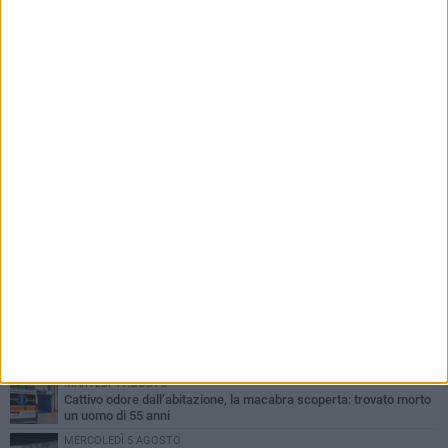
PIÙ LETTI QUESTA SETTIMANA
VENERDÌ 7 AGOSTO
Giovane donna investita all'incrocio tra via Bisceglie e via Mozart
MARTEDÌ 4 AGOSTO
Cattivo odore dall’abitazione, la macabra scoperta: trovato morto
un uomo di 55 anni
MERCOLEDÌ 5 AGOSTO