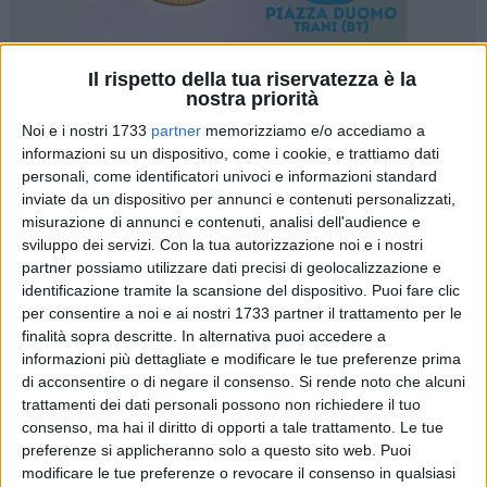
Il rispetto della tua riservatezza è la
1
nostra priorità
Noi e i nostri 1733
partner
memorizziamo e/o accediamo a
informazioni su un dispositivo, come i cookie, e trattiamo dati
Gravi problematiche che interessano il personale operante
personali, come identificatori univoci e informazioni standard
inviate da un dispositivo per annunci e contenuti personalizzati,
presso i Cup (centro unico prenotazioni) della Asl Bat, in
misurazione di annunci e contenuti, analisi dell'audience e
particolare nel distretto 5 (Trani-Bisceglie). La denuncia è
sviluppo dei servizi.
Con la tua autorizzazione noi e i nostri
della Filcams Cgil Bat a seguito di alcune modifiche
partner possiamo utilizzare dati precisi di geolocalizzazione e
organizzative che sono subentrate dal 1° aprile, da quando
identificazione tramite la scansione del dispositivo. Puoi fare clic
cioè con l'istituzione dello sportello esenzioni al servizio
per consentire a noi e ai nostri 1733 partner il trattamento per le
dell'Ufficio Anagrafe, gli sportelli Cup operano con un
finalità sopra descritte. In alternativa puoi accedere a
personale fortemente ridotto. Una situazione che
informazioni più dettagliate e modificare le tue preferenze prima
di acconsentire o di negare il consenso.
Si rende noto che alcuni
naturalmente crea conseguenze sul fronte del servizio reso
trattamenti dei dati personali possono non richiedere il tuo
alla collettività in quanto non di rado è alla base di lunghe
consenso, ma hai il diritto di opporti a tale trattamento. Le tue
code e notevoli disagi per gli utenti. Senza parlare delle
preferenze si applicheranno solo a questo sito web. Puoi
condizioni di lavoro: lo sportello esenzioni per la consegna e
modificare le tue preferenze o revocare il consenso in qualsiasi