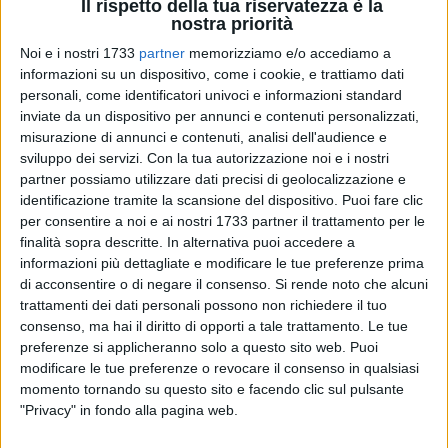
Il rispetto della tua riservatezza è la
nostra priorità
Noi e i nostri 1733
partner
memorizziamo e/o accediamo a
15
A cura di
informazioni su un dispositivo, come i cookie, e trattiamo dati
LUISA SGARRA
personali, come identificatori univoci e informazioni standard
inviate da un dispositivo per annunci e contenuti personalizzati,
misurazione di annunci e contenuti, analisi dell'audience e
sviluppo dei servizi.
Con la tua autorizzazione noi e i nostri
Sono trascorsi esattamente
23 anni dalla tragica scomparsa
partner possiamo utilizzare dati precisi di geolocalizzazione e
di Graziella Mansi.
La bambina di Andria abusata e bruciata
identificazione tramite la scansione del dispositivo. Puoi fare clic
viva dal branco a 8 anni.
per consentire a noi e ai nostri 1733 partner il trattamento per le
finalità sopra descritte. In alternativa puoi accedere a
informazioni più dettagliate e modificare le tue preferenze prima
Il
Sindaco di Andria, avv. Giovanna Bruno,
ricorda così la
di acconsentire o di negare il consenso.
Si rende noto che alcuni
piccola Graziella, nell'anniversario della sua prematura
trattamenti dei dati personali possono non richiedere il tuo
scomparsa «C
ara Graziella, quest'anno ti ricordo con l'animo
consenso, ma hai il diritto di opporti a tale trattamento. Le tue
un po' più sereno. Come se saperti lì, finalmente in un
preferenze si applicheranno solo a questo sito web. Puoi
giaciglio terreno definitivo, mi dia pace interiore. Per quello
modificare le tue preferenze o revocare il consenso in qualsiasi
che serve, ovviamente. Nulla ti avrebbe mai più restituito a
momento tornando su questo sito e facendo clic sul pulsante
questa comunità, è chiaro. Ma aver mantenuto la promessa
"Privacy" in fondo alla pagina web.
di una sepoltura peritura, aver dato dignità a ciò che la terra