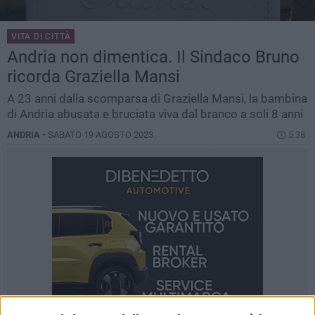
VITA DI CITTÀ
Andria non dimentica. Il Sindaco Bruno
ricorda Graziella Mansi
A 23 anni dalla scomparsa di Graziella Mansi, la bambina
di Andria abusata e bruciata viva dal branco a soli 8 anni
ANDRIA -
SABATO 19 AGOSTO 2023
5.38