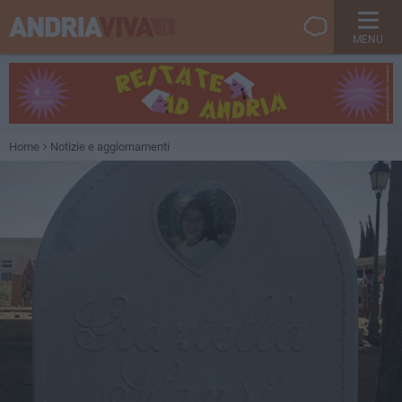
MENU
Home
Notizie e aggiornamenti