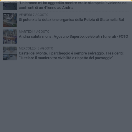
"Un branco mi ha aggredito mentre ero in stampelle": violenza nei
confronti di un 41enne ad Andria
VENERDÌ 7 AGOSTO
Si potenzia la dotazione organica della Polizia di Stato nella Bat
MARTEDÌ 4 AGOSTO
Andria saluta mons. Agostino Superbo: celebrati i funerali - FOTO
MERCOLEDÌ 5 AGOSTO
Castel del Monte, il parcheggio é sempre selvaggio. I residenti:
"Tutelare il maniero tra vivibilità e rispetto del paesaggio"