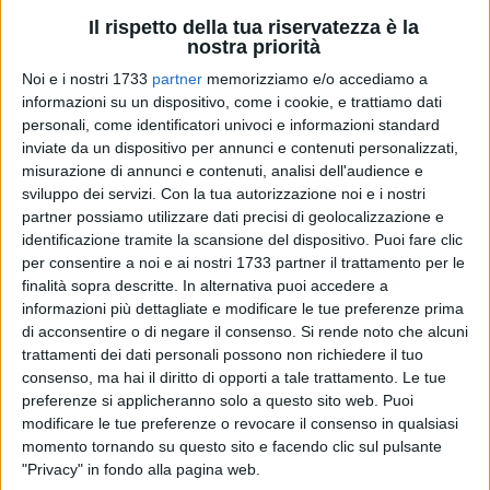
Il rispetto della tua riservatezza è la
nostra priorità
Noi e i nostri 1733
partner
memorizziamo e/o accediamo a
informazioni su un dispositivo, come i cookie, e trattiamo dati
1
personali, come identificatori univoci e informazioni standard
inviate da un dispositivo per annunci e contenuti personalizzati,
misurazione di annunci e contenuti, analisi dell'audience e
Primo convegno del 2022 per la sezione provinciale
sviluppo dei servizi.
Con la tua autorizzazione noi e i nostri
dell'UNAI, svoltosi sabato 19 marzo presso l'Hotel Crystal
partner possiamo utilizzare dati precisi di geolocalizzazione e
identificazione tramite la scansione del dispositivo. Puoi fare clic
Palace: è il primo dei quattro appuntamenti per la
per consentire a noi e ai nostri 1733 partner il trattamento per le
formazione degli amministratori di condominio nell'anno in
finalità sopra descritte. In alternativa puoi accedere a
corso: chiusura ad ottobre 2022 con il test finale. Il tema del
informazioni più dettagliate e modificare le tue preferenze prima
convegno è stato "Adempimenti e sicurezze in condominio: il
di acconsentire o di negare il consenso.
Si rende noto che alcuni
ruolo chiave dell'Amministratore", con diversi relatori
trattamenti dei dati personali possono non richiedere il tuo
intervenuti:
consenso, ma hai il diritto di opporti a tale trattamento. Le tue
- Dott. Gianluca Sanguedolce, Dirigente UNAI Bat;
preferenze si applicheranno solo a questo sito web. Puoi
modificare le tue preferenze o revocare il consenso in qualsiasi
- Avv. Rosario Calabrese, Presidente Nazionale UNAI (in
momento tornando su questo sito e facendo clic sul pulsante
collegamento da Roma), che ha trattato del recupero dei
"Privacy" in fondo alla pagina web.
crediti condominiali, doveri e poteri alla luce della riforma ex