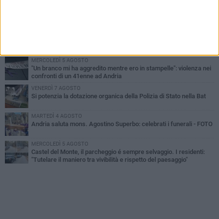
VENERDÌ 7 AGOSTO
Giovane donna investita all'incrocio tra via Bisceglie e via Mozart
MARTEDÌ 4 AGOSTO
Cattivo odore dall’abitazione, la macabra scoperta: trovato morto
un uomo di 55 anni
MERCOLEDÌ 5 AGOSTO
"Un branco mi ha aggredito mentre ero in stampelle": violenza nei
confronti di un 41enne ad Andria
VENERDÌ 7 AGOSTO
Si potenzia la dotazione organica della Polizia di Stato nella Bat
MARTEDÌ 4 AGOSTO
Andria saluta mons. Agostino Superbo: celebrati i funerali - FOTO
MERCOLEDÌ 5 AGOSTO
Castel del Monte, il parcheggio é sempre selvaggio. I residenti:
"Tutelare il maniero tra vivibilità e rispetto del paesaggio"