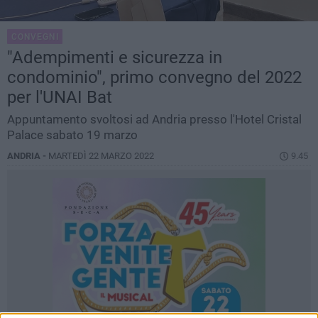
CONVEGNI
"Adempimenti e sicurezza in
condominio", primo convegno del 2022
per l'UNAI Bat
Appuntamento svoltosi ad Andria presso l'Hotel Cristal
Palace sabato 19 marzo
ANDRIA -
MARTEDÌ 22 MARZO 2022
9.45