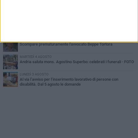
SABATO 1 AGOSTO
"3 vite. 2 impegni. 1 strada": ad Andria l'evento per ricordare
Sandro, Antonio e Vincenzo
MERCOLEDÌ 5 AGOSTO
"Un branco mi ha aggredito mentre ero in stampelle": violenza nei
confronti di un 41enne ad Andria
GIOVEDÌ 30 LUGLIO
Scompare prematuramente l'avvocato Beppe Tortora
MARTEDÌ 4 AGOSTO
Andria saluta mons. Agostino Superbo: celebrati i funerali - FOTO
LUNEDÌ 3 AGOSTO
Al via l’avviso per l’inserimento lavorativo di persone con
disabilità. Dal 5 agosto le domande