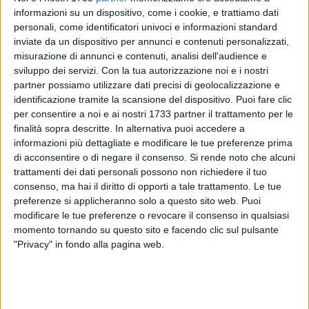
informazioni su un dispositivo, come i cookie, e trattiamo dati
personali, come identificatori univoci e informazioni standard
inviate da un dispositivo per annunci e contenuti personalizzati,
misurazione di annunci e contenuti, analisi dell'audience e
sviluppo dei servizi.
Con la tua autorizzazione noi e i nostri
6
partner possiamo utilizzare dati precisi di geolocalizzazione e
identificazione tramite la scansione del dispositivo. Puoi fare clic
per consentire a noi e ai nostri 1733 partner il trattamento per le
Un appuntamento per ricordare, riflettere e comprendere una
finalità sopra descritte. In alternativa puoi accedere a
delle pagine più dolorose e ancora attuali della storia
informazioni più dettagliate e modificare le tue preferenze prima
di acconsentire o di negare il consenso.
Si rende noto che alcuni
italiana recente. Venerdì 17 ottobre, alle ore 19.30, presso il
trattamenti dei dati personali possono non richiedere il tuo
Crystal Palace Hotel di Andria, in via Firenze n. 35, si terrà la
consenso, ma hai il diritto di opporti a tale trattamento. Le tue
presentazione del libro "Sergio Ramelli: una storia che fa
preferenze si applicheranno solo a questo sito web. Puoi
ancora paura", scritto da Guido Giraudo, che sarà presente
modificare le tue preferenze o revocare il consenso in qualsiasi
all'incontro.
momento tornando su questo sito e facendo clic sul pulsante
"Privacy" in fondo alla pagina web.
L'opera ripercorre la vicenda umana e politica di Sergio
Ramelli, giovane studente milanese ucciso nel 1975 a soli 18
anni. Un libro che, attraverso testimonianze e documenti,
invita a riflettere sulla memoria, sull'intolleranza e sulla