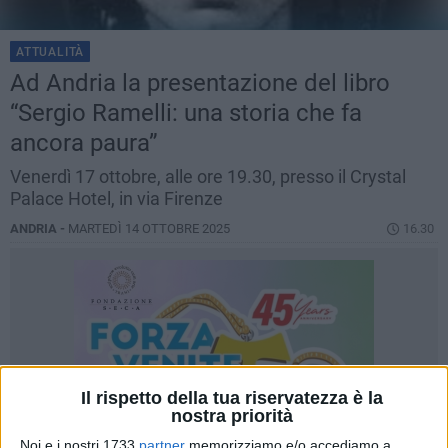
ATTUALITÀ
Ad Andria la presentazione del libro
“Sergio Ramelli: una storia che fa
ancora paura”
Venerdì 17 ottobre, alle ore 19.30, presso il Crystal
Palace Hotel, in via Firenze
ANDRIA -
MARTEDÌ 14 OTTOBRE 2025
16.30
Il rispetto della tua riservatezza è la
nostra priorità
Noi e i nostri 1733
partner
memorizziamo e/o accediamo a