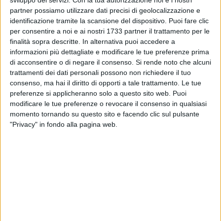
sviluppo dei servizi.
Con la tua autorizzazione noi e i nostri
Trani, Grazia Di Bari per Antonella Laricchia Presidente.
partner possiamo utilizzare dati precisi di geolocalizzazione e
identificazione tramite la scansione del dispositivo. Puoi fare clic
per consentire a noi e ai nostri 1733 partner il trattamento per le
All'evento parteciperanno il deputato del M5S Giuseppe
finalità sopra descritte. In alternativa puoi accedere a
D'Ambrosio ed il candidato Sindaco per la città di Andria,
informazioni più dettagliate e modificare le tue preferenze prima
Avv. Michele Coratella.
di acconsentire o di negare il consenso.
Si rende noto che alcuni
trattamenti dei dati personali possono non richiedere il tuo
consenso, ma hai il diritto di opporti a tale trattamento. Le tue
preferenze si applicheranno solo a questo sito web. Puoi
modificare le tue preferenze o revocare il consenso in qualsiasi
momento tornando su questo sito e facendo clic sul pulsante
"Privacy" in fondo alla pagina web.