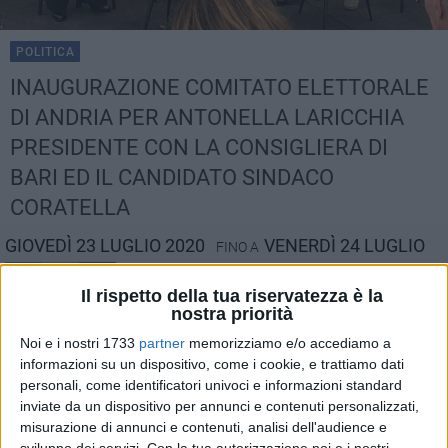
POLITICA
INAUGURAZIONE COMITATO ELETTORALE
DI ANDRIA PER ANTONELLA LARICCHIA
PRESIDENTE CON LA CONSIGLIERA DI
BARI ED IL CANDIDATO SINDACO
CORATELLA
GIOVEDÌ 23 LUGLIO 2020
VENERDÌ 24 LUGLIO
FINO A
7
Il rispetto della tua riservatezza è la
nostra priorità
Noi e i nostri 1733
partner
memorizziamo e/o accediamo a
informazioni su un dispositivo, come i cookie, e trattiamo dati
Si terrà domani venerdì 24 luglio, con inizio alle ore 17.00 in
personali, come identificatori univoci e informazioni standard
via Piave, 45 ad Andria, l'inaugurazione del comitato
inviate da un dispositivo per annunci e contenuti personalizzati,
elettorale della candidata capolista del M5S alle prossime
misurazione di annunci e contenuti, analisi dell'audience e
elezioni regionali per la circoscrizione di Barletta Andria