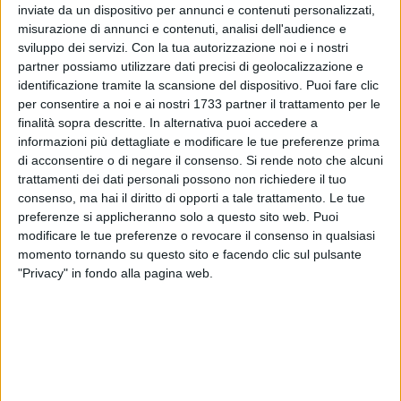
inviate da un dispositivo per annunci e contenuti personalizzati,
ALTRI VIDEO PUBBLICATI DI RECENTE
misurazione di annunci e contenuti, analisi dell'audience e
sviluppo dei servizi.
Con la tua autorizzazione noi e i nostri
partner possiamo utilizzare dati precisi di geolocalizzazione e
identificazione tramite la scansione del dispositivo. Puoi fare clic
per consentire a noi e ai nostri 1733 partner il trattamento per le
finalità sopra descritte. In alternativa puoi accedere a
informazioni più dettagliate e modificare le tue preferenze prima
di acconsentire o di negare il consenso.
Si rende noto che alcuni
trattamenti dei dati personali possono non richiedere il tuo
SOCIAL VIDEO
2 MINUTI
SOCIAL VIDEO
2 MINUTI
consenso, ma hai il diritto di opporti a tale trattamento. Le tue
Presentazione della prima
Presentazione del Calendario
edizione di "Notte d'opera al
dell'estate 2026
preferenze si applicheranno solo a questo sito web. Puoi
Castello"
modificare le tue preferenze o revocare il consenso in qualsiasi
momento tornando su questo sito e facendo clic sul pulsante
"Privacy" in fondo alla pagina web.
SOCIAL VIDEO
1 MINUTO
SOCIAL VIDEO
2 MINUTI
Inaugurata a Barletta la nuova
Andria - La nuova filiale Bcc