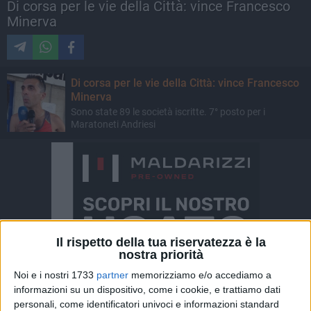
Di corsa per le vie della Città: vince Francesco
Minerva
Di corsa per le vie della Città: vince Francesco
Minerva
Sono state 89 le società iscritte. 7° posto per i
Maratoneti Andriesi
Il rispetto della tua riservatezza è la
nostra priorità
Noi e i nostri 1733
partner
memorizziamo e/o accediamo a
informazioni su un dispositivo, come i cookie, e trattiamo dati
personali, come identificatori univoci e informazioni standard