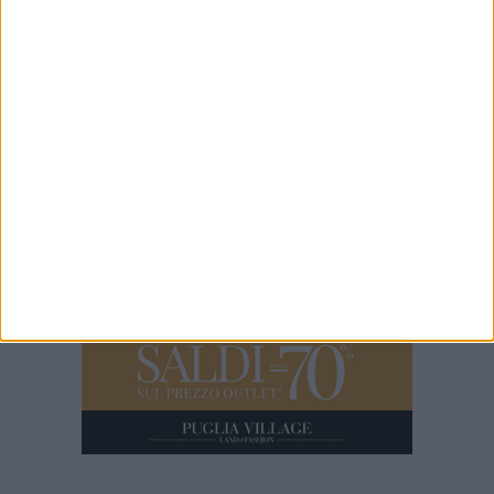
1 MINUTO
Festa della Vendemmia: 300 ragazzi alla Jannuzzi-Di Donna
1 MINUTO
Incidente mortale su ex SS98 tra Cerignola e Canosa