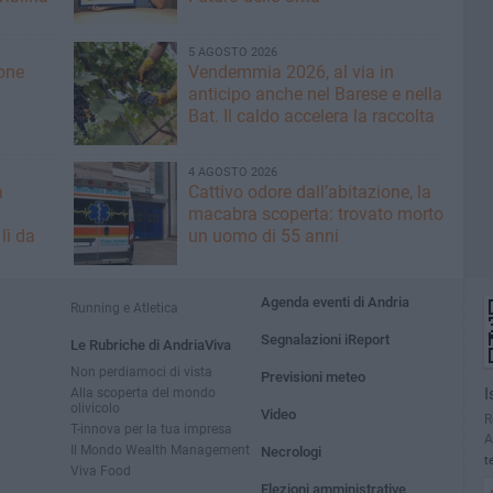
5 AGOSTO 2026
ione
Vendemmia 2026, al via in
anticipo anche nel Barese e nella
Bat. Il caldo accelera la raccolta
4 AGOSTO 2026
a
Cattivo odore dall’abitazione, la
macabra scoperta: trovato morto
lì da
un uomo di 55 anni
Agenda eventi di Andria
Running e Atletica
Segnalazioni iReport
Le Rubriche di AndriaViva
Non perdiamoci di vista
Previsioni meteo
Alla scoperta del mondo
I
olivicolo
Video
R
T-innova per la tua impresa
A
Il Mondo Wealth Management
Necrologi
t
Viva Food
Elezioni amministrative