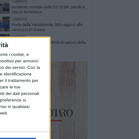
1 MINUTO
Incidente mortale sulla SS 16 bis: perde la
vita un barlettano
1 MINUTO
Festa della Vendemmia: 300 ragazzi alla
Jannuzzi-Di Donna
2 MINUTI
Cesare Fracanzano: artista di spicco della
ità
Puglia del '600
ome i cookie, e
spositivo per annunci
o dei servizi.
Con la
e identificazione
er il trattamento per
icare le tue
ti dei dati personali
 preferenze si
nso in qualsiasi
 web.