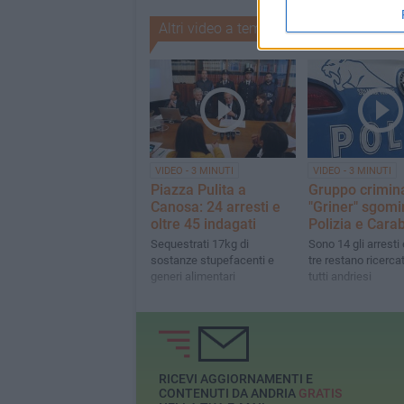
Altri video a tema
VIDEO - 3 MINUTI
VIDEO - 3 MINUTI
Piazza Pulita a
Gruppo crimin
Canosa: 24 arresti e
"Griner" sgomi
oltre 45 indagati
Polizia e Carab
Sequestrati 17kg di
Sono 14 gli arresti 
sostanze stupefacenti e
tre restano ricerca
generi alimentari
tutti andriesi
RICEVI AGGIORNAMENTI E
CONTENUTI DA ANDRIA
GRATIS