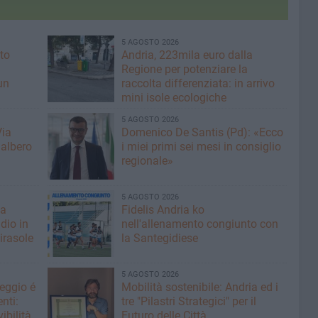
5 AGOSTO 2026
to
Andria, 223mila euro dalla
Regione per potenziare la
un
raccolta differenziata: in arrivo
mini isole ecologiche
5 AGOSTO 2026
Via
Domenico De Santis (Pd): «Ecco
 albero
i miei primi sei mesi in consiglio
regionale»
5 AGOSTO 2026
fa
Fidelis Andria ko
dio in
nell'allenamento congiunto con
irasole
la Santegidiese
5 AGOSTO 2026
heggio é
Mobilità sostenibile: Andria ed i
nti:
tre "Pilastri Strategici" per il
ibilità
Futuro delle Città