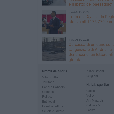
e rispetto del paesaggio"
5 AGOSTO 2026
Lotta alla Xylella: la Reg
stanza altri 175.770 euro
4 AGOSTO 2026
Carcassa di un cane sull
tangenziale di Andria: la
denuncia di un lettore, «È 
giorni»
Notizie da Andria
Associazioni
Religioni
Vita di città
Territorio
Notizie sportive
Bandi e Concorsi
Calcio
Cronaca
Volley
Politica
Arti Marziali
Enti locali
Calcio a 5
Eventi e cultura
Basket
Scuola e Lavoro