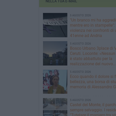
NELLA TUA E-MAIL
5 AGOSTO 2026
"Un branco mi ha aggredi
mentre ero in stampelle":
violenza nei confronti di 
41enne ad Andria
5 AGOSTO 2026
Bosco Urbano 3place di 
Ceruti. Loconte: «Nessun
è stato abbattuto per la
realizzazione del nuovo
immobile»
5 AGOSTO 2026
Ecco quando il dolore si 
bellezza, una borsa di stu
memoria di Alessandro G
5 AGOSTO 2026
Castel del Monte, il parc
sempre selvaggio. I reside
"Tutelare il maniero tra viv