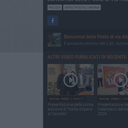
POLIZIA
UFFICI POSTALI ANDRIA
Bancomat della Posta di via Al
È accaduto attorno alle 2,30. Sul post
ALTRI VIDEO PUBBLICATI DI RECENTE
SOCIAL VIDEO
2 MINUTI
SOCIAL VIDEO
2 MI
Presentazione della prima
Presentazione de
edizione di "Notte d'opera
Calendario dell'e
al Castello"
2026