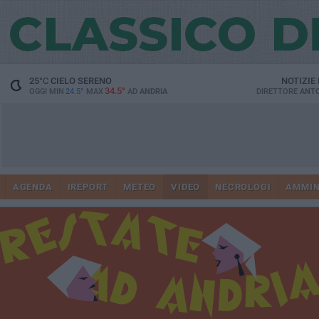
25
°C
CIELO SERENO
NOTIZIE
34.5°
OGGI MIN
24.5°
MAX
AD
ANDRIA
DIRETTORE
ANTO
AGENDA
IREPORT
METEO
VIDEO
NECROLOGI
AMMIN