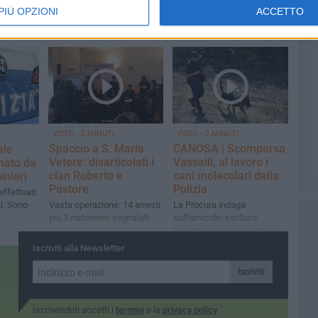
PIÙ OPZIONI
ACCETTO
VIDEO - 2 MINUTI
VIDEO - 3 MINUTI
Spaccio a S. Maria
CANOSA | Scomparsa
ale
Vetere: disarticolati i
Vassalli, al lavoro i
nato da
clan Roberto e
cani molecolari della
inieri
Pastore
Polizia
effettuati:
ti. Sono
Vasta operazione: 14 arresti
La Procura indaga
più 3 minorenni segnalati
sull'omicidio escluso
l'allontanamento volontario
Iscriviti alla Newsletter
Iscriviti
Iscrivendoti accetti i
termini
e la
privacy policy