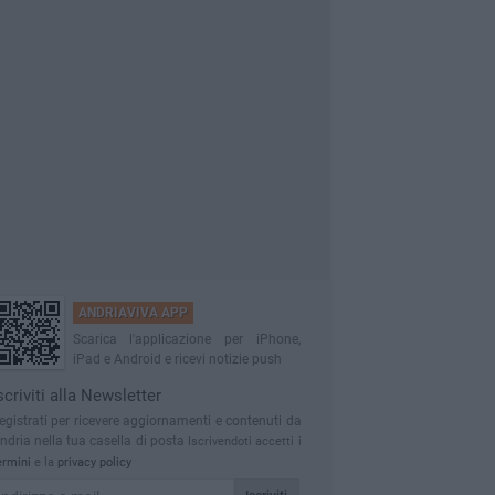
ANDRIAVIVA APP
Scarica l'applicazione per iPhone,
iPad e Android e ricevi notizie push
scriviti alla Newsletter
egistrati per ricevere aggiornamenti e contenuti da
ndria nella tua casella di posta
Iscrivendoti accetti i
ermini
e la
privacy policy