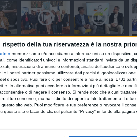
INUTI
SOCIAL VIDEO
3 MINUTI
SOCIAL VIDEO
11 MINUTI
l rispetto della tua riservatezza è la nostra prior
o il
Presentazione del
Speciale Viva Verso il
Vademecum regionale e
Voto - Elezioni
artner
memorizziamo e/o accediamo a informazioni su un dispositivo, c
2026 ad
la modulistica unica per la
amministrative 2026 ad
a Bruno
tutela dei minori
Andria: Sabino
ali, come identificatori univoci e informazioni standard inviate da un di
Napolitano
zzati, misurazione di annunci e contenuti, analisi dell'audience e svilupp
i e i nostri partner possiamo utilizzare dati precisi di geolocalizzazione 
del dispositivo. Puoi fare clic per consentire a noi e ai nostri 1731 partn
critte. In alternativa puoi accedere a informazioni più dettagliate e modif
acconsentire o di negare il consenso.
Si rende noto che alcuni trattamen
e il tuo consenso, ma hai il diritto di opporti a tale trattamento. Le tue
 questo sito web. Puoi modificare le tue preferenze o revocare il conse
NUTI
SOCIAL VIDEO
4 MINUTI
SOCIAL VIDEO
2 MINUTI
questo sito e facendo clic sul pulsante "Privacy" in fondo alla pagina
 pubblico
Azione sceglie il
Andria - Presentazione
sta
centrosinistra, a Materia
candidato sindaco
 supporto
Prima il patto per
Napolitano
ndaco
Giovanna Bruno