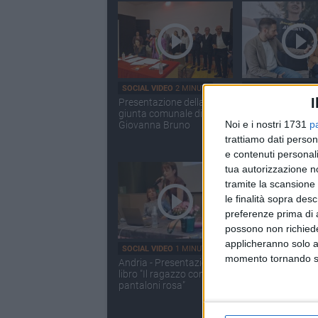
SOCIAL VIDEO
2 MINUTI
SOCIAL VIDEO
11 M
I
Presentazione della
Speciale Viva Vers
giunta comunale di
Voto - Elezioni
Noi e i nostri 1731
p
Giovanna Bruno
amministrative 
Andria: Giovann
trattiamo dati person
e contenuti personali
tua autorizzazione no
tramite la scansione 
le finalità sopra des
preferenze prima di 
possono non richieder
applicheranno solo a
SOCIAL VIDEO
1 MINUTO
SOCIAL VIDEO
2 MI
momento tornando su 
Andria - Presentazione
Andria - Incontro
libro "Il ragazzo con i
promosso dalla li
pantaloni rosa"
Andria Riparte a
di Napolitano si