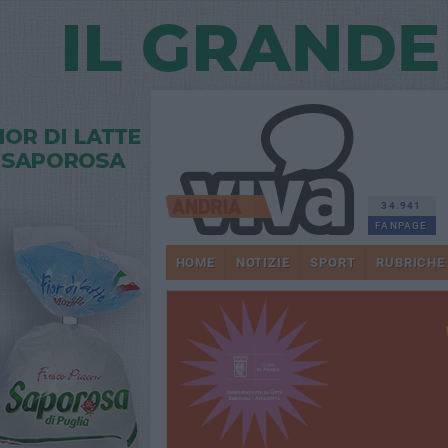
34.941
FANPAGE
HOME
NOTIZIE
SPORT
RUBRICHE