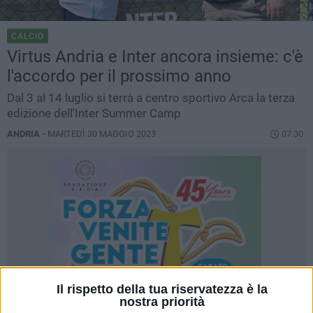
CALCIO
Virtus Andria e Inter ancora insieme: c'è
l'accordo per il prossimo anno
Dal 3 al 14 luglio si terrà a centro sportivo Arca la terza
edizione dell'Inter Summer Camp
ANDRIA -
MARTEDÌ 30 MAGGIO 2023
07.30
Il rispetto della tua riservatezza è la
nostra priorità