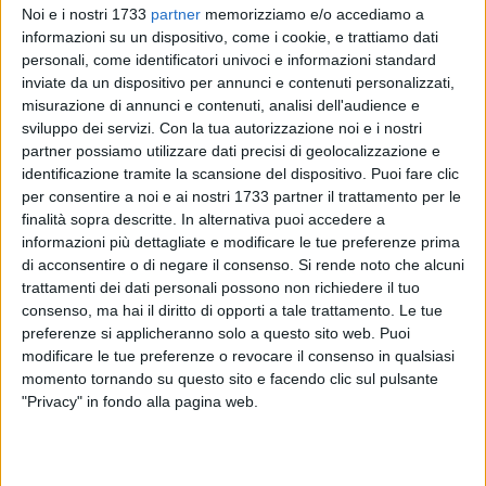
Noi e i nostri 1733
partner
memorizziamo e/o accediamo a
informazioni su un dispositivo, come i cookie, e trattiamo dati
personali, come identificatori univoci e informazioni standard
7
inviate da un dispositivo per annunci e contenuti personalizzati,
misurazione di annunci e contenuti, analisi dell'audience e
sviluppo dei servizi.
Con la tua autorizzazione noi e i nostri
partner possiamo utilizzare dati precisi di geolocalizzazione e
Una splendida mattinata di sole vissuta in famiglia e in cui
identificazione tramite la scansione del dispositivo. Puoi fare clic
non sono mancate le sorprese. E' andato in archivio l'ultimo
per consentire a noi e ai nostri 1733 partner il trattamento per le
"Virtus Day" stagionale della Virtus Andria. Domenica 28
finalità sopra descritte. In alternativa puoi accedere a
maggio, al centro sportivo Arca erano presenti tesserati e
informazioni più dettagliate e modificare le tue preferenze prima
famiglie per vivere una sana giornata di sport con mini tornei
di acconsentire o di negare il consenso.
Si rende noto che alcuni
che hanno coinvolto tutti. Prima, però, la presentazione
trattamenti dei dati personali possono non richiedere il tuo
consenso, ma hai il diritto di opporti a tale trattamento. Le tue
ufficiale dell'Inter Summer Camp, l'appuntamento estivo che
preferenze si applicheranno solo a questo sito web. Puoi
giunge alla sua terza edizione e che si terrà sempre al centro
modificare le tue preferenze o revocare il consenso in qualsiasi
sportivo Arca dal 3 al 14 luglio. Due settimane che si
momento tornando su questo sito e facendo clic sul pulsante
preannunciano indimenticabili e all'insegna dei sani valori
"Privacy" in fondo alla pagina web.
dell'educazione.
Alla presentazione ha preso parte Fabio Pesatori,