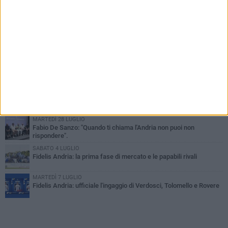
PIÙ LETTI QUESTA SETTIMANA
GIOVEDÌ 6 AGOSTO
Serie D 2026/27: resi noti i nove gironi. Fidelis Andria, si può
fare...
VENERDÌ 31 LUGLIO
Fidelis Andria: squadra partita per il ritiro di Montorio al Vomano
MERCOLEDÌ 5 AGOSTO
Fidelis Andria ko nell'allenamento congiunto con la Santegidiese
MARTEDÌ 28 LUGLIO
Fabio De Sanzo: "Quando ti chiama l'Andria non puoi non
rispondere".
SABATO 4 LUGLIO
Fidelis Andria: la prima fase di mercato e le papabili rivali
MARTEDÌ 7 LUGLIO
Fidelis Andria: ufficiale l'ingaggio di Verdosci, Tolomello e Rovere