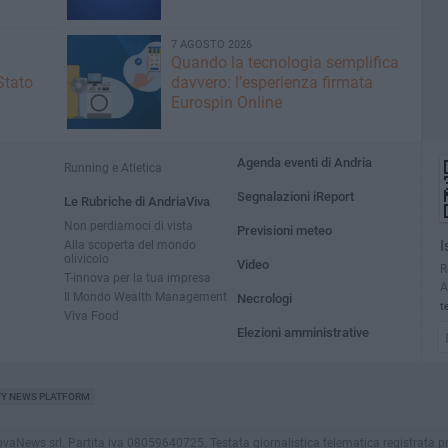
7 AGOSTO 2026
Quando la tecnologia semplifica
Stato
davvero: l’esperienza firmata
Eurospin Online
Agenda eventi di Andria
Running e Atletica
Segnalazioni iReport
Le Rubriche di AndriaViva
Non perdiamoci di vista
Previsioni meteo
Alla scoperta del mondo
I
olivicolo
Video
R
T-innova per la tua impresa
A
Il Mondo Wealth Management
Necrologi
t
Viva Food
Elezioni amministrative
TY NEWS PLATFORM
ews srl. Partita iva 08059640725. Testata giornalistica telematica registrata presso i