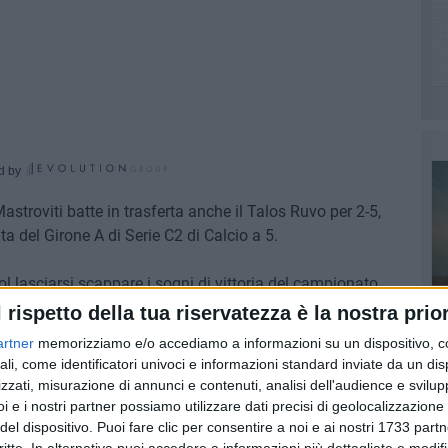
d by
i Mastroviti batte in trasferta anche il Talos Ruvo per 2-5,
ta del Girone A di Serie C2 di Calcio a 5.
l lasciarsi scappare i sogni di vittoria del campionato,
a di poter raggiungere il successo. Così è: tripletta di
l rispetto della tua riservatezza è la nostra prior
classifica riesce a trovare solo 2 reti, ma infine è
artner
memorizziamo e/o accediamo a informazioni su un dispositivo, c
ali, come identificatori univoci e informazioni standard inviate da un di
zzati, misurazione di annunci e contenuti, analisi dell'audience e svilupp
 che si prospetta entusiasmante. Il Città di Andria rimane in
i e i nostri partner possiamo utilizzare dati precisi di geolocalizzazione 
nfitto dal Nettuno. Due settimane di sosta e poi sarà
del dispositivo. Puoi fare clic per consentire a noi e ai nostri 1733 partn
PI