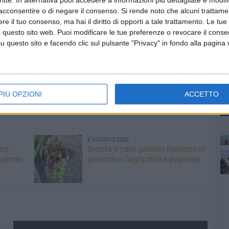
critte. In alternativa puoi accedere a informazioni più dettagliate e modif
campionato: Nettuno e Garganus per mantenere il distacco e
acconsentire o di negare il consenso.
Si rende noto che alcuni trattamen
nosa.
e il tuo consenso, ma hai il diritto di opporti a tale trattamento. Le tue
 questo sito web. Puoi modificare le tue preferenze o revocare il conse
questo sito e facendo clic sul pulsante "Privacy" in fondo alla pagina
PIÙ OPZIONI
ACCETTO
8 AGOSTO 2026
ano
Siccità e caro gasolio mettono in
 ultimo
ginocchio l'agricoltura pugliese