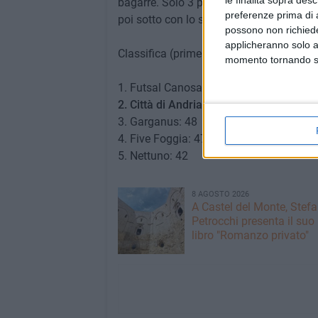
le finalità sopra des
bagarre. Solo 3 partite al termine del 
preferenze prima di 
poi sotto con lo scontro finale con il Ca
possono non richieder
applicheranno solo a
Classifica (prime 5).
momento tornando su 
1. Futsal Canosa: 59
2. Città di Andria: 56
3. Garganus: 48
4. Five Foggia: 47
5. Nettuno: 42
8 AGOSTO 2026
A Castel del Monte, Stef
Petrocchi presenta il suo
libro "Romanzo privato"