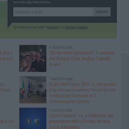
Iscriviti alla Newsletter
Iscriviti
Iscrivendoti accetti i
termini
e la
privacy policy
8 AGOSTO 2026
 Ata il
"Notte delle campane": il service
re sul
del Rotary Club Andria Castelli
Svevi
7 AGOSTO 2026
vo:
​Vigili del Fuoco BAT: a che punto
irmato
è la nuova caserma? Incontro tra
il senatore Damiani e il
Comandante Quinto
7 AGOSTO 2026
Caso Fasano. La solidarietà del
ie e via
presidente della Fidelis Andria
Luca Vallarella