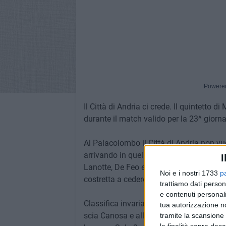
Powere
Il Città di Andria ci crede. Il quintetto d
durante il match valido per la 23^ giorna
Al Palacolombo il Città di Andria non vuo
arrivando in quel di Ruvo decisa e convint
I
Lanotte, De Feo e Magno. La penultima in 
Noi e i nostri 1733
p
costretta a cedere.
trattiamo dati person
e contenuti personali
Classifica invariata e finale di stagione
tua autorizzazione no
scia Canosa e allunga sul Garganus, sco
tramite la scansione 