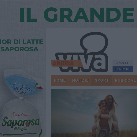
34.941
FANPAGE
HOME
NOTIZIE
SPORT
RUBRICHE