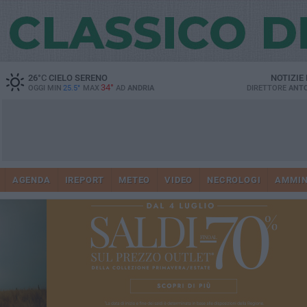
26
°C
CIELO SERENO
NOTIZIE
34°
OGGI MIN
25.5°
MAX
AD
ANDRIA
DIRETTORE
ANTO
AGENDA
IREPORT
METEO
VIDEO
NECROLOGI
AMMIN