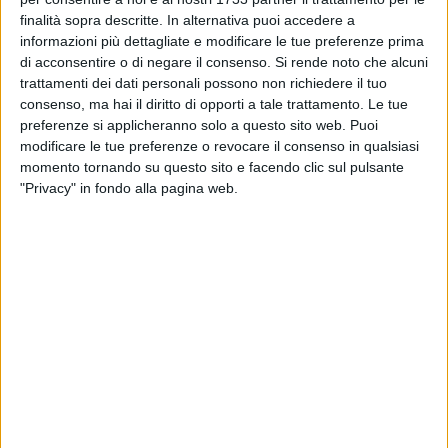
finalità sopra descritte. In alternativa puoi accedere a
informazioni più dettagliate e modificare le tue preferenze prima
di acconsentire o di negare il consenso.
Si rende noto che alcuni
A cura di
trattamenti dei dati personali possono non richiedere il tuo
ANTONIO VENTOLA
consenso, ma hai il diritto di opporti a tale trattamento. Le tue
preferenze si applicheranno solo a questo sito web. Puoi
modificare le tue preferenze o revocare il consenso in qualsiasi
momento tornando su questo sito e facendo clic sul pulsante
Continuano a vincere le ragazze di mister Cestino, che contro
"Privacy" in fondo alla pagina web.
il Sport Time Maxima Volley di Casamassima ottengono il
settimo successo consecutivo. Un'altra vittoria di gruppo. Un
team affiatato che sta dimostrando sempre di più di meritare
una categoria superiore. Sabato scorso, contro un avversario
seppur non eccellente, il quintetto femminile andriese ha
dimostrato di essere cinico, coeso e di mantenere salda la
concentrazione per tutta la partita, anche contro avversari
più abbordabili. Nella trasferta di Casamassima infatti, le
padrone di casa non sono riuscite ad andare oltre i 15 punti
nei tre set. Match che si è concluso sul 3 a 0 (11-25; 12-25;
15-25), nel quale l'allenatrice Cestino è riuscita a riproporre