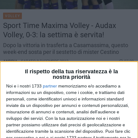
VOLLEY
Sport Time Maxima Volley - Audax
Volley, 0-3: la settima è servita!
Dopo la vittoria in trasferta a Casamassima, questo
week-end sosta per il sestetto di mister Cestino
ANDRIA -
SABATO 8 DICEMBRE 2012
07.00
Il rispetto della tua riservatezza è la
nostra priorità
Noi e i nostri 1733
partner
memorizziamo e/o accediamo a
informazioni su un dispositivo, come i cookie, e trattiamo dati
personali, come identificatori univoci e informazioni standard
inviate da un dispositivo per annunci e contenuti personalizzati,
misurazione di annunci e contenuti, analisi dell'audience e
sviluppo dei servizi.
Con la tua autorizzazione noi e i nostri
partner possiamo utilizzare dati precisi di geolocalizzazione e
identificazione tramite la scansione del dispositivo. Puoi fare clic
per consentire a noi e ai nostri 1733 partner il trattamento per le