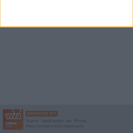
calendario
VENERDÌ 31 LUGLIO
Fidelis Andria: squadra partita per il ritiro di Montorio al Vomano
ANDRIAVIVA APP
Scarica l'applicazione per iPhone,
iPad e Android e ricevi notizie push