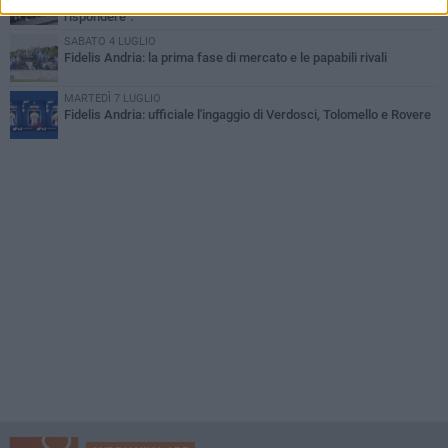
Fabio De Sanzo: "Quando ti chiama l'Andria non puoi non
rispondere".
SABATO 4 LUGLIO
Fidelis Andria: la prima fase di mercato e le papabili rivali
MARTEDÌ 7 LUGLIO
Fidelis Andria: ufficiale l'ingaggio di Verdosci, Tolomello e Rovere