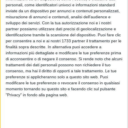
personali, come identificatori univoci e informazioni standard
inviate da un dispositivo per annunci e contenuti personalizzati,
misurazione di annunci e contenuti, analisi dell'audience e
sviluppo dei servizi.
Con la tua autorizzazione noi e i nostri
partner possiamo utilizzare dati precisi di geolocalizzazione e
101
identificazione tramite la scansione del dispositivo. Puoi fare clic
per consentire a noi e ai nostri 1733 partner il trattamento per le
finalità sopra descritte. In alternativa puoi accedere a
Ancora una vittoria importante per la Boxe Palumbo di
informazioni più dettagliate e modificare le tue preferenze prima
Andria, che continua a collezionare successi nel panorama
di acconsentire o di negare il consenso.
Si rende noto che alcuni
trattamenti dei dati personali possono non richiedere il tuo
pugilistico nazionale. Questa volta a salire sul gradino più
consenso, ma hai il diritto di opporti a tale trattamento. Le tue
alto del podio è stato Nicola Lorusso, giovane promessa del
preferenze si applicheranno solo a questo sito web. Puoi
team andriese, che ha conquistato la medaglia d'oro al
modificare le tue preferenze o revocare il consenso in qualsiasi
Torneo Esordienti svoltosi a Brindisi.
momento tornando su questo sito e facendo clic sul pulsante
"Privacy" in fondo alla pagina web.
Un risultato brillante ottenuto con determinazione e tecnica:
Lorusso ha infatti superato il tarantino Caforio per KO
tecnico alla terza ripresa, dimostrando grande preparazione
fisica e mentale, frutto dell'intenso lavoro svolto in palestra
sotto la guida del tecnico Francesco Palumbo.