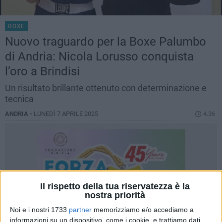
BOXE
Nuovo traguardo per la Boxe Palumbo
di Andria: Nicola Lorusso conquista
l’oro a Brindisi
Un risultato brillante ottenuto con determinazione e
tecnica
ANDRIA -
LUNEDÌ 7 APRILE 2025
4.36
Il rispetto della tua riservatezza è la
nostra priorità
Noi e i nostri 1733
partner
memorizziamo e/o accediamo a
informazioni su un dispositivo, come i cookie, e trattiamo dati