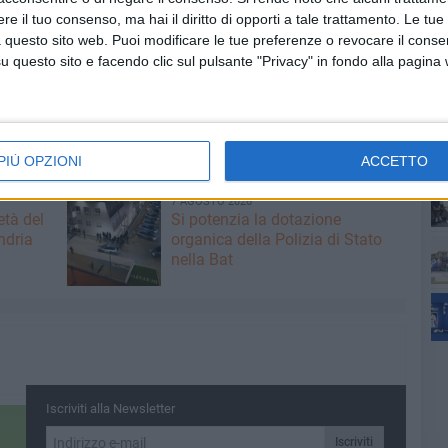
arà quello di vincere e garantirsi i 3 punti che varrebbero
e il tuo consenso, ma hai il diritto di opporti a tale trattamento. Le tue
orotondo viene da 3 sconfitte consecutive e sarà voglioso
 questo sito web. Puoi modificare le tue preferenze o revocare il conse
nuncia una gara battagliera, vedremo quel che accadrà.
questo sito e facendo clic sul pulsante "Privacy" in fondo alla pagina
ca 16 dicembre presso il campo sportivo "Fidelis" di
Andria e Victoria Locorotondo. La gara sarà diretta dal
PIÙ OPZIONI
ACCETTO
7 AGOSTO 2026
età del
Si potenzia la dotazione
ndria
organica della Polizia di Stato
nella Bat
Iscriviti alla Newsletter
Iscriviti