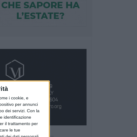
ità
ome i cookie, e
spositivo per annunci
o dei servizi.
Con la
e identificazione
er il trattamento per
icare le tue
Ù LETTI QUESTA SETTIMANA
ti dei dati personali