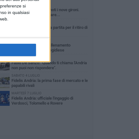
GIOVEDÌ 6 AGOSTO
 preferenze si
Serie D 2026/27: resi noti i nove gironi.
nso in qualsiasi
Fidelis Andria, si può fare...
 web.
VENERDÌ 31 LUGLIO
Fidelis Andria: squadra partita per il ritiro di
Montorio al Vomano
MERCOLEDÌ 5 AGOSTO
Fidelis Andria ko nell'allenamento
congiunto con la Santegidiese
MARTEDÌ 28 LUGLIO
Fabio De Sanzo: "Quando ti chiama l'Andria
non puoi non rispondere".
SABATO 4 LUGLIO
Fidelis Andria: la prima fase di mercato e le
papabili rivali
MARTEDÌ 7 LUGLIO
Fidelis Andria: ufficiale l'ingaggio di
Verdosci, Tolomello e Rovere