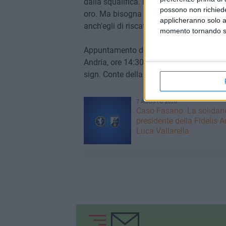
dalla squalifica. L'obiettivo ovviamente s
possono non richieder
oro. Ma bisogna rimanere attenti: il Loc
applicheranno solo a
anch'egli di riscatto. Di certo si prean
momento tornando su 
Appuntamento dunque per domani, domeni
Andria, ore 14:30 per la gara tra Nuova 
sign. Conte della sezione di Taranto.
7 AGOSTO 2026
Caso Fasano. La solidari
presidente della Fidelis A
Luca Vallarella