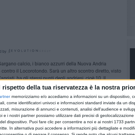
d by
l Gargano calcio, i bianco azzurri della Nuova Andria
 contro il Locorotondo. Sarà un altro scontro diretto, visto
iati, ha gli stessi punti degli andriesi, cioè 10. Il
to livellato e per la salvezza si lotterà moltissimo.
l rispetto della tua riservatezza è la nostra prior
n soli 3 punti. Ed è ghiotta l'occasione per la Nuova
artner
memorizziamo e/o accediamo a informazioni su un dispositivo, c
ampo, giocando in casa contro una diretta concorrente per
ali, come identificatori univoci e informazioni standard inviate da un di
zzati, misurazione di annunci e contenuti, analisi dell'audience e svilupp
i e i nostri partner possiamo utilizzare dati precisi di geolocalizzazione 
el difensore Di Candia squalificato. In compenso però,
del dispositivo. Puoi fare clic per consentire a noi e ai nostri 1733 partn
critte. In alternativa puoi accedere a informazioni più dettagliate e modif
i come l'under Colasuonno e Storelli, che rientreranno
PI
acconsentire o di negare il consenso.
Si rende noto che alcuni trattamen