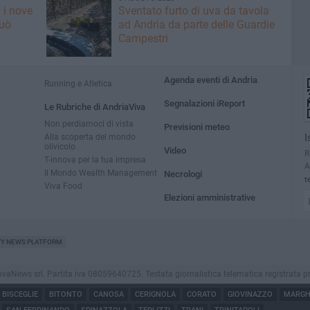
 i nove
Sventato furto di uva da tavola
può
ad Andria da parte delle Guardie
Campestri
Agenda eventi di Andria
Running e Atletica
Segnalazioni iReport
Le Rubriche di AndriaViva
Non perdiamoci di vista
Previsioni meteo
Alla scoperta del mondo
I
olivicolo
Video
R
T-innova per la tua impresa
A
Il Mondo Wealth Management
Necrologi
t
Viva Food
Elezioni amministrative
TY NEWS PLATFORM
ews srl. Partita iva 08059640725. Testata giornalistica telematica registrata presso i
BISCEGLIE
BITONTO
CANOSA
CERIGNOLA
CORATO
GIOVINAZZO
MARGHE