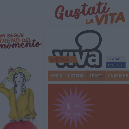
34.941
FANPAGE
HOME
NOTIZIE
SPORT
RUBRICHE