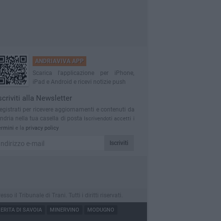
ANDRIAVIVA APP
Scarica l'applicazione per iPhone,
iPad e Android e ricevi notizie push
scriviti alla Newsletter
egistrati per ricevere aggiornamenti e contenuti da
ndria nella tua casella di posta
Iscrivendoti accetti i
ermini
e la
privacy policy
Iscriviti
l Tribunale di Trani. Tutti i diritti riservati.
RITA DI SAVOIA
MINERVINO
MODUGNO