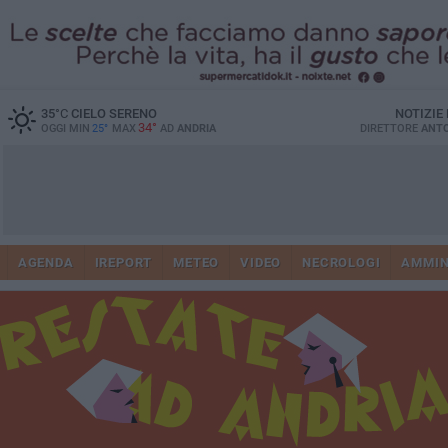
35
°C
CIELO SERENO
NOTIZIE
34°
OGGI MIN
25°
MAX
AD
ANDRIA
DIRETTORE
ANTO
AGENDA
IREPORT
METEO
VIDEO
NECROLOGI
AMMIN