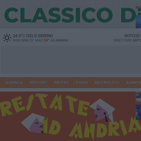
PI
24.5
°C
CIELO SERENO
NOTIZIE
34°
OGGI MIN
25°
MAX
AD
ANDRIA
DIRETTORE
ANTO
AGENDA
IREPORT
METEO
VIDEO
NECROLOGI
AMMIN