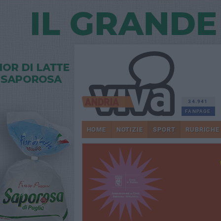
34.941
FANPAGE
HOME
NOTIZIE
SPORT
RUBRICHE