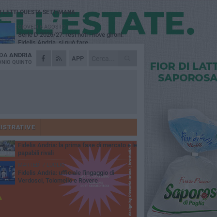
Ù LETTI QUESTA SETTIMANA
GIOVEDÌ 6 AGOSTO
Serie D 2026/27: resi noti i nove gironi.
Fidelis Andria, si può fare...
 DA
ANDRIA
VENERDÌ 31 LUGLIO
APP
Fidelis Andria: squadra partita per il ritiro di
NIO QUINTO
Montorio al Vomano
MERCOLEDÌ 5 AGOSTO
Fidelis Andria ko nell'allenamento
congiunto con la Santegidiese
MARTEDÌ 28 LUGLIO
Fabio De Sanzo: "Quando ti chiama l'Andria
non puoi non rispondere".
ISTRATIVE
SABATO 4 LUGLIO
Fidelis Andria: la prima fase di mercato e le
papabili rivali
MARTEDÌ 7 LUGLIO
Fidelis Andria: ufficiale l'ingaggio di
Verdosci, Tolomello e Rovere