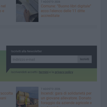
7 AGOSTO 2026
 nel
Comune: “Buono libri digitale”
o e
ecco l'elenco delle 11 ditte
accreditate
Iscriviti alla Newsletter
Iscriviti
Iscrivendoti accetti i
termini
e la
privacy policy
7 AGOSTO 2026
raccolta
Incendi: gara di solidarietà per
bani
un giovane allevatore. Donato
foraggio da aziende agricole e