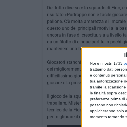
Del tutto diverso è lo sguardo di Fino, 
risultato «Purtroppo non è facile giocare
pallone. C'è molta amarezza e il morale
questo uno dei principali motivi alla b
ancora in fase di crescita, sia a livello
da un filotto di cinque partite in pochi g
mantenere una forma fisica adeguata.»
I
Giocatori stanchi e manovre tattiche sicu
Noi e i nostri 1733
p
dei miglioramenti. E' stata sicuramente l
trattiamo dati person
e contenuti personali
difficilissimo giocare contro una difesa 
tua autorizzazione no
giocare e la pressione, in campo, si fa m
tramite la scansione 
le finalità sopra des
Il gioco della squadra azzurra rimane 
preferenze prima di 
traballare. Mister Fino però chiarisce n
possono non richieder
tecnico della Fidelis: «Ho la fiducia del
applicheranno solo a
per migliorare il nostro gioco».
momento tornando su 