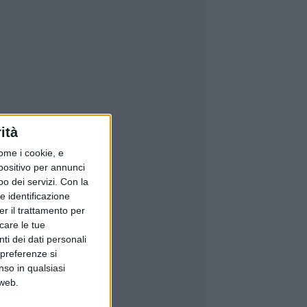
ità
ome i cookie, e
spositivo per annunci
o dei servizi.
Con la
e identificazione
er il trattamento per
icare le tue
ti dei dati personali
 preferenze si
nso in qualsiasi
 web.