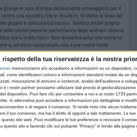
che giunge in sala stampa decisamente amareggiato per il
 contro una squadra che si chiude in 10 dietro la linea del
 del gruppo è abbastanza basso». Sembra infatti proprio
ase delle ultime pessime performance degli andriesi «Siamo
 tattico che a livello fisico. Non dimentichiamo che veniamo
iorni e, ad inizio campionato, non è per niente facile
l rispetto della tua riservatezza è la nostra prior
ramente da migliorare «A livello di gioco sono stati fatti
artner
memorizziamo e/o accediamo a informazioni su un dispositivo, c
a migliore prestazione fino ad ora ma, ripeto, è stato
ali, come identificatori univoci e informazioni standard inviate da un di
zzati, misurazione di annunci e contenuti, analisi dell'audience e svilupp
formata da 10 avversari. Qui ad Andria inoltre è difficile
i e i nostri partner possiamo utilizzare dati precisi di geolocalizzazione 
olto sentire».
del dispositivo. Puoi fare clic per consentire a noi e ai nostri 1733 partn
critte. In alternativa puoi accedere a informazioni più dettagliate e modif
comunque da rinnovare e la panchina potrebbe seriamente
acconsentire o di negare il consenso.
Si rende noto che alcuni trattamen
uovamente la sua posizione all'interno dell'organico
e il tuo consenso, ma hai il diritto di opporti a tale trattamento. Le tue
la società. Bisogna avere pazienza e continuare a lavorare
 questo sito web. Puoi modificare le tue preferenze o revocare il conse
questo sito e facendo clic sul pulsante "Privacy" in fondo alla pagina