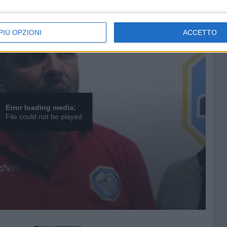
la squadra è comunque basso»
3 MINUTI
PIÙ OPZIONI
ACCETTO
Error loading media:
File could not be played