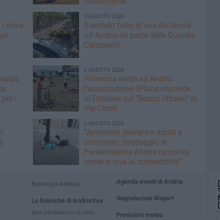
zootecniche
6 AGOSTO 2026
 i nove
Sventato furto di uva da tavola
può
ad Andria da parte delle Guardie
Campestri
6 AGOSTO 2026
 salpa
Polemica verde ad Andria:
na
l'associazione 3Place risponde
per i
al Comune sul "Bosco Urbano" di
Via Ceruti
6 AGOSTO 2026
i
“Ambiente, giovani e adulti a
à
confronto: sondaggio di
FareAmbiente Andria racconta
come si vive la sostenibilità”
Agenda eventi di Andria
Running e Atletica
Segnalazioni iReport
Le Rubriche di AndriaViva
Non perdiamoci di vista
Previsioni meteo