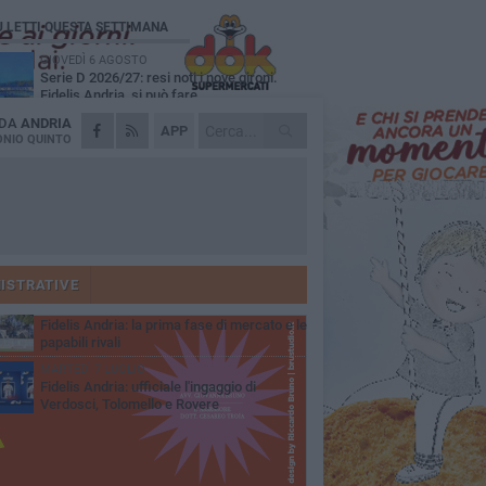
Ù LETTI QUESTA SETTIMANA
GIOVEDÌ 6 AGOSTO
Serie D 2026/27: resi noti i nove gironi.
Fidelis Andria, si può fare...
 DA
ANDRIA
VENERDÌ 31 LUGLIO
APP
Fidelis Andria: squadra partita per il ritiro di
NIO QUINTO
Montorio al Vomano
MERCOLEDÌ 5 AGOSTO
Fidelis Andria ko nell'allenamento
congiunto con la Santegidiese
MARTEDÌ 28 LUGLIO
Fabio De Sanzo: "Quando ti chiama l'Andria
non puoi non rispondere".
ISTRATIVE
SABATO 4 LUGLIO
Fidelis Andria: la prima fase di mercato e le
papabili rivali
MARTEDÌ 7 LUGLIO
Fidelis Andria: ufficiale l'ingaggio di
Verdosci, Tolomello e Rovere