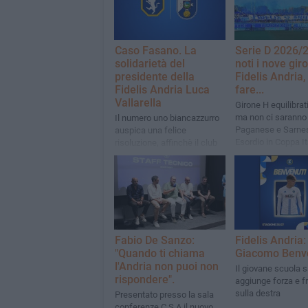
Caso Fasano. La
Serie D 2026/2
solidarietà del
noti i nove giro
presidente della
Fidelis Andria,
Fidelis Andria Luca
fare...
Vallarella
Girone H equilibrat
ma non ci saranno
Il numero uno biancazzurro
Paganese e Sarne
auspica una felice
Esordio in Coppa Ita
risoluzione, affinchè il club
Fidelis il 30 agosto
messapico possa
Manfredonia
"disputare ilcampionato che
merita".
Fabio De Sanzo:
Fidelis Andria:
"Quando ti chiama
Giacomo Benv
l'Andria non puoi non
Il giovane scuola 
rispondere".
aggiunge forza e 
sulla destra
Presentato presso la sala
conferenze C.S.A il nuovo