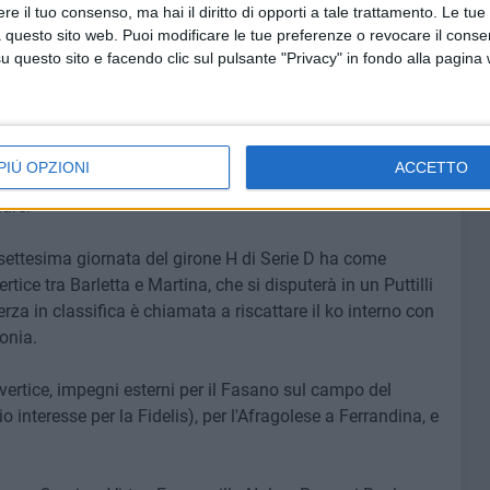
e il tuo consenso, ma hai il diritto di opporti a tale trattamento. Le tue
 questo sito web. Puoi modificare le tue preferenze o revocare il conse
della e Virtus Entella Andrea Schenetti, l'uomo più
questo sito e facendo clic sul pulsante "Privacy" in fondo alla pagina
chierarsi con un 4-3-1-2.
rare ancora il 4-3-3 visto nelle ultime uscite, con Pasquale
ione a centrocampo, e Fangwa nel ruolo di esterno di
PIÙ OPZIONI
ACCETTO
ompagnia nel tridente offensivo, e Tagliarino probabile
are.
tisettesima giornata del girone H di Serie D ha come
ertice tra Barletta e Martina, che si disputerà in un Puttilli
rza in classifica è chiamata a riscattare il ko interno con
onia.
vertice, impegni esterni per il Fasano sul campo del
 interesse per la Fidelis), per l'Afragolese a Ferrandina, e