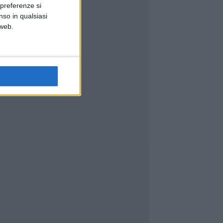
 preferenze si
nso in qualsiasi
 web.