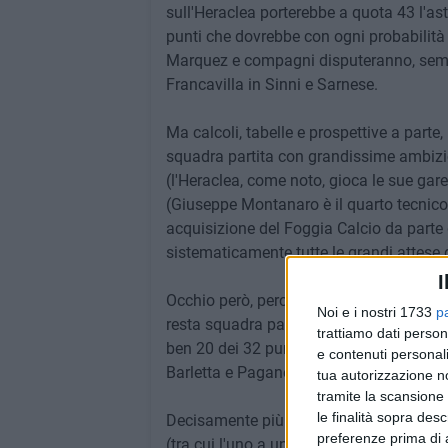
sull'Heraclea porterebbe a quota 43 l'asti
punti che dovrebbe con ogni probabilità 
Marquez e compagni disputeranno, sempre 
Francavilla in Sinni e Sarnese.
Ma calcoli, tabelle e prospettive a parte,
squadra partita con grandissime ambizi
(l'Heraclea, come noto, gioca le sue gare 
(Giuseppe Montanaro è il quarto tecnico
acquisizione del Foggia Calcio da parte de
sistematicamente tutte le grandi attese 
I
Occhio però, perchè per quanto abbia del
Noi e i nostri 1733
p
resta squadra particolarmente insidiosa,
trattiamo dati person
ben 20 dei 32 punti in classifica, frutto 
e contenuti personali
Barletta e Paganese), 2 pareggi e 5 sconf
tua autorizzazione no
tramite la scansione 
le finalità sopra des
Decisamente più deficitario invece lo sco
preferenze prima di 
(tra cui l'uno a uno della gara di andata)