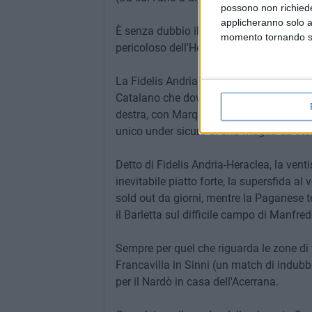
possono non richieder
applicheranno solo a
È senza dubbio il fresco 35enne ex Citta
momento tornando su 
pericoloso dell'Heraclea, che dovrebbe s
La Fidelis Andria, invece, dovrebbe schie
Catalano che dovrebbe recuperare Giorg
destra, con Marquez e Taurino a fargli c
unico under sicuro di una maglia da titol
Detto di Fidelis Andria-Heraclea, la ven
inevitabile piatto forte, la supersfida al v
sold out da giorni, mentre la Paganese te
il Barletta sul difficile campo di Manfred
Sempre per quel che riguarda le zone di 
Francavilla in Sinni (un match di indubbio
per il Nardò in casa dell'Acerrana.