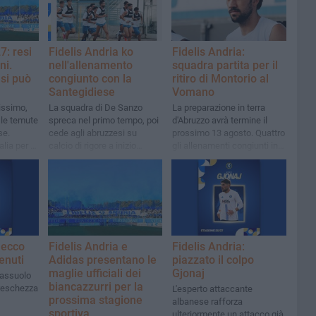
7: resi
Fidelis Andria ko
Fidelis Andria:
ni.
nell'allenamento
squadra partita per il
 si può
congiunto con la
ritiro di Montorio al
Santegidiese
Vomano
issimo,
La squadra di De Sanzo
La preparazione in terra
 le temute
spreca nel primo tempo, poi
d'Abruzzo avrà termine il
se.
cede agli abruzzesi su
prossimo 13 agosto. Quattro
lia per la
calcio di rigore a inizio
gli allenamenti congiunti in
 a
ripresa
programma. Mercoledì
saranno resi noti i nove
gironi di Serie D
 ecco
Fidelis Andria e
Fidelis Andria:
enuti
Adidas presentano le
piazzato il colpo
maglie ufficiali dei
Gjonaj
sassuolo
biancazzurri per la
freschezza
L'esperto attaccante
prossima stagione
albanese rafforza
sportiva
ulteriormente un attacco già