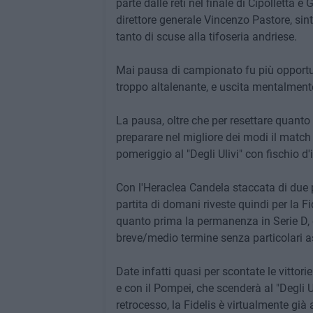
parte dalle reti nel finale di Cipolletta e
direttore generale Vincenzo Pastore, sint
tanto di scuse alla tifoseria andriese.
Mai pausa di campionato fu più opportun
troppo altalenante, e uscita mentalmente 
La pausa, oltre che per resettare quanto 
preparare nel migliore dei modi il matc
pomeriggio al "Degli Ulivi" con fischio d'i
Con l'Heraclea Candela staccata di due pu
partita di domani riveste quindi per la F
quanto prima la permanenza in Serie D, 
breve/medio termine senza particolari ass
Date infatti quasi per scontate le vittori
e con il Pompei, che scenderà al "Degli 
retrocesso, la Fidelis è virtualmente gi