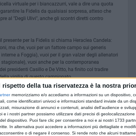
cella virtuale per i biancazzurri, vale a dire una quota
garantire la Fidelis da qualsiasi sorpresa, atteso che
al "Degli Ulivi", anche gli scontri diretti contro
 il presente per la Fidelis si chiama Heraclea Candela:
oni, ma che, vuoi per un fattore campo
sui generis
interne a Foggia), vuoi per il gran valzer degli allenatori
 stagionale), vuoi anche per la contemporanea
i presidenti Casillo e De Vitto, ha finito col tradire
della vigilia di questo campionato.
l rispetto della tua riservatezza è la nostra prior
uso le aspettative di inizio stagione, l'Heraclea Candela
artner
memorizziamo e/o accediamo a informazioni su un dispositivo, c
 soprattutto nelle gare in trasferta, dove ha conquistato
ali, come identificatori univoci e informazioni standard inviate da un di
di 6 vittorie (come il Martina, meglio hanno fatto solo
zzati, misurazione di annunci e contenuti, analisi dell'audience e svilupp
itte.
i e i nostri partner possiamo utilizzare dati precisi di geolocalizzazione 
del dispositivo. Puoi fare clic per consentire a noi e ai nostri 1733 partn
critte. In alternativa puoi accedere a informazioni più dettagliate e modif
re interno della compagine dauna, con 3 vittorie, 3 pari
acconsentire o di negare il consenso.
Si rende noto che alcuni trattamen
 e ben 7 sconfitte.