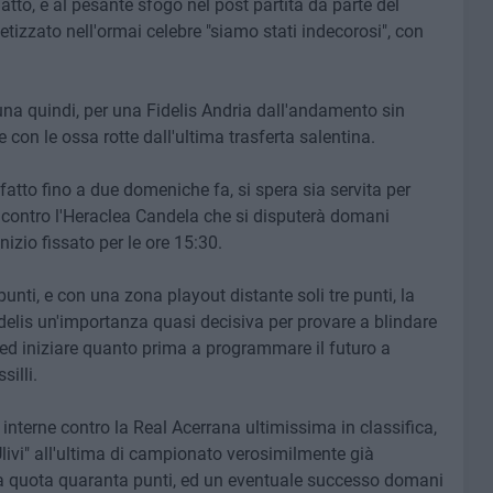
 Gatto, e al pesante sfogo nel post partita da parte del
etizzato nell'ormai celebre "siamo stati indecorosi", con
a quindi, per una Fidelis Andria dall'andamento sin
con le ossa rotte dall'ultima trasferta salentina.
fatto fino a due domeniche fa, si spera sia servita per
h contro l'Heraclea Candela che si disputerà domani
nizio fissato per le ore 15:30.
nti, e con una zona playout distante soli tre punti, la
idelis un'importanza quasi decisiva per provare a blindare
ed iniziare quanto prima a programmare il futuro a
illi.
e interne contro la Real Acerrana ultimissima in classifica,
Ulivi" all'ultima di campionato verosimilmente già
à a quota quaranta punti, ed un eventuale successo domani