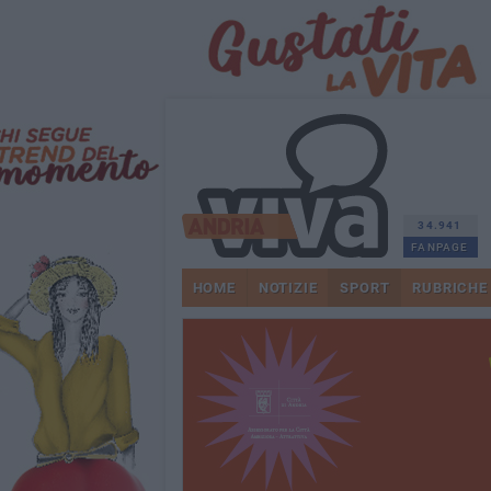
34.941
FANPAGE
HOME
NOTIZIE
SPORT
RUBRICHE