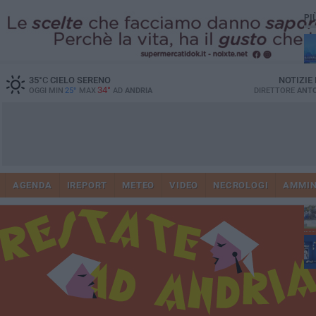
PI
35
°C
CIELO SERENO
NOTIZIE
34°
OGGI MIN
25°
MAX
AD
ANDRIA
DIRETTORE
ANTO
AGENDA
IREPORT
METEO
VIDEO
NECROLOGI
AMMIN