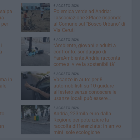
6 AGOSTO 2026
 salpa
Polemica verde ad Andria:
na
l'associazione 3Place risponde
per i
al Comune sul "Bosco Urbano" di
Via Ceruti
6 AGOSTO 2026
i
“Ambiente, giovani e adulti a
à
confronto: sondaggio di
FareAmbiente Andria racconta
come si vive la sostenibilità”
6 AGOSTO 2026
rma in
Vacanze in auto: per 8
nale
automobilisti su 10 guidare
all'estero senza conoscere le
usanze locali può essere
rischioso
5 AGOSTO 2026
to
Andria, 223mila euro dalla
Regione per potenziare la
un
raccolta differenziata: in arrivo
mini isole ecologiche