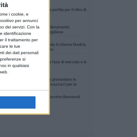
ità
VENERDÌ 31 LUGLIO
Fidelis Andria: squadra partita per il ritiro di
ome i cookie, e
Montorio al Vomano
spositivo per annunci
MERCOLEDÌ 5 AGOSTO
o dei servizi.
Con la
Fidelis Andria ko nell'allenamento
congiunto con la Santegidiese
e identificazione
er il trattamento per
MARTEDÌ 28 LUGLIO
Fabio De Sanzo: "Quando ti chiama l'Andria
icare le tue
non puoi non rispondere".
ti dei dati personali
SABATO 4 LUGLIO
 preferenze si
Fidelis Andria: la prima fase di mercato e le
nso in qualsiasi
papabili rivali
 web.
VENERDÌ 24 LUGLIO
Fidelis Andria e Adidas presentano le
maglie ufficiali dei biancazzurri per la
ossima stagione sportiva
SABATO 25 LUGLIO
Fidelis Andria: ecco Giacomo Benvenuti