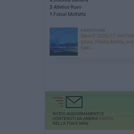
3
Atletico Ruvo
1
Futsal Molfetta
6 AGOSTO 2026
Serie D 2026/27: resi noti
gironi. Fidelis Andria, si 
fare...
RICEVI AGGIORNAMENTI E
CONTENUTI DA ANDRIA
GRATIS
NELLA TUA E-MAIL