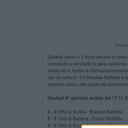
Powere
L'Andria calcio a 5 vince ancora in casa 
consecutiva conclude la gara casalinga 
valida ed in forma la formazione andries
con un netto 6 - 0 il Brasilea Barletta e
secondo posto, alle spalle del lanciati
Risultati 8^ giornata andata del 17.11.2
6 - 0
Città di Andria - Brasilea Barletta
8 - 3
Città di Barletta - Futsal Molfetta
3 - 5
Città di Ruvo - Fuego San Severo