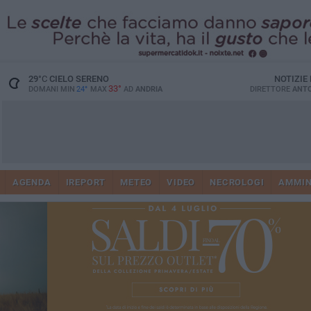
29
°C
CIELO SERENO
NOTIZIE
33°
DOMANI MIN
24°
MAX
AD
ANDRIA
DIRETTORE
ANTO
AGENDA
IREPORT
METEO
VIDEO
NECROLOGI
AMMIN