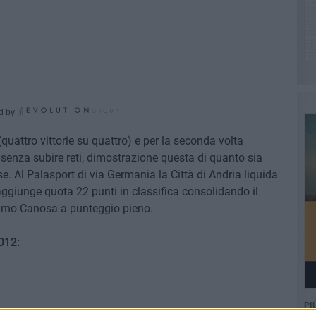
d by
(quattro vittorie su quattro) e per la seconda volta
senza subire reti, dimostrazione questa di quanto sia
e. Al Palasport di via Germania la Città di Andria liquida
 raggiunge quota 22 punti in classifica consolidando il
ssimo Canosa a punteggio pieno.
012:
PI