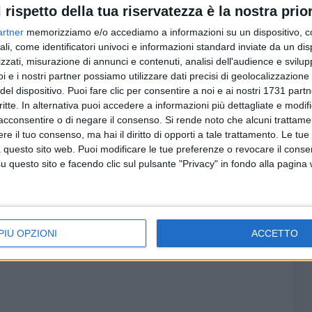
l rispetto della tua riservatezza è la nostra prior
artner
memorizziamo e/o accediamo a informazioni su un dispositivo, c
ali, come identificatori univoci e informazioni standard inviate da un di
o
zzati, misurazione di annunci e contenuti, analisi dell'audience e svilupp
i e i nostri partner possiamo utilizzare dati precisi di geolocalizzazione 
del dispositivo. Puoi fare clic per consentire a noi e ai nostri 1731 partn
critte. In alternativa puoi accedere a informazioni più dettagliate e modif
acconsentire o di negare il consenso.
Si rende noto che alcuni trattamen
e il tuo consenso, ma hai il diritto di opporti a tale trattamento. Le tue
 questo sito web. Puoi modificare le tue preferenze o revocare il conse
questo sito e facendo clic sul pulsante "Privacy" in fondo alla pagina
pr
PIÙ OPZIONI
ACCETTO