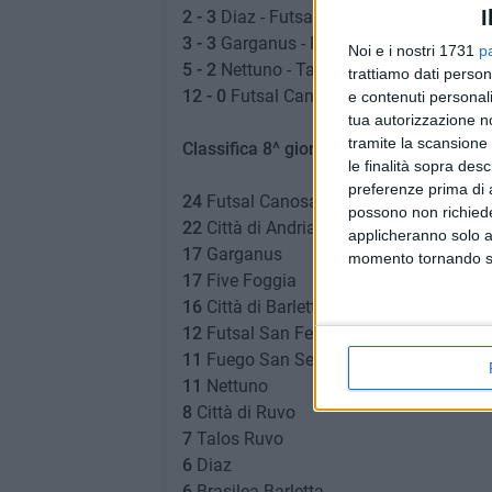
I
2 - 3
Diaz - Futsal San Ferdinando
3 - 3
Garganus - Five Foggia
Noi e i nostri 1731
p
5 - 2
Nettuno - Talos Ruvo
trattiamo dati person
12 - 0
Futsal Canosa 12 - 0 Atletico Ruv
e contenuti personali
tua autorizzazione no
tramite la scansione 
Classifica 8^ giornata andata:
le finalità sopra des
preferenze prima di 
24
Futsal Canosa
possono non richieder
22
Città di Andria
applicheranno solo a
17
Garganus
momento tornando su 
17
Five Foggia
16
Città di Barletta
12
Futsal San Ferdinando
11
Fuego San Severo
11
Nettuno
8
Città di Ruvo
7
Talos Ruvo
6
Diaz
6
Brasilea Barletta