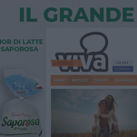
34.941
FANPAGE
HOME
NOTIZIE
SPORT
RUBRICHE