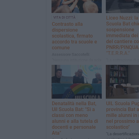
Liceo Nuzzi: la 
VITA DI CITTÀ
Scuola Bat chi
Contrasto alla
sospensione
dispersione
immediata dei 
scolastica, firmato
del cantiere 
accordo tra scuole e
PNRR/PINQUA
comune
"T.E.R.R.A."
Assessore Saccotelli:
"Nessuna istituzione da sola
​​"La sottrazione di
può vincere la slide
aree priva l'istituto
dell'inclusione"
requisiti dimension
minimi e degli sta
tecnici previsti"
Denatalità nella Bat,
UIL Scuola Pug
Uil Scuola Bat: "Sì a
provincia Bat 
classi con meno
mille alunni i
alunni e alla tutela di
nel prossimo 
docenti e personale
scolastico"
Ata"
"La desertificazion