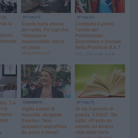
Uil
ATTUALITÀ
ATTUALITÀ
ede la
Scuole nella morsa
Costituito il primo
del caldo, Flc Cgil Bat:
Tavolo del
lavori
“Situazione
Partenariato
comunale
insostenibile. Serve
Economico e Sociale
un piano
della Provincia B.A.T.
straordinario”
CGIL, CISL e UIL con le
 queste
associazioni datoriali per
Centinaia di studenti,
 dei
una piattaforma condivisa di
docenti e personale ATA
ali
sviluppo sostenibile e lavoro
sono costretti a operare in
ndard
di qualità
aule che superano
sistematicamente le soglie
di temperatura previste dalla
legge
lia: "La
COMMENTO
ATTUALITÀ
avrà
Vigilia esami di
Al via il premio di
n meno
maturità, dirigente
poesia "L'OASI". De
anno
Guarino: "Non
Iuliis: «Presto un
lasciatevi sopraffare
evento ad Andria,
da ansie e timori"
città dalla forte
e