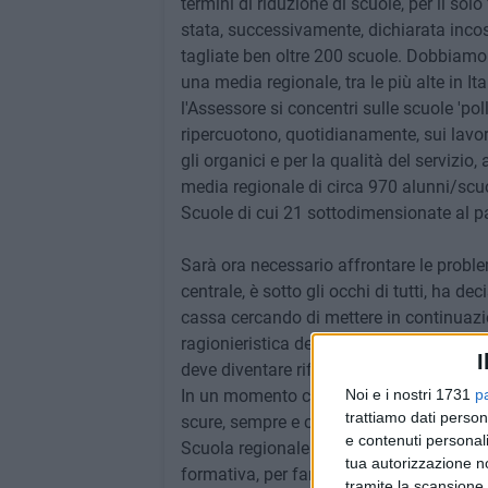
termini di riduzione di scuole, per il solo
stata, successivamente, dichiarata incos
tagliate ben oltre 200 scuole. Dobbiamo r
una media regionale, tra le più alte in It
l'Assessore si concentri sulle scuole 'pol
ripercuotono, quotidianamente, sui lavo
gli organici e per la qualità del servizi
media regionale di circa 970 alunni/scuo
Scuole di cui 21 sottodimensionate al p
Sarà ora necessario affrontare le proble
centrale, è sotto gli occhi di tutti, ha dec
cassa cercando di mettere in continuazio
ragionieristica dell'universo formativo n
I
deve diventare riferimento per un nuovo p
Noi e i nostri 1731
p
In un momento come l'attuale, caratteri
trattiamo dati person
scure, sempre e comunque, non produce ef
e contenuti personali
Scuola regionale – piuttosto bisogna inve
tua autorizzazione no
formativa, per far sì che le nuove gener
tramite la scansione 