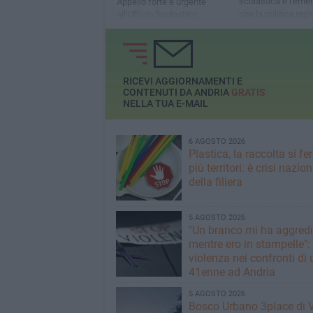
scolastica è l'eme
Appello forte e urgente
che la politica reg
all’Ufficio Scolastico
continua a ignorar
Provinciale dall' UIL Scuola
BAT, nella persona del suo
Segretario generale
provinciale Delvecchio
RICEVI AGGIORNAMENTI E
CONTENUTI DA ANDRIA
GRATIS
NELLA TUA E-MAIL
6 AGOSTO 2026
Plastica, la raccolta si fe
più territori: è crisi nazio
della filiera
5 AGOSTO 2026
"Un branco mi ha aggredi
mentre ero in stampelle":
violenza nei confronti di 
41enne ad Andria
5 AGOSTO 2026
Bosco Urbano 3place di 