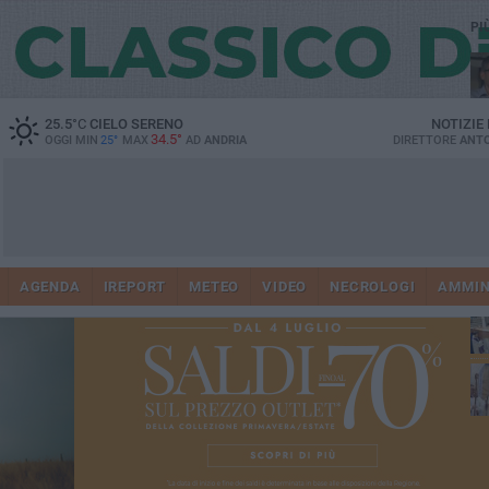
PI
25.5
°C
CIELO SERENO
NOTIZIE
34.5°
OGGI MIN
25°
MAX
AD
ANDRIA
DIRETTORE
ANTO
Ge
AGENDA
IREPORT
METEO
VIDEO
NECROLOGI
AMMIN
Vi