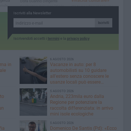
vivacità culturale»
rgenza
Dora Guarino Dirigente
ionale
Scolastica del Liceo “Carlo
C'è tempo fino al 15 luglio
e"
Troya” e Presidente della
per partecipare al bando.
Iscriviti alla Newsletter
rete di scuole C.I.S.A.
Un'iniziativa che unisce le
"Buona maturità a tutti voi!"
comunità della BAT nel
Iscriviti
segno della scrittura
contemporanea
Iscrivendoti accetti i
termini
e la
privacy policy
6 AGOSTO 2026
rma in
Vacanze in auto: per 8
nale
automobilisti su 10 guidare
all'estero senza conoscere le
usanze locali può essere
rischioso
5 AGOSTO 2026
to
Andria, 223mila euro dalla
Regione per potenziare la
un
raccolta differenziata: in arrivo
mini isole ecologiche
5 AGOSTO 2026
Via
Domenico De Santis (Pd): «Ecco