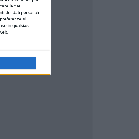
icare le tue
ti dei dati personali
 preferenze si
nso in qualsiasi
 web.