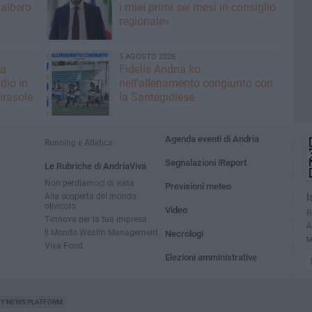
 albero
i miei primi sei mesi in consiglio
regionale»
5 AGOSTO 2026
fa
Fidelis Andria ko
dio in
nell'allenamento congiunto con
irasole
la Santegidiese
Agenda eventi di Andria
Running e Atletica
Segnalazioni iReport
Le Rubriche di AndriaViva
Non perdiamoci di vista
Previsioni meteo
Alla scoperta del mondo
I
olivicolo
Video
R
T-innova per la tua impresa
A
Il Mondo Wealth Management
Necrologi
t
Viva Food
Elezioni amministrative
TY NEWS PLATFORM