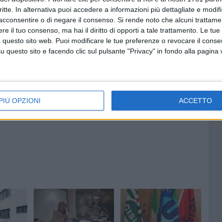
e, favorendone l'impegno».
critte. In alternativa puoi accedere a informazioni più dettagliate e modif
acconsentire o di negare il consenso.
Si rende noto che alcuni trattamen
e il tuo consenso, ma hai il diritto di opporti a tale trattamento. Le tue
 questo sito web. Puoi modificare le tue preferenze o revocare il conse
questo sito e facendo clic sul pulsante "Privacy" in fondo alla pagina
6 AGOSTO 2026
i
“Ambiente, giovani e adulti a
à
confronto: sondaggio di
FareAmbiente Andria racconta
come si vive la sostenibilità”
PIÙ OPZIONI
ACCETTO