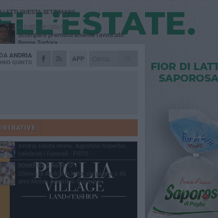
Ù LETTI QUESTA SETTIMANA
GIOVEDÌ 30 LUGLIO
Scompare prematuramente l'avvocato
Beppe Tortora
 DA
ANDRIA
MARTEDÌ 4 AGOSTO
APP
Cattivo odore dall’abitazione, la macabra
NIO QUINTO
scoperta: trovato morto un uomo di 55 anni
VENERDÌ 31 LUGLIO
Gruppo Ferrovie dello Stato, l'andriese
Giuseppe Inchingolo nuovo Vicedirettore
nerale
SABATO 1 AGOSTO
"3 vite. 2 impegni. 1 strada": ad Andria
l'evento per ricordare Sandro, Antonio e
ISTRATIVE
ncenzo
MARTEDÌ 4 AGOSTO
Andria saluta mons. Agostino Superbo:
celebrati i funerali - FOTO
DOMENICA 2 AGOSTO
Chiesa di Andria in lutto, si spegne a 86
anni Mons. Agostino Superbo