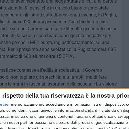
 fatto di aver rispettato una legge statale di cui una parte è
tituzionale. Si pensi che in un solo biennio sono state
ecuperare gli istituti sottodimensionati avendo, la Puglia,
alia, di circa 920 alunni per scuola. Ora chiediamo che
laio' e su quei Comuni sordi alle difficoltà gestionali che si
ratori della scuola con chiare conseguenze negative per
o, anche perché il MEF punta, ingiustificatamente, ad una
la. Per il prossimo anno scolastico la Puglia conterà 685
arametro di 600 alunni oltre 15 CPIA».
matiche connesse all'edilizia scolastica. Il Governo
iso di non tagliare gli sprechi in altri ambiti ma di fare
ne le mani in tasca ai lavoratori della scuola: «La visione
e esce sconfitta, a vantaggio di una scuola di qualità, che
l rispetto della tua riservatezza è la nostra prior
ercorso di crescita, sia a livello regionale che nazionale.
artner
memorizziamo e/o accediamo a informazioni su un dispositivo, c
zzato da una profonda crisi economica e sociale, usare la
ali, come identificatori univoci e informazioni standard inviate da un di
fetti positivi – conclude il Segretario Generale della UIL
zzati, misurazione di annunci e contenuti, analisi dell'audience e svilupp
stire nella scuola, migliorandone l'offerta didattica e
i e i nostri partner possiamo utilizzare dati precisi di geolocalizzazione 
azioni possano affacciarsi in maniera competitiva sul
del dispositivo. Puoi fare clic per consentire a noi e ai nostri 1731 partn