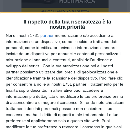
Il rispetto della tua riservatezza è la
nostra priorità
5
Noi e i nostri 1731
partner
memorizziamo e/o accediamo a
informazioni su un dispositivo, come i cookie, e trattiamo dati
personali, come identificatori univoci e informazioni standard
La Cooperativa Artigiana di Garanzia ha una nuova "casa"
inviate da un dispositivo per annunci e contenuti personalizzati,
ad Andria. Venerdì 16 febbraio 2024 si è tenuta
misurazione di annunci e contenuti, analisi dell'audience e
l'inaugurazione della nuova Sede sita nel cuore di Andria, in
sviluppo dei servizi.
Con la tua autorizzazione noi e i nostri
via Regina Margherita 84, all'interno di uno splendido
partner possiamo utilizzare dati precisi di geolocalizzazione e
immobile completamente riqualificato.
identificazione tramite la scansione del dispositivo. Puoi fare clic
per consentire a noi e ai nostri 1731 partner il trattamento per le
Tante le Autorità presenti, tra cui il Sindaco di Andria, avv.
finalità sopra descritte. In alternativa puoi accedere a
Giovanna Bruno, la dott.ssa Angela Partipilo Segretario
informazioni più dettagliate e modificare le tue preferenze prima
Generale della CCIAA, la dott.ssa Angela Pacifico Direttore
di acconsentire o di negare il consenso.
Si rende noto che alcuni
Generale di Confartigianato Bari-BAT-Brindisi, i
trattamenti dei dati personali possono non richiedere il tuo
rappresentanti delle Banche partner (Banca Popolare di
consenso, ma hai il diritto di opporti a tale trattamento. Le tue
Puglia e Basilicata e Banca di Andria Credito Cooperativo) il
preferenze si applicheranno solo a questo sito web. Puoi
Consiglio di Amministrazione ed il Collegio Sindacale della
modificare le tue preferenze o revocare il consenso in qualsiasi