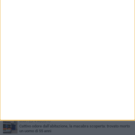
PIÙ LETTI QUESTA SETTIMANA
GIOVEDÌ 30 LUGLIO
Scompare prematuramente l'avvocato Beppe Tortora
MARTEDÌ 4 AGOSTO
Cattivo odore dall’abitazione, la macabra scoperta: trovato morto
un uomo di 55 anni