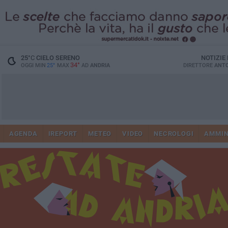
25
°C
CIELO SERENO
NOTIZIE
34°
OGGI MIN
25°
MAX
AD
ANDRIA
DIRETTORE
ANTO
AGENDA
IREPORT
METEO
VIDEO
NECROLOGI
AMMIN