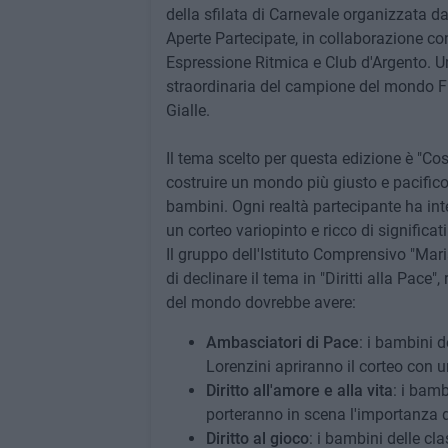
della sfilata di Carnevale organizzata d
Aperte Partecipate, in collaborazione c
Espressione Ritmica e Club d'Argento. U
straordinaria del campione del mondo F
Gialle.
Il tema scelto per questa edizione è "Costr
costruire un mondo più giusto e pacifico,
bambini. Ogni realtà partecipante ha inte
un corteo variopinto e ricco di significati
Il gruppo dell'Istituto Comprensivo "Mar
di declinare il tema in "Diritti alla Pac
del mondo dovrebbe avere:
Ambasciatori di Pace
: i bambini d
Lorenzini apriranno il corteo con 
Diritto all'amore e alla vita
: i bamb
porteranno in scena l'importanza del
Diritto al gioco
: i bambini delle cl