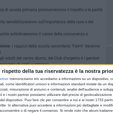
erze di scuola primaria promuoveranno il rispetto e la parità
arta sensibilizzeranno sull'importanza della cura e del
quinta sottolineeranno il valore della conoscenza e
inione
: i ragazzi della scuola secondaria "Fermi" daranno
i.
 gli adulti del centro diurno, del Club d'argento e i genitori
essaggio di unità e armonia.
l rispetto della tua riservatezza è la nostra prior
a Catuma, dove con le belle foto concesseci da Gianluca
artner
memorizziamo e/o accediamo a informazioni su un dispositivo, c
ignificati dei vari gruppi mascherati, sottolineando il
ali, come identificatori univoci e informazioni standard inviate da un di
bini e gli adulti hanno voluto lanciare alla città.
zzati, misurazione di annunci e contenuti, analisi dell'audience e svilupp
i e i nostri partner possiamo utilizzare dati precisi di geolocalizzazione 
olgerà la sfilata di quartiere con partenza e arrivo in
del dispositivo. Puoi fare clic per consentire a noi e ai nostri 1733 partn
rimandata per maltempo.
critte. In alternativa puoi accedere a informazioni più dettagliate e modif
acconsentire o di negare il consenso.
Si rende noto che alcuni trattamen