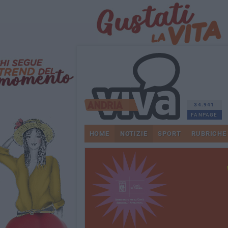
34.941
FANPAGE
HOME
NOTIZIE
SPORT
RUBRICHE