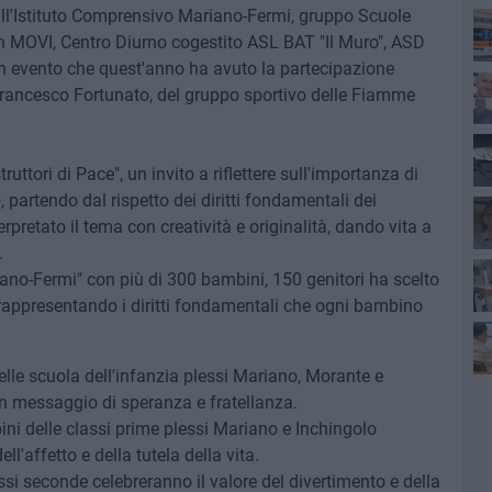
all'Istituto Comprensivo Mariano-Fermi, gruppo Scuole
on MOVI, Centro Diurno cogestito ASL BAT "Il Muro", ASD
n evento che quest'anno ha avuto la partecipazione
rancesco Fortunato, del gruppo sportivo delle Fiamme
Vi
uttori di Pace", un invito a riflettere sull'importanza di
41
 partendo dal rispetto dei diritti fondamentali dei
rpretato il tema con creatività e originalità, dando vita a
.
iano-Fermi" con più di 300 bambini, 150 genitori ha scelto
e", rappresentando i diritti fondamentali che ogni bambino
elle scuola dell'infanzia plessi Mariano, Morante e
do
un messaggio di speranza e fratellanza.
ini delle classi prime plessi Mariano e Inchingolo
l'affetto e della tutela della vita.
assi seconde celebreranno il valore del divertimento e della