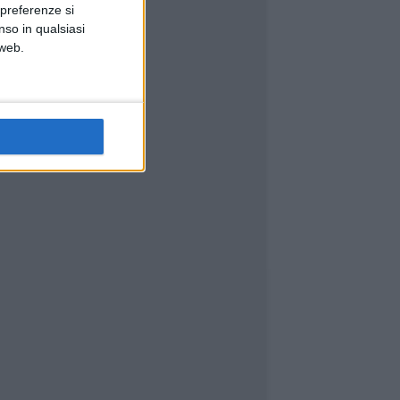
 preferenze si
nso in qualsiasi
 web.