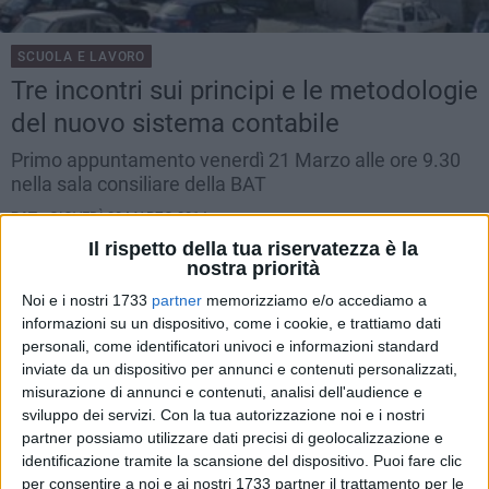
SCUOLA E LAVORO
Tre incontri sui principi e le metodologie
del nuovo sistema contabile
Primo appuntamento venerdì 21 Marzo alle ore 9.30
nella sala consiliare della BAT
BAT -
GIOVEDÌ 20 MARZO 2014
Il rispetto della tua riservatezza è la
nostra priorità
Noi e i nostri 1733
partner
memorizziamo e/o accediamo a
informazioni su un dispositivo, come i cookie, e trattiamo dati
personali, come identificatori univoci e informazioni standard
inviate da un dispositivo per annunci e contenuti personalizzati,
misurazione di annunci e contenuti, analisi dell'audience e
sviluppo dei servizi.
Con la tua autorizzazione noi e i nostri
partner possiamo utilizzare dati precisi di geolocalizzazione e
identificazione tramite la scansione del dispositivo. Puoi fare clic
per consentire a noi e ai nostri 1733 partner il trattamento per le