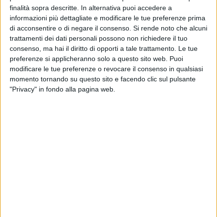
finalità sopra descritte. In alternativa puoi accedere a
informazioni più dettagliate e modificare le tue preferenze prima
di acconsentire o di negare il consenso.
Si rende noto che alcuni
A cura di
trattamenti dei dati personali possono non richiedere il tuo
MIRIAM DI RENZO
consenso, ma hai il diritto di opporti a tale trattamento. Le tue
preferenze si applicheranno solo a questo sito web. Puoi
modificare le tue preferenze o revocare il consenso in qualsiasi
momento tornando su questo sito e facendo clic sul pulsante
In vista dell'avvio della riforma del 1 gennaio 2015, la BAT
"Privacy" in fondo alla pagina web.
propone un percorso formativo di tre moduli sui principi e le
metodologie del nuovo sistema contabile (D. Lgs. N.
11823/06/2011). Il primo incontro, si terrà venerdì 21 marzo
alle ore 9.30 presso la Sala Consiliare della Provincia, in
Piazza San Pio X ad Andria e verterà sulla normativa di
riferimento ed i principi contabili generali applicati. Guiderà
l'incontro Francesco Delfino, docente ed esperto di finanza
pubblica presso la Corte dei Conti e l'Unione Province
Italiane.
I seguenti moduli, saranno invece presentati mercoledì 2 e 9