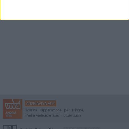
MERCOLEDÌ 5 AGOSTO
Castel del Monte, il parcheggio é sempre selvaggio. I residenti:
"Tutelare il maniero tra vivibilità e rispetto del paesaggio"
ANDRIAVIVA APP
Scarica l'applicazione per iPhone,
iPad e Android e ricevi notizie push