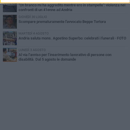
MERCOLEDÌ 5 AGOSTO
"Un branco mi ha aggredito mentre ero in stampelle": violenza nei
confronti di un 41enne ad Andria
GIOVEDÌ 30 LUGLIO
Scompare prematuramente l'avvocato Beppe Tortora
MARTEDÌ 4 AGOSTO
Andria saluta mons. Agostino Superbo: celebrati i funerali - FOTO
LUNEDÌ 3 AGOSTO
Al via l’avviso per l’inserimento lavorativo di persone con
disabilità. Dal 5 agosto le domande