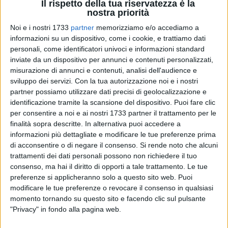
Il rispetto della tua riservatezza è la
nostra priorità
Noi e i nostri 1733
partner
memorizziamo e/o accediamo a
informazioni su un dispositivo, come i cookie, e trattiamo dati
personali, come identificatori univoci e informazioni standard
inviate da un dispositivo per annunci e contenuti personalizzati,
misurazione di annunci e contenuti, analisi dell'audience e
Il Presidente dell'assemblea Vincenzo Valente ha convocato
sviluppo dei servizi.
Con la tua autorizzazione noi e i nostri
per giovedì 14 novembre alle ore 9.30, presso la sede della
partner possiamo utilizzare dati precisi di geolocalizzazione e
Provincia in Piazza San Pio X ad Andria, il Consiglio
identificazione tramite la scansione del dispositivo. Puoi fare clic
per consentire a noi e ai nostri 1733 partner il trattamento per le
provinciale di Barletta - Andria - Trani. L'eventuale prosieguo
finalità sopra descritte. In alternativa puoi accedere a
dei lavori è previsto per venerdì 15 novembre alle ore 9.30.
informazioni più dettagliate e modificare le tue preferenze prima
Nel corso della seduta verranno discussi i seguenti punti
di acconsentire o di negare il consenso.
Si rende noto che alcuni
all'ordine del giorno:
trattamenti dei dati personali possono non richiedere il tuo
consenso, ma hai il diritto di opporti a tale trattamento. Le tue
1. Novazione soggettiva mutui di competenza della Provincia.
preferenze si applicheranno solo a questo sito web. Puoi
2. Lavori di realizzazione di nuove aule e laboratori in
modificare le tue preferenze o revocare il consenso in qualsiasi
momento tornando su questo sito e facendo clic sul pulsante
ampliamento dell'Istituto "Sciopione Staffa" di Trinitapoli.
"Privacy" in fondo alla pagina web.
Acquisizione in diritto di proprietà e a titolo gratuito al
patrimonio indisponibile della Provincia, dei suoli di