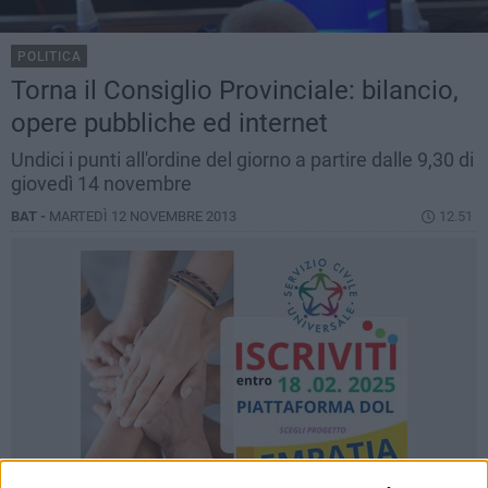
POLITICA
Torna il Consiglio Provinciale: bilancio,
opere pubbliche ed internet
Undici i punti all'ordine del giorno a partire dalle 9,30 di
giovedì 14 novembre
BAT -
MARTEDÌ 12 NOVEMBRE 2013
12.51