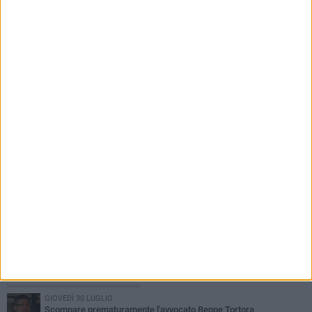
5 AGOSTO 2026
Andria, 223mila euro dalla Regione per
potenziare la raccolta differenziata: in arrivo
mini isole ecologiche
PIÙ LETTI QUESTA SETTIMANA
GIOVEDÌ 30 LUGLIO
Scompare prematuramente l'avvocato Beppe Tortora