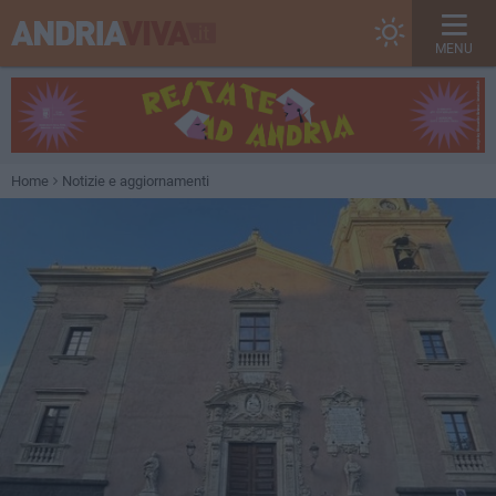
MENU
Home
Notizie e aggiornamenti