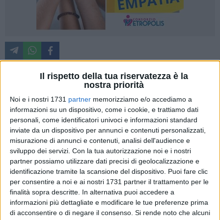
Il rispetto della tua riservatezza è la
nostra priorità
Grazie al finanziamento dei fondi dell'8xmille, la chiesa di
Noi e i nostri 1731
partner
memorizziamo e/o accediamo a
Sant'Agata al Borgo di Catania è tornata a splendere dopo
informazioni su un dispositivo, come i cookie, e trattiamo dati
anni di abbandono. L'intervento è stato eseguito dallo studio
personali, come identificatori univoci e informazioni standard
tecnico "Arte e Restauro" di Luigi Valerio Iaccarino e
inviate da un dispositivo per annunci e contenuti personalizzati,
Giuseppe Zingaro, di Andria, di cui è direttore tecnico la
misurazione di annunci e contenuti, analisi dell'audience e
dottoressa Daniela De Bellis di Sammichele di Bari.
sviluppo dei servizi.
Con la tua autorizzazione noi e i nostri
partner possiamo utilizzare dati precisi di geolocalizzazione e
La chiesa di Sant'Agata al Borgo è da sempre un punto di
identificazione tramite la scansione del dispositivo. Puoi fare clic
per consentire a noi e ai nostri 1731 partner il trattamento per le
riferimento per la comunità locale, un luogo di culto e di
finalità sopra descritte. In alternativa puoi accedere a
incontro che ha contribuito a definire l'identità del quartiere.
informazioni più dettagliate e modificare le tue preferenze prima
Il restauro, infatti, non è solo un'operazione di recupero
di acconsentire o di negare il consenso.
Si rende noto che alcuni
materiale, ma un atto simbolico che rinsalda i legami tra i